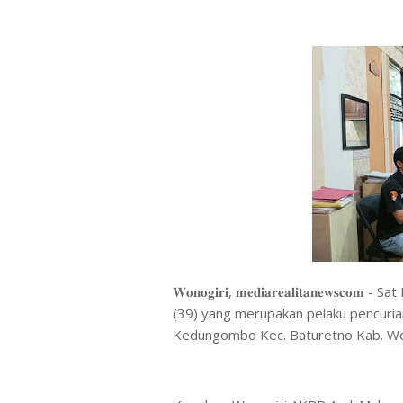
𝐖𝐨𝐧𝐨𝐠𝐢𝐫𝐢, 𝐦𝐞𝐝𝐢𝐚𝐫𝐞𝐚𝐥𝐢𝐭𝐚𝐧𝐞
(39) yang merupakan pelaku pencuri
Kedungombo Kec. Baturetno Kab. Wo