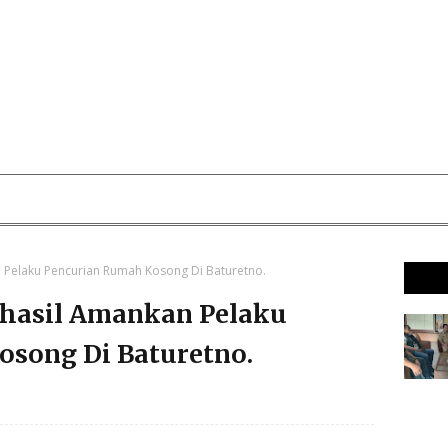
 Pelaku Pencurian Rumah Kosong Di Baturetno.
rhasil Amankan Pelaku
song Di Baturetno.