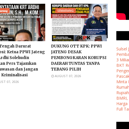
𝐚𝐫𝐚𝐧𝐠
SEMARANG
 Tengah Darurat
DUKUNG OTT KPK: PPWI
Sulsel
si: Ketua PPWI Jateng
JATENG DESAK
Pemban
rdhi Solehudin
PEMBONGKARAN KORUPSI
3 Milia
an Pers Tajamkan
DAERAH TUNTAS TANPA
BKT Ro
awasan dan Jangan
TEBANG PILIH
Penge
 Kriminalisasi
Pasca
AUGUST 07, 2026
Minta 
ST 07, 2026
Ruma
Rupiah
BMRI, 
Harga 
Full T