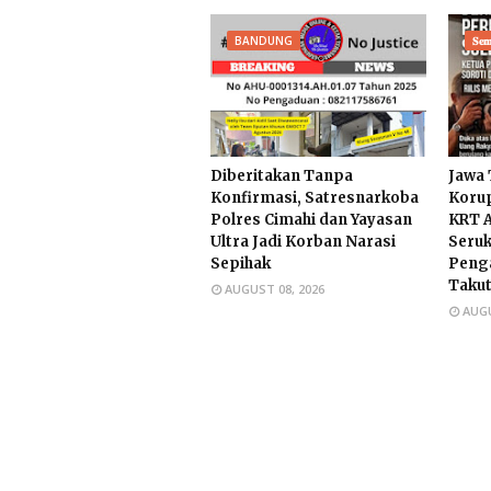
BANDUNG
𝐒𝐞𝐦
Diberitakan Tanpa
​Jawa
Konfirmasi, Satresnarkoba
Korup
Polres Cimahi dan Yayasan
KRT A
Ultra Jadi Korban Narasi
Seruk
Sepihak
Peng
Takut
AUGUST 08, 2026
AUGU