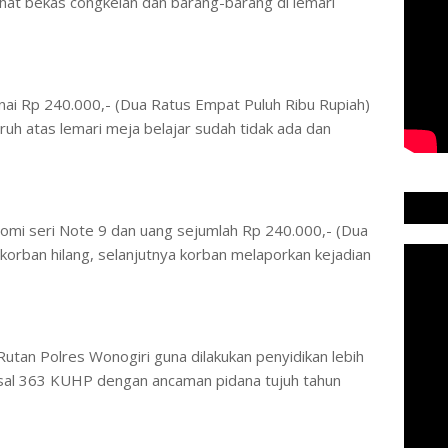
hat bekas congkelan dan barang-barang di lemari
ai Rp 240.000,- (Dua Ratus Empat Puluh Ribu Rupiah)
uh atas lemari meja belajar sudah tidak ada dan
aomi seri Note 9 dan uang sejumlah Rp 240.000,- (Dua
 korban hilang, selanjutnya korban melaporkan kejadian
i Rutan Polres Wonogiri guna dilakukan penyidikan lebih
Pasal 363 KUHP dengan ancaman pidana tujuh tahun