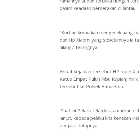
rumahnya sudah terbuka dengan terli
dalam keadaan berserakan di lantai.
“Korban kemudian mengecek uang tun
dan Hp Xiaomi yang sebelumnya ia tar
hilang,” terangnya.
Akibat kejadian tersebut HP merk Xi
Ratus Empat Puluh Ribu Rupiah) milik
tersebut ke Polsek Baturetno.
“Saat ini Pelaku telah kita amankan d
lanjut, kepada pelaku kita kenakan 
penjara” tutupnya.