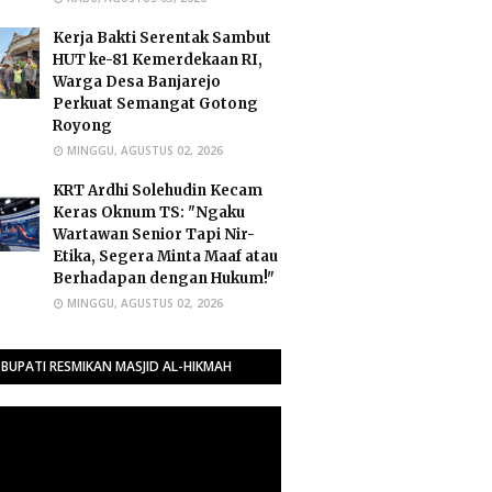
Kerja Bakti Serentak Sambut
HUT ke-81 Kemerdekaan RI,
Warga Desa Banjarejo
Perkuat Semangat Gotong
Royong
MINGGU, AGUSTUS 02, 2026
​KRT Ardhi Solehudin Kecam
Keras Oknum TS: "Ngaku
Wartawan Senior Tapi Nir-
Etika, Segera Minta Maaf atau
Berhadapan dengan Hukum!"
MINGGU, AGUSTUS 02, 2026
BUPATI RESMIKAN MASJID AL-HIKMAH