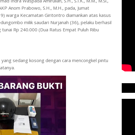
 Indra Waspada Amirullah, S.H., S.I.K., M.M., M.Si.,
AKP Anom Prabowo, S.H., M.H., pada, Jumat
39) warga Kecamatan Giritontro diamankan atas kasus
dungombo milik saudari Nurjanah (36), pelaku berhasil
tunai Rp 240.000 (Dua Ratus Empat Puluh Ribu
 yang sedang kosong dengan cara mencongkel pintu
atanya.