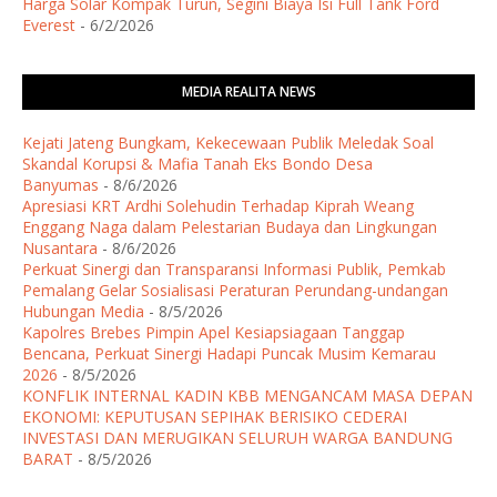
Harga Solar Kompak Turun, Segini Biaya Isi Full Tank Ford
Everest
- 6/2/2026
MEDIA REALITA NEWS
Kejati Jateng Bungkam, Kekecewaan Publik Meledak Soal
Skandal Korupsi & Mafia Tanah Eks Bondo Desa
Banyumas
- 8/6/2026
Apresiasi KRT Ardhi Solehudin Terhadap Kiprah Weang
Enggang Naga dalam Pelestarian Budaya dan Lingkungan
Nusantara
- 8/6/2026
Perkuat Sinergi dan Transparansi Informasi Publik, Pemkab
Pemalang Gelar Sosialisasi Peraturan Perundang-undangan
Hubungan Media
- 8/5/2026
Kapolres Brebes Pimpin Apel Kesiapsiagaan Tanggap
Bencana, Perkuat Sinergi Hadapi Puncak Musim Kemarau
2026
- 8/5/2026
KONFLIK INTERNAL KADIN KBB MENGANCAM MASA DEPAN
EKONOMI: KEPUTUSAN SEPIHAK BERISIKO CEDERAI
INVESTASI DAN MERUGIKAN SELURUH WARGA BANDUNG
BARAT
- 8/5/2026