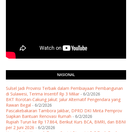
NASIONAL
Sulsel Jadi Provinsi Terbaik dalam Pembiayaan Pembangunan
di Sulawesi, Terima Insentif Rp 3 Miliar
- 6/2/2026
BKT Rorotan-Cakung Jakut: Jalur Alternatif Pengendara yang
Rawan Begal
- 6/2/2026
Pascakebakaran Tambora Jakbar, DPRD DKI Minta Pemprov
Siapkan Bantuan Renovasi Rumah
- 6/2/2026
Rupiah Turun ke Rp 17.864, Berikut Kurs BCA, BMRI, dan BBNI
per 2 Juni 2026
- 6/2/2026