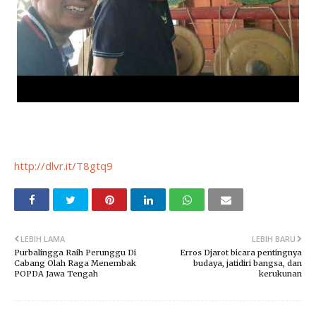
http://dlvr.it/T8gtq9
LEBIH LAMA
LEBIH BARU
Purbalingga Raih Perunggu Di
Erros Djarot bicara pentingnya
Cabang Olah Raga Menembak
budaya, jatidiri bangsa, dan
POPDA Jawa Tengah
kerukunan