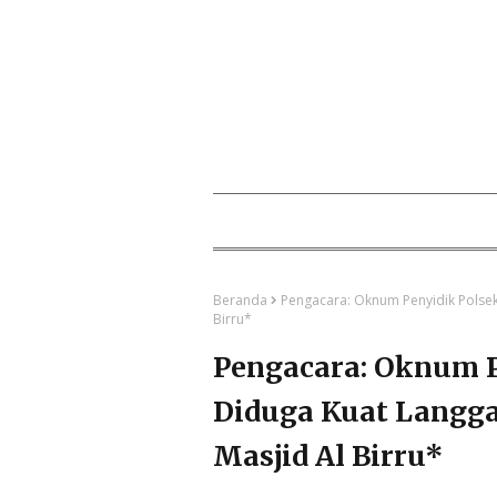
Beranda
Pengacara: Oknum Penyidik Polsek 
Birru*
Pengacara: Oknum P
Diduga Kuat Langga
Masjid Al Birru*