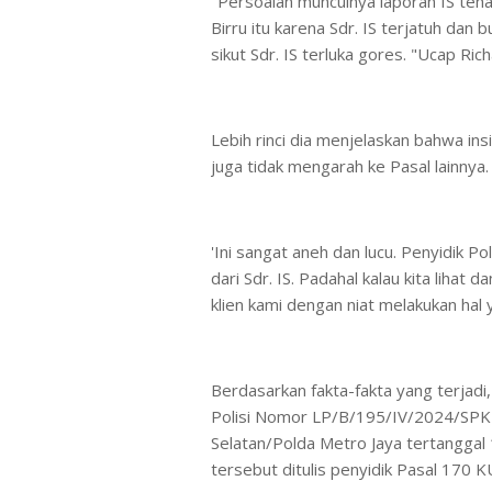
"Persoalan munculnya laporan IS teha
Birru itu karena Sdr. IS terjatuh dan
sikut Sdr. IS terluka gores. "Ucap Rich
Lebih rinci dia menjelaskan bahwa in
juga tidak mengarah ke Pasal lainnya.
'Ini sangat aneh dan lucu. Penyidik 
dari Sdr. IS. Padahal kalau kita lihat 
klien kami dengan niat melakukan hal
Berdasarkan fakta-fakta yang terjadi
Polisi Nomor LP/B/195/IV/2024/SPKT
Selatan/Polda Metro Jaya tertanggal
tersebut ditulis penyidik Pasal 170 K