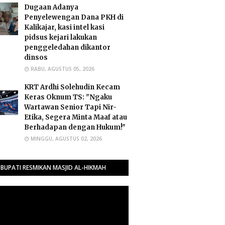
Dugaan Adanya
Penyelewengan Dana PKH di
Kalikajar, kasi intel kasi
pidsus kejari lakukan
penggeledahan dikantor
dinsos
RABU, AGUSTUS 05, 2026
​KRT Ardhi Solehudin Kecam
Keras Oknum TS: "Ngaku
Wartawan Senior Tapi Nir-
Etika, Segera Minta Maaf atau
Berhadapan dengan Hukum!"
MINGGU, AGUSTUS 02, 2026
BUPATI RESMIKAN MASJID AL-HIKMAH