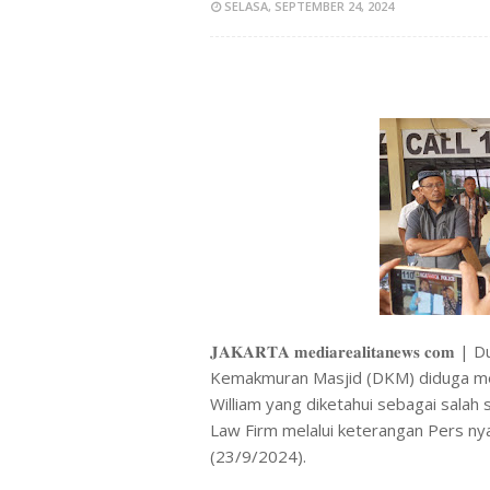
SELASA, SEPTEMBER 24, 2024
𝐉𝐀𝐊𝐀𝐑𝐓𝐀 𝐦𝐞𝐝𝐢𝐚𝐫𝐞𝐚𝐥𝐢𝐭𝐚𝐧𝐞
Kemakmuran Masjid (DKM) diduga meng
William yang diketahui sebagai salah
Law Firm melalui keterangan Pers nya 
(23/9/2024).