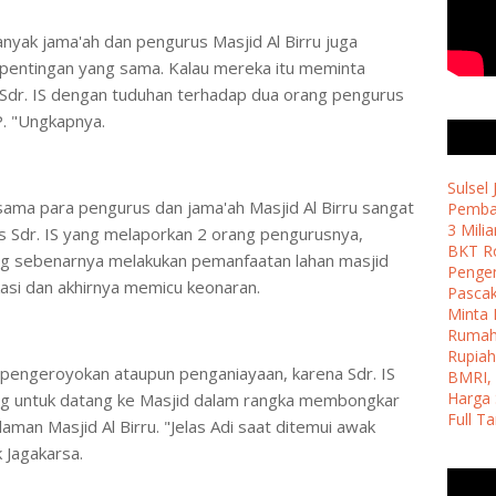
banyak jama'ah dan pengurus Masjid Al Birru juga
epentingan yang sama. Kalau mereka itu meminta
 Sdr. IS dengan tuduhan terhadap dua orang pengurus
. "Ungkapnya.
Sulsel
ama para pengurus dan jama'ah Masjid Al Birru sangat
Pemban
3 Milia
 Sdr. IS yang melaporkan 2 orang pengurusnya,
BKT Ro
yang sebenarnya melakukan pemanfaatan lahan masjid
Penge
kasi dan akhirnya memicu keonaran.
Pasca
Minta 
Ruma
Rupiah
pengeroyokan ataupun penganiayaan, karena Sdr. IS
BMRI, 
Harga 
g untuk datang ke Masjid dalam rangka membongkar
Full T
laman Masjid Al Birru. "Jelas Adi saat ditemui awak
 Jagakarsa.