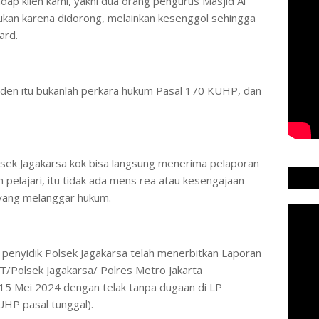
dap klien kami, yakni dua orang pengurus Masjid Al
 bukan karena didorong, melainkan kesenggol sehingga
ard.
siden itu bukanlah perkara hukum Pasal 170 KUHP, dan
Polsek Jagakarsa kok bisa langsung menerima pelaporan
dan pelajari, itu tidak ada mens rea atau kesengajaan
 yang melanggar hukum.
, penyidik Polsek Jagakarsa telah menerbitkan Laporan
/Polsek Jagakarsa/ Polres Metro Jakarta
 15 Mei 2024 dengan telak tanpa dugaan di LP
UHP pasal tunggal).