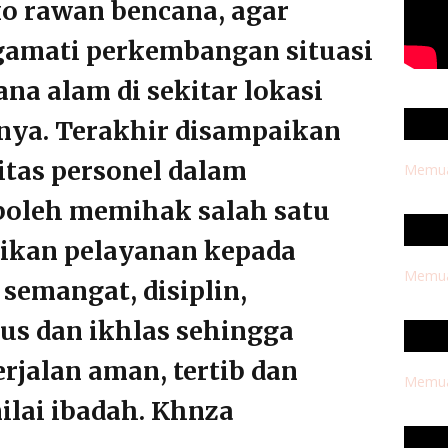
ko rawan bencana, agar
gamati perkembangan situasi
ana alam di sekitar lokasi
ya. Terakhir disampaikan
litas personel dalam
Memuat
boleh memihak salah satu
rikan pelayanan kepada
Memuat
semangat, disiplin,
us dan ikhlas sehingga
rjalan aman, tertib dan
Memuat
nilai ibadah. Khnza