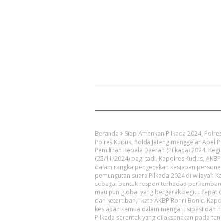
Beranda
Siap Amankan Pilkada 2024, Polre
Polres Kudus, Polda Jateng menggelar Apel
Pemilihan Kepala Daerah (Pilkada) 2024. Kegi
(25/11/2024) pagi tadi. Kapolres Kudus, AKB
dalam rangka pengecekan kesiapan persone
pemungutan suara Pilkada 2024 di wilayah 
sebagai bentuk respon terhadap perkembangan
mau pun global yang bergerak begitu cepat
dan ketertiban," kata AKBP Ronni Bonic. Ka
kesiapan semua dalam mengantisipasi dan 
Pilkada serentak yang dilaksanakan pada ta