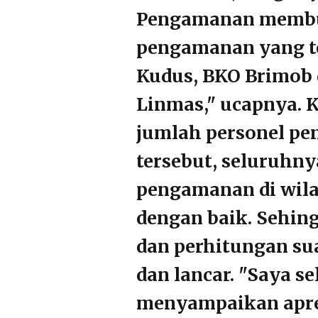
Pengamanan membut
pengamanan yang ter
Kudus, BKO Brimob 
Linmas," ucapnya. 
jumlah personel p
tersebut, seluruhn
pengamanan di wil
dengan baik. Sehi
dan perhitungan sua
dan lancar. "Saya s
menyampaikan apres