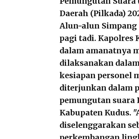
Pemungutan Suara (
Daerah (Pilkada) 20
Alun-alun Simpang 7
pagi tadi. Kapolres
dalam amanatnya me
dilaksanakan dala
kesiapan personel 
diterjunkan dalam
pemungutan suara P
Kabupaten Kudus. "
diselenggarakan se
perkembangan lingk