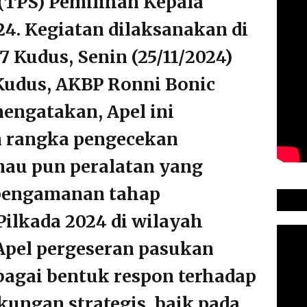
TPS) Pemilihan Kepala
24. Kegiatan dilaksanakan di
 Kudus, Senin (25/11/2024)
 Kudus, AKBP Ronni Bonic
ngatakan, Apel ini
m rangka pengecekan
mau pun peralatan yang
 pengamanan tahap
ilkada 2024 di wilayah
Apel pergeseran pasukan
bagai bentuk respon terhadap
ungan strategis, baik pada