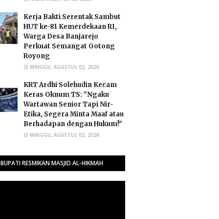
Kerja Bakti Serentak Sambut
HUT ke-81 Kemerdekaan RI,
Warga Desa Banjarejo
Perkuat Semangat Gotong
Royong
MINGGU, AGUSTUS 02, 2026
​KRT Ardhi Solehudin Kecam
Keras Oknum TS: "Ngaku
Wartawan Senior Tapi Nir-
Etika, Segera Minta Maaf atau
Berhadapan dengan Hukum!"
MINGGU, AGUSTUS 02, 2026
BUPATI RESMIKAN MASJID AL-HIKMAH