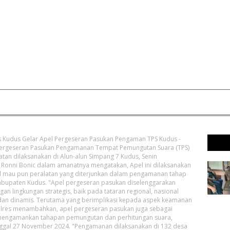
s Kudus Gelar Apel Pergeseran Pasukan Pengaman TPS Kudus -
 Pergeseran Pasukan Pengamanan Tempat Pemungutan Suara (TPS)
atan dilaksanakan di Alun-alun Simpang 7 Kudus, Senin
P Ronni Bonic dalam amanatnya mengatakan, Apel ini dilaksanakan
l mau pun peralatan yang diterjunkan dalam pengamanan tahap
Kabupaten Kudus. "Apel pergeseran pasukan diselenggarakan
 lingkungan strategis, baik pada tataran regional, nasional
 dan dinamis. Terutama yang berimplikasi kepada aspek keamanan
polres menambahkan, apel pergeseran pasukan juga sebagai
mengamankan tahapan pemungutan dan perhitungan suara,
nggal 27 November 2024. "Pengamanan dilaksanakan di 132 desa