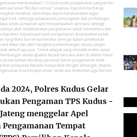
engamanan membutuhkan 7.519 personel pengamanan yang terdiri
antu personel TNI dan Linmas," ucapnya. Kapolres berharap,
siapkan tersebut, seluruhnya dapat melaksanakan tugas
ngan baik. Sehingga pelaksanaan pemungutan dan perhitungan
 "Saya selaku pimpinan apel menyampaikan apresiasi setinggi-
g nantinya akan melaksanakan pengamanan untuk memelihara dan
cap Kapolres. Kepada personel pengamanan disampaikan pesan
an Yang Maha Esa seraya berdoa semoga dalam pelaksanan
ecara tekun dan aktif mengikuti perkembangan situasi, jangan
h sekecil apa pun. "Untuk wilayah yang memiliki resiko rawan
embangan situasi apabila terjadi bencana alam di sekitar lokasi
 pesan terkait netralitas personel dalam pengamanan tidak
erikan pelayanan kepada masyarakat dengan semangat, disiplin,
ngamanan bisa berjalan aman, tertib dan terkendali juga bernilai
da 2024, Polres Kudus Gelar
sukan Pengaman TPS Kudus -
 Jateng menggelar Apel
n Pengamanan Tempat