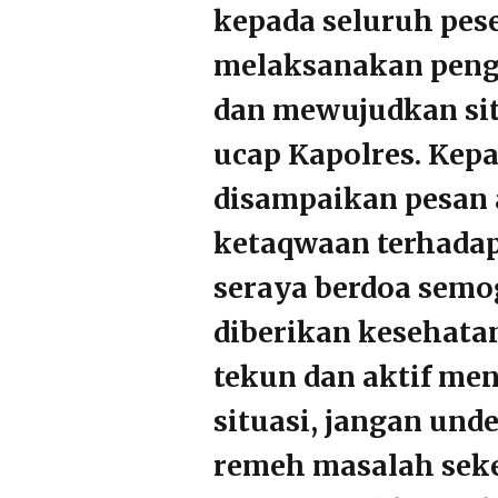
kepada seluruh pes
melaksanakan pen
dan mewujudkan sit
ucap Kapolres. Kep
disampaikan pesan
ketaqwaan terhada
seraya berdoa semo
diberikan kesehatan
tekun dan aktif me
situasi, jangan un
remeh masalah seke