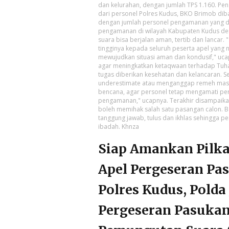
dan kelurahan, dengan jumlah TPS 1.160. P
dari personel Polres Kudus, BKO Brimob dib
dengan jumlah personel pengamanan yang di
pengamanan di wilayah Kabupaten Kudus de
suara bisa berjalan aman, tertib dan lancar.
tingginya kepada seluruh peserta apel yan
mewujudkan situasi aman dan kondusif," u
agar meningkatkan ketaqwaan terhadap Tuh
tugas diberikan kesehatan dan kelancaran. S
underestimate atau menganggap remeh masala
bencana, agar personel tetap mengamati perk
pengamanan," ucapnya. Terakhir disampaikan
boleh memihak salah satu pasangan calon. B
tanggung jawab, tulus dan ikhlas sehingga pe
ibadah. Khnza
Siap Amankan Pilka
Apel Pergeseran Pa
Polres Kudus, Polda
Pergeseran Pasuka