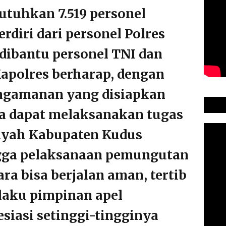
uhkan 7.519 personel
diri dari personel Polres
dibantu personel TNI dan
Kapolres berharap, dengan
engamanan yang disiapkan
ya dapat melaksanakan tugas
ayah Kabupaten Kudus
ngga pelaksanaan pemungutan
ra bisa berjalan aman, tertib
elaku pimpinan apel
iasi setinggi-tingginya