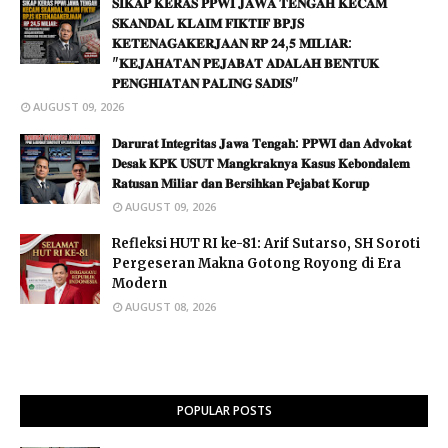
𝐒𝐈𝐊𝐀𝐏 𝐊𝐄𝐑𝐀𝐒 𝐏𝐏𝐖𝐈 𝐉𝐀𝐖𝐀 𝐓𝐄𝐍𝐆𝐀𝐇 𝐊𝐄𝐂𝐀𝐌
𝐒𝐊𝐀𝐍𝐃𝐀𝐋 𝐊𝐋𝐀𝐈𝐌 𝐅𝐈𝐊𝐓𝐈𝐅 𝐁𝐏𝐉𝐒
𝐊𝐄𝐓𝐄𝐍𝐀𝐆𝐀𝐊𝐄𝐑𝐉𝐀𝐀𝐍 𝐑𝐏 𝟐𝟒,𝟓 𝐌𝐈𝐋𝐈𝐀𝐑:
"𝐊𝐄𝐉𝐀𝐇𝐀𝐓𝐀𝐍 𝐏𝐄𝐉𝐀𝐁𝐀𝐓 𝐀𝐃𝐀𝐋𝐀𝐇 𝐁𝐄𝐍𝐓𝐔𝐊
𝐏𝐄𝐍𝐆𝐇𝐈𝐀𝐓𝐀𝐍 𝐏𝐀𝐋𝐈𝐍𝐆 𝐒𝐀𝐃𝐈𝐒"
AUGUST 09, 2026
𝐃𝐚𝐫𝐮𝐫𝐚𝐭 𝐈𝐧𝐭𝐞𝐠𝐫𝐢𝐭𝐚𝐬 𝐉𝐚𝐰𝐚 𝐓𝐞𝐧𝐠𝐚𝐡: 𝐏𝐏𝐖𝐈 𝐝𝐚𝐧 𝐀𝐝𝐯𝐨𝐤𝐚𝐭
𝐃𝐞𝐬𝐚𝐤 𝐊𝐏𝐊 𝐔𝐒𝐔𝐓 𝐌𝐚𝐧𝐠𝐤𝐫𝐚𝐤𝐧𝐲𝐚 𝐊𝐚𝐬𝐮𝐬 𝐊𝐞𝐛𝐨𝐧𝐝𝐚𝐥𝐞𝐦
𝐑𝐚𝐭𝐮𝐬𝐚𝐧 𝐌𝐢𝐥𝐢𝐚𝐫 𝐝𝐚𝐧 𝐁𝐞𝐫𝐬𝐢𝐡𝐤𝐚𝐧 𝐏𝐞𝐣𝐚𝐛𝐚𝐭 𝐊𝐨𝐫𝐮𝐩
AUGUST 09, 2026
Refleksi HUT RI ke-81: Arif Sutarso, SH Soroti
Pergeseran Makna Gotong Royong di Era
Modern
AUGUST 08, 2026
POPULAR POSTS