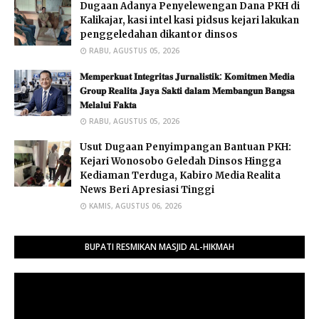
Dugaan Adanya Penyelewengan Dana PKH di
Kalikajar, kasi intel kasi pidsus kejari lakukan
penggeledahan dikantor dinsos
RABU, AGUSTUS 05, 2026
𝐌𝐞𝐦𝐩𝐞𝐫𝐤𝐮𝐚𝐭 𝐈𝐧𝐭𝐞𝐠𝐫𝐢𝐭𝐚𝐬 𝐉𝐮𝐫𝐧𝐚𝐥𝐢𝐬𝐭𝐢𝐤: 𝐊𝐨𝐦𝐢𝐭𝐦𝐞𝐧 𝐌𝐞𝐝𝐢𝐚
𝐆𝐫𝐨𝐮𝐩 𝐑𝐞𝐚𝐥𝐢𝐭𝐚 𝐉𝐚𝐲𝐚 𝐒𝐚𝐤𝐭𝐢 𝐝𝐚𝐥𝐚𝐦 𝐌𝐞𝐦𝐛𝐚𝐧𝐠𝐮𝐧 𝐁𝐚𝐧𝐠𝐬𝐚
𝐌𝐞𝐥𝐚𝐥𝐮𝐢 𝐅𝐚𝐤𝐭𝐚 ​
RABU, AGUSTUS 05, 2026
Usut Dugaan Penyimpangan Bantuan PKH:
Kejari Wonosobo Geledah Dinsos Hingga
Kediaman Terduga, Kabiro Media Realita
News Beri Apresiasi Tinggi
KAMIS, AGUSTUS 06, 2026
BUPATI RESMIKAN MASJID AL-HIKMAH