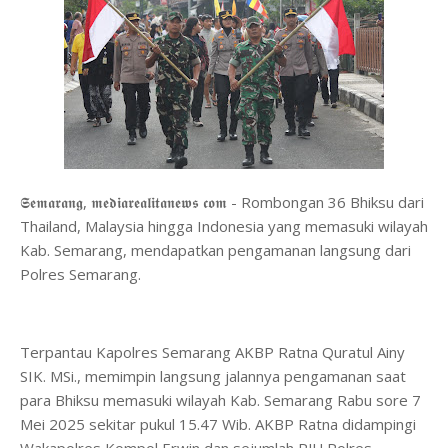
𝕾𝖊𝖒𝖆𝖗𝖆𝖓𝖌, 𝖒𝖊𝖉𝖎𝖆𝖗𝖊𝖆𝖑𝖎𝖙𝖆𝖓𝖊𝖜𝖘 𝖈𝖔𝖒 - Rombongan 36 Bhiksu dari
Thailand, Malaysia hingga Indonesia yang memasuki wilayah
Kab. Semarang, mendapatkan pengamanan langsung dari
Polres Semarang.
Terpantau Kapolres Semarang AKBP Ratna Quratul Ainy
SIK. MSi., memimpin langsung jalannya pengamanan saat
para Bhiksu memasuki wilayah Kab. Semarang Rabu sore 7
Mei 2025 sekitar pukul 15.47 Wib. AKBP Ratna didampingi