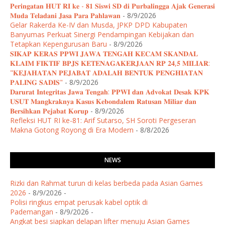
𝐏𝐞𝐫𝐢𝐧𝐠𝐚𝐭𝐚𝐧 𝐇𝐔𝐓 𝐑𝐈 𝐤𝐞 - 𝟖𝟏 𝐒𝐢𝐬𝐰𝐢 𝐒𝐃 𝐝𝐢 𝐏𝐮𝐫𝐛𝐚𝐥𝐢𝐧𝐠𝐠𝐚 𝐀𝐣𝐚𝐤 𝐆𝐞𝐧𝐞𝐫𝐚𝐬𝐢
𝐌𝐮𝐝𝐚 𝐓𝐞𝐥𝐚𝐝𝐚𝐧𝐢 𝐉𝐚𝐬𝐚 𝐏𝐚𝐫𝐚 𝐏𝐚𝐡𝐥𝐚𝐰𝐚𝐧
- 8/9/2026
Gelar Rakerda Ke-IV dan Musda, JPKP DPD Kabupaten
Banyumas Perkuat Sinergi Pendampingan Kebijakan dan
Tetapkan Kepengurusan Baru
- 8/9/2026
𝐒𝐈𝐊𝐀𝐏 𝐊𝐄𝐑𝐀𝐒 𝐏𝐏𝐖𝐈 𝐉𝐀𝐖𝐀 𝐓𝐄𝐍𝐆𝐀𝐇 𝐊𝐄𝐂𝐀𝐌 𝐒𝐊𝐀𝐍𝐃𝐀𝐋
𝐊𝐋𝐀𝐈𝐌 𝐅𝐈𝐊𝐓𝐈𝐅 𝐁𝐏𝐉𝐒 𝐊𝐄𝐓𝐄𝐍𝐀𝐆𝐀𝐊𝐄𝐑𝐉𝐀𝐀𝐍 𝐑𝐏 𝟐𝟒,𝟓 𝐌𝐈𝐋𝐈𝐀𝐑:
"𝐊𝐄𝐉𝐀𝐇𝐀𝐓𝐀𝐍 𝐏𝐄𝐉𝐀𝐁𝐀𝐓 𝐀𝐃𝐀𝐋𝐀𝐇 𝐁𝐄𝐍𝐓𝐔𝐊 𝐏𝐄𝐍𝐆𝐇𝐈𝐀𝐓𝐀𝐍
𝐏𝐀𝐋𝐈𝐍𝐆 𝐒𝐀𝐃𝐈𝐒"
- 8/9/2026
𝐃𝐚𝐫𝐮𝐫𝐚𝐭 𝐈𝐧𝐭𝐞𝐠𝐫𝐢𝐭𝐚𝐬 𝐉𝐚𝐰𝐚 𝐓𝐞𝐧𝐠𝐚𝐡: 𝐏𝐏𝐖𝐈 𝐝𝐚𝐧 𝐀𝐝𝐯𝐨𝐤𝐚𝐭 𝐃𝐞𝐬𝐚𝐤 𝐊𝐏𝐊
𝐔𝐒𝐔𝐓 𝐌𝐚𝐧𝐠𝐤𝐫𝐚𝐤𝐧𝐲𝐚 𝐊𝐚𝐬𝐮𝐬 𝐊𝐞𝐛𝐨𝐧𝐝𝐚𝐥𝐞𝐦 𝐑𝐚𝐭𝐮𝐬𝐚𝐧 𝐌𝐢𝐥𝐢𝐚𝐫 𝐝𝐚𝐧
𝐁𝐞𝐫𝐬𝐢𝐡𝐤𝐚𝐧 𝐏𝐞𝐣𝐚𝐛𝐚𝐭 𝐊𝐨𝐫𝐮𝐩
- 8/9/2026
Refleksi HUT RI ke-81: Arif Sutarso, SH Soroti Pergeseran
Makna Gotong Royong di Era Modern
- 8/8/2026
NEWS
Rizki dan Rahmat turun di kelas berbeda pada Asian Games
2026
- 8/9/2026
-
Polisi ringkus empat perusak kabel optik di
Pademangan
- 8/9/2026
-
Angkat besi siapkan delapan lifter menuju Asian Games