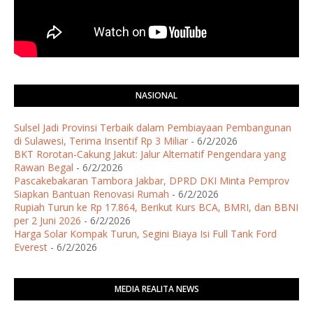
NASIONAL
Sulsel Jadi Provinsi Terbaik dalam Pembiayaan Pembangunan
di Sulawesi, Terima Insentif Rp 3 Miliar
- 6/2/2026
BKT Rorotan-Cakung Jakut: Jalur Alternatif Pengendara yang
Rawan Begal
- 6/2/2026
Pascakebakaran Tambora Jakbar, DPRD DKI Minta Pemprov
Siapkan Bantuan Renovasi Rumah
- 6/2/2026
Rupiah Turun ke Rp 17.864, Berikut Kurs BCA, BMRI, dan BBNI
per 2 Juni 2026
- 6/2/2026
Harga Solar Kompak Turun, Segini Biaya Isi Full Tank Ford
Everest
- 6/2/2026
MEDIA REALITA NEWS