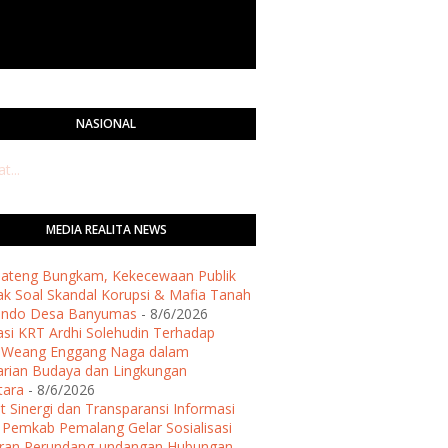
NASIONAL
...
MEDIA REALITA NEWS
 Jateng Bungkam, Kekecewaan Publik
k Soal Skandal Korupsi & Mafia Tanah
ondo Desa Banyumas
- 8/6/2026
asi KRT Ardhi Solehudin Terhadap
h Weang Enggang Naga dalam
arian Budaya dan Lingkungan
tara
- 8/6/2026
t Sinergi dan Transparansi Informasi
, Pemkab Pemalang Gelar Sosialisasi
uran Perundang-undangan Hubungan