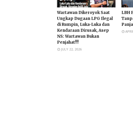
Wartawan Dikeroyok Saat
LBH P
Ungkap Dugaan LPG Ilegal
Tanpa
di Rumpin, Luka-Luka dan
Panj
Kendaraan Dirusak, Asep
APRI
NS: Wartawan Bukan
Penjahat!!!
JULY 22, 2026