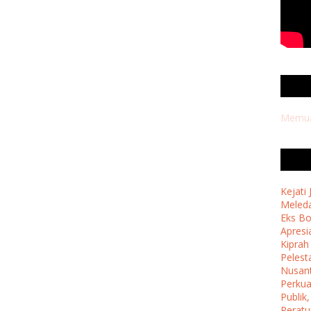
Memuat
Kejati
Meleda
Eks B
Apresi
Kipra
Pelest
Nusan
Perkua
Publik
Perat