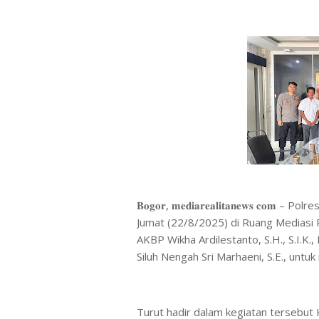
𝐁𝐨𝐠𝐨𝐫, 𝐦𝐞𝐝𝐢𝐚𝐫𝐞𝐚𝐥𝐢𝐭𝐚𝐧𝐞𝐰𝐬 
Jumat (22/8/2025) di Ruang Mediasi 
AKBP Wikha Ardilestanto, S.H., S.I.K.
Siluh Nengah Sri Marhaeni, S.E., untu
Turut hadir dalam kegiatan tersebut