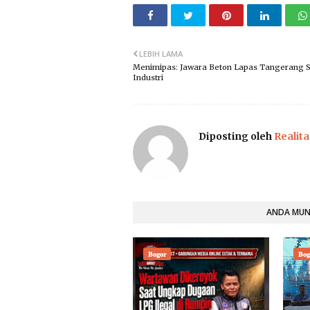
LEBIH LAMA
Menimipas: Jawara Beton Lapas Tangerang Si
Industri
Diposting oleh
Realita
ANDA MUNG
𝐁𝐨𝐠𝐨𝐫
𝐁𝐨𝐠