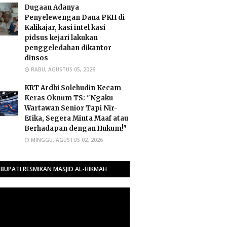
Dugaan Adanya
Penyelewengan Dana PKH di
Kalikajar, kasi intel kasi
pidsus kejari lakukan
penggeledahan dikantor
dinsos
RABU, AGUSTUS 05, 2026
​KRT Ardhi Solehudin Kecam
Keras Oknum TS: "Ngaku
Wartawan Senior Tapi Nir-
Etika, Segera Minta Maaf atau
Berhadapan dengan Hukum!"
MINGGU, AGUSTUS 02, 2026
BUPATI RESMIKAN MASJID AL-HIKMAH