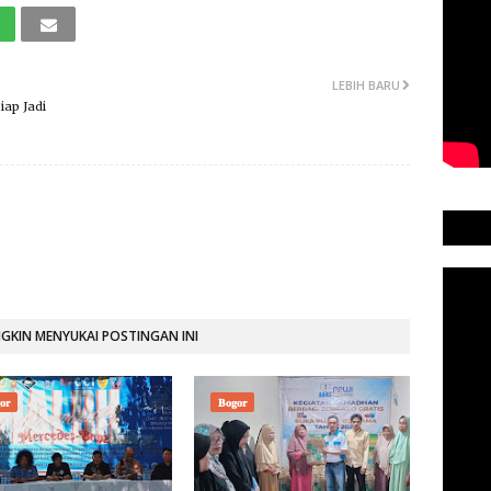
LEBIH BARU
ap Jadi
KIN MENYUKAI POSTINGAN INI
𝐨𝐫
𝐁𝐨𝐠𝐨𝐫