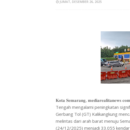
JUMAT, DESEMBER 26, 2025
𝐊𝐨𝐭𝐚 𝐒𝐞𝐦𝐚𝐫𝐚𝐧𝐠, 𝐦𝐞𝐝𝐢𝐚𝐫𝐞𝐚𝐥𝐢𝐭
Tengah mengalami peningkatan signif
Gerbang Tol (GT) Kalikangkung menca
melintas dari arah barat menuju Sem
(24/12/2025) menjadi 33.055 kendaraa