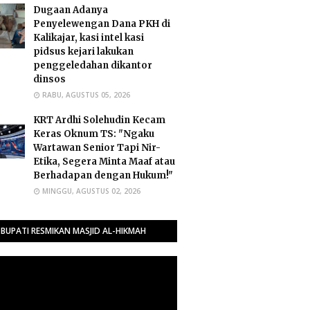
Dugaan Adanya
Penyelewengan Dana PKH di
Kalikajar, kasi intel kasi
pidsus kejari lakukan
penggeledahan dikantor
dinsos
RABU, AGUSTUS 05, 2026
​KRT Ardhi Solehudin Kecam
Keras Oknum TS: "Ngaku
Wartawan Senior Tapi Nir-
Etika, Segera Minta Maaf atau
Berhadapan dengan Hukum!"
MINGGU, AGUSTUS 02, 2026
BUPATI RESMIKAN MASJID AL-HIKMAH