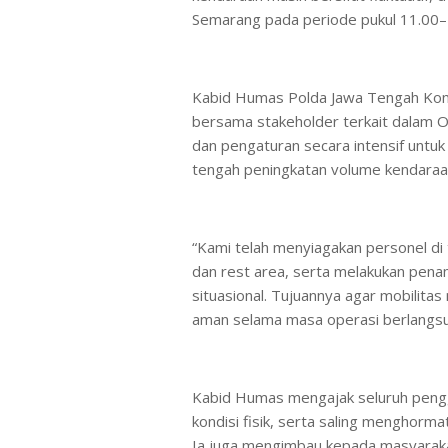
Semarang pada periode pukul 11.00–
Kabid Humas Polda Jawa Tengah Kom
bersama stakeholder terkait dalam O
dan pengaturan secara intensif untuk 
tengah peningkatan volume kendaraa
“Kami telah menyiagakan personel di t
dan rest area, serta melakukan pena
situasional. Tujuannya agar mobilita
aman selama masa operasi berlangsu
Kabid Humas mengajak seluruh penggun
kondisi fisik, serta saling menghorma
Ia juga mengimbau kepada masyaraka