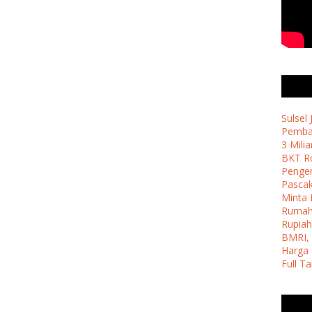
Sulsel
Pemban
3 Milia
BKT Ro
Penge
Pasca
Minta 
Ruma
Rupiah
BMRI, 
Harga 
Full T