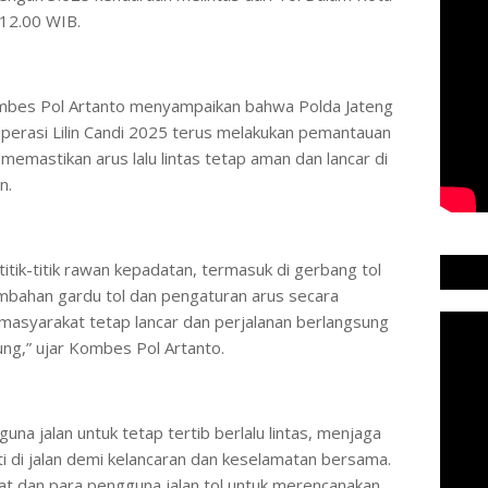
12.00 WIB.
bes Pol Artanto menyampaikan bahwa Polda Jateng
perasi Lilin Candi 2025 terus melakukan pemantauan
memastikan arus lalu lintas tetap aman dan lancar di
n.
itik-titik rawan kepadatan, termasuk di gerbang tol
mbahan gardu tol dan pengaturan arus secara
s masyarakat tetap lancar dan perjalanan berlangsung
ng,” ujar Kombes Pol Artanto.
a jalan untuk tetap tertib berlalu lintas, menjaga
ti di jalan demi kelancaran dan keselamatan bersama.
t dan para pengguna jalan tol untuk merencanakan