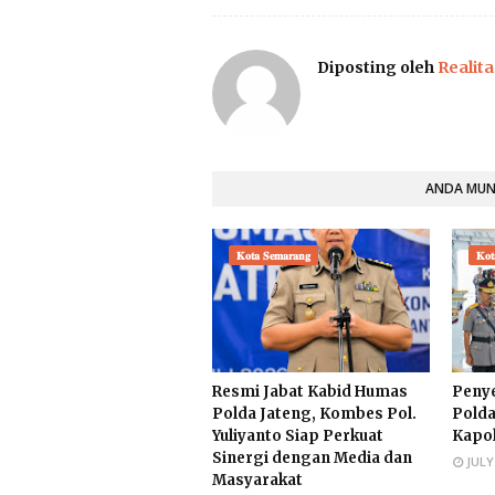
Diposting oleh
Realita
ANDA MUNG
𝐊𝐨𝐭𝐚 𝐒𝐞𝐦𝐚𝐫𝐚𝐧𝐠
𝐊𝐨𝐭
Resmi Jabat Kabid Humas
Penye
Polda Jateng, Kombes Pol.
Polda
Yuliyanto Siap Perkuat
Kapol
Sinergi dengan Media dan
JULY
Masyarakat