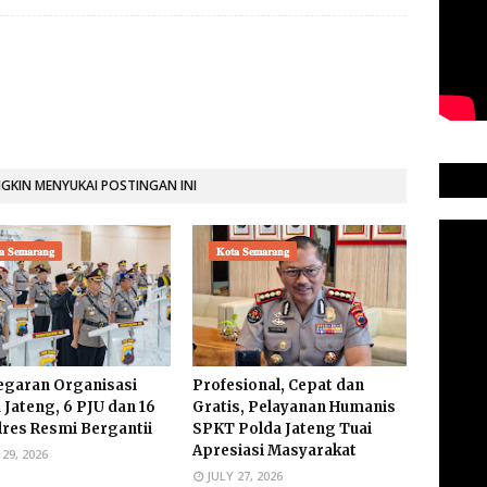
KIN MENYUKAI POSTINGAN INI
𝐚 𝐒𝐞𝐦𝐚𝐫𝐚𝐧𝐠
𝐊𝐨𝐭𝐚 𝐒𝐞𝐦𝐚𝐫𝐚𝐧𝐠
garan Organisasi
Profesional, Cepat dan
 Jateng, 6 PJU dan 16
Gratis, Pelayanan Humanis
res Resmi Bergantii
SPKT Polda Jateng Tuai
Apresiasi Masyarakat
 29, 2026
JULY 27, 2026