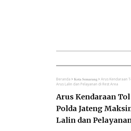
Beranda
𝐊𝐨𝐭𝐚 𝐒𝐞𝐦𝐚𝐫𝐚𝐧𝐠
Arus Kendaraan To
Arus Lalin dan Pelayanan di Rest Area
Arus Kendaraan Tol
Polda Jateng Maksi
Lalin dan Pelayanan