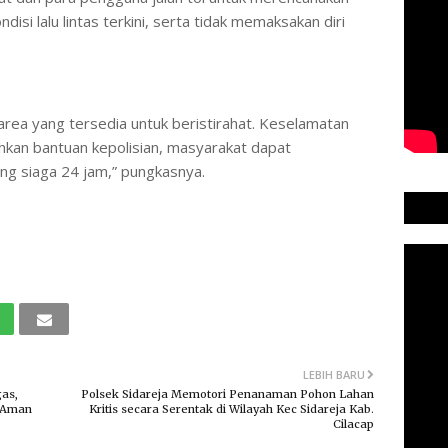
isi lalu lintas terkini, serta tidak memaksakan diri
area yang tersedia untuk beristirahat. Keselamatan
kan bantuan kepolisian, masyarakat dapat
ng siaga 24 jam,” pungkasnya.
LEBIH BARU
gas,
Polsek Sidareja Memotori Penanaman Pohon Lahan
g Aman
Kritis secara Serentak di Wilayah Kec Sidareja Kab.
Cilacap