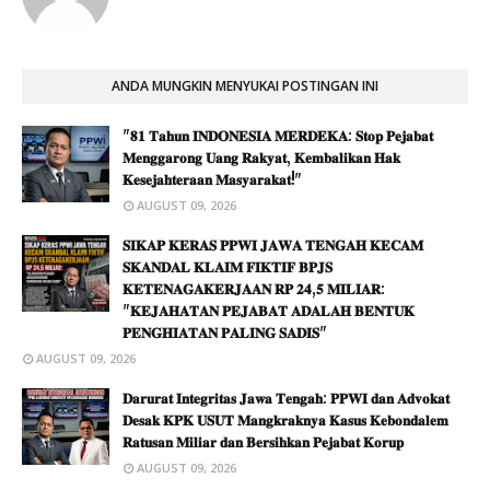
ANDA MUNGKIN MENYUKAI POSTINGAN INI
"𝟖𝟏 𝐓𝐚𝐡𝐮𝐧 𝐈𝐍𝐃𝐎𝐍𝐄𝐒𝐈𝐀 𝐌𝐄𝐑𝐃𝐄𝐊𝐀: 𝐒𝐭𝐨𝐩 𝐏𝐞𝐣𝐚𝐛𝐚𝐭
𝐌𝐞𝐧𝐠𝐠𝐚𝐫𝐨𝐧𝐠 𝐔𝐚𝐧𝐠 𝐑𝐚𝐤𝐲𝐚𝐭, 𝐊𝐞𝐦𝐛𝐚𝐥𝐢𝐤𝐚𝐧 𝐇𝐚𝐤
𝐊𝐞𝐬𝐞𝐣𝐚𝐡𝐭𝐞𝐫𝐚𝐚𝐧 𝐌𝐚𝐬𝐲𝐚𝐫𝐚𝐤𝐚𝐭!"
AUGUST 09, 2026
𝐒𝐈𝐊𝐀𝐏 𝐊𝐄𝐑𝐀𝐒 𝐏𝐏𝐖𝐈 𝐉𝐀𝐖𝐀 𝐓𝐄𝐍𝐆𝐀𝐇 𝐊𝐄𝐂𝐀𝐌
𝐒𝐊𝐀𝐍𝐃𝐀𝐋 𝐊𝐋𝐀𝐈𝐌 𝐅𝐈𝐊𝐓𝐈𝐅 𝐁𝐏𝐉𝐒
𝐊𝐄𝐓𝐄𝐍𝐀𝐆𝐀𝐊𝐄𝐑𝐉𝐀𝐀𝐍 𝐑𝐏 𝟐𝟒,𝟓 𝐌𝐈𝐋𝐈𝐀𝐑:
"𝐊𝐄𝐉𝐀𝐇𝐀𝐓𝐀𝐍 𝐏𝐄𝐉𝐀𝐁𝐀𝐓 𝐀𝐃𝐀𝐋𝐀𝐇 𝐁𝐄𝐍𝐓𝐔𝐊
𝐏𝐄𝐍𝐆𝐇𝐈𝐀𝐓𝐀𝐍 𝐏𝐀𝐋𝐈𝐍𝐆 𝐒𝐀𝐃𝐈𝐒"
AUGUST 09, 2026
𝐃𝐚𝐫𝐮𝐫𝐚𝐭 𝐈𝐧𝐭𝐞𝐠𝐫𝐢𝐭𝐚𝐬 𝐉𝐚𝐰𝐚 𝐓𝐞𝐧𝐠𝐚𝐡: 𝐏𝐏𝐖𝐈 𝐝𝐚𝐧 𝐀𝐝𝐯𝐨𝐤𝐚𝐭
𝐃𝐞𝐬𝐚𝐤 𝐊𝐏𝐊 𝐔𝐒𝐔𝐓 𝐌𝐚𝐧𝐠𝐤𝐫𝐚𝐤𝐧𝐲𝐚 𝐊𝐚𝐬𝐮𝐬 𝐊𝐞𝐛𝐨𝐧𝐝𝐚𝐥𝐞𝐦
𝐑𝐚𝐭𝐮𝐬𝐚𝐧 𝐌𝐢𝐥𝐢𝐚𝐫 𝐝𝐚𝐧 𝐁𝐞𝐫𝐬𝐢𝐡𝐤𝐚𝐧 𝐏𝐞𝐣𝐚𝐛𝐚𝐭 𝐊𝐨𝐫𝐮𝐩
AUGUST 09, 2026