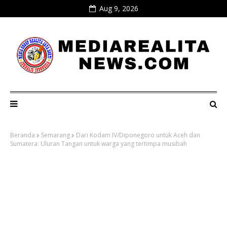
Aug 9, 2026
Beranda
Semarang
Dari Kodam IV/Diponegoro untuk Aceh dan
Sumatera: Uluran Tangan untuk warga yang tertimpa musibah