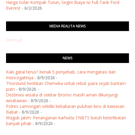
Harga Solar Kompak Turun, Segini Biaya Isi Full Tank Ford
Everest
- 6/2/2026
MEDIA REALITA NEWS
Memuat...
NEWS
Kaki gatal terus? Kenali 5 penyebab, cara mengatasi dan
mencegahnya
- 8/9/2026
-
Thorslund hentikan Cherneka untuk rebut juara sejati bantam
putri
- 8/9/2026
-
Destinasi wisata di sekitar Bromo masih aman dikunjungi
wisatawan
- 8/9/2026
-
Polres Lamongan selidiki kebakaran puluhan kios di kawasan
Babat
- 8/9/2026
-
Wagub Jatim: Penanganan karhutla TNBTS butuh keterlibatan
banyak pihak
- 8/9/2026
-