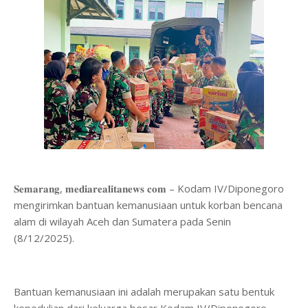
𝐒𝐞𝐦𝐚𝐫𝐚𝐧𝐠, 𝐦𝐞𝐝𝐢𝐚𝐫𝐞𝐚𝐥𝐢𝐭𝐚𝐧𝐞𝐰𝐬 𝐜𝐨𝐦 – Kodam IV/Diponegoro
mengirimkan bantuan kemanusiaan untuk korban bencana
alam di wilayah Aceh dan Sumatera pada Senin
(8/12/2025).
Bantuan kemanusiaan ini adalah merupakan satu bentuk