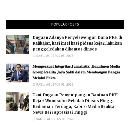
POPULAR POSTS
Dugaan Adanya Penyelewengan Dana PKH di
Kalikajar, kasi intel kasi pidsus kejari lakukan
penggeledahan dikantor dinsos
RABU, AGUSTUS 05, 2026
𝐌𝐞𝐦𝐩𝐞𝐫𝐤𝐮𝐚𝐭 𝐈𝐧𝐭𝐞𝐠𝐫𝐢𝐭𝐚𝐬 𝐉𝐮𝐫𝐧𝐚𝐥𝐢𝐬𝐭𝐢𝐤: 𝐊𝐨𝐦𝐢𝐭𝐦𝐞𝐧 𝐌𝐞𝐝𝐢𝐚
𝐆𝐫𝐨𝐮𝐩 𝐑𝐞𝐚𝐥𝐢𝐭𝐚 𝐉𝐚𝐲𝐚 𝐒𝐚𝐤𝐭𝐢 𝐝𝐚𝐥𝐚𝐦 𝐌𝐞𝐦𝐛𝐚𝐧𝐠𝐮𝐧 𝐁𝐚𝐧𝐠𝐬𝐚
𝐌𝐞𝐥𝐚𝐥𝐮𝐢 𝐅𝐚𝐤𝐭𝐚 ​
RABU, AGUSTUS 05, 2026
Usut Dugaan Penyimpangan Bantuan PKH:
Kejari Wonosobo Geledah Dinsos Hingga
Kediaman Terduga, Kabiro Media Realita
News Beri Apresiasi Tinggi
KAMIS, AGUSTUS 06, 2026