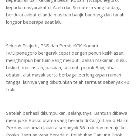
kepedulian dari keluarga besar Kodam IV/Diponegoro,
kepada masyarakat di Aceh dan Sumatera yang sedang
berduka akibat dilanda musibah banjir bandang dan tanah
longsor beberapa saat lalu.
Seluruh Prajurit, PNS dan Persit KCK Kodam
IV/Diponegoro bergerak cepat dengan penuh keikhlasan,
menghimpun bantuan yang meliputi: bahan makanan, susu,
biskuit, mie instan, pakaian, selimut, popok Bayi, obat-
obatan, alat masak serta berbagai perlengkapan rumah
tangga lainnya yang dibutuhkan telah termuat sebanyak 40
truk.
Setelah berhasil dikumpulkan, selanjutnya Bantuan dibawa
menuju ke Posko utama yang berada di Cargo Lanud Halim
Perdanakusumah Jakarta sebanyak 36 truk dan menuju ke
Posko Bantuan yang berada di Pelabuhan Tanjung Priok