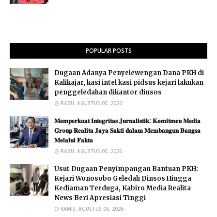
POPULAR POSTS
Dugaan Adanya Penyelewengan Dana PKH di
Kalikajar, kasi intel kasi pidsus kejari lakukan
penggeledahan dikantor dinsos
RABU, AGUSTUS 05, 2026
𝐌𝐞𝐦𝐩𝐞𝐫𝐤𝐮𝐚𝐭 𝐈𝐧𝐭𝐞𝐠𝐫𝐢𝐭𝐚𝐬 𝐉𝐮𝐫𝐧𝐚𝐥𝐢𝐬𝐭𝐢𝐤: 𝐊𝐨𝐦𝐢𝐭𝐦𝐞𝐧 𝐌𝐞𝐝𝐢𝐚
𝐆𝐫𝐨𝐮𝐩 𝐑𝐞𝐚𝐥𝐢𝐭𝐚 𝐉𝐚𝐲𝐚 𝐒𝐚𝐤𝐭𝐢 𝐝𝐚𝐥𝐚𝐦 𝐌𝐞𝐦𝐛𝐚𝐧𝐠𝐮𝐧 𝐁𝐚𝐧𝐠𝐬𝐚
𝐌𝐞𝐥𝐚𝐥𝐮𝐢 𝐅𝐚𝐤𝐭𝐚 ​
RABU, AGUSTUS 05, 2026
Usut Dugaan Penyimpangan Bantuan PKH:
Kejari Wonosobo Geledah Dinsos Hingga
Kediaman Terduga, Kabiro Media Realita
News Beri Apresiasi Tinggi
KAMIS, AGUSTUS 06, 2026