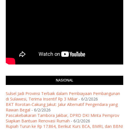
NASIONAL
Sulsel Jadi Provinsi Terbaik dalam Pembiayaan Pembangunan
di Sulawesi, Terima Insentif Rp 3 Miliar
- 6/2/2026
BKT Rorotan-Cakung Jakut: Jalur Alternatif Pengendara yang
Rawan Begal
- 6/2/2026
Pascakebakaran Tambora Jakbar, DPRD DKI Minta Pemprov
Siapkan Bantuan Renovasi Rumah
- 6/2/2026
Rupiah Turun ke Rp 17.864, Berikut Kurs BCA, BMRI, dan BBNI