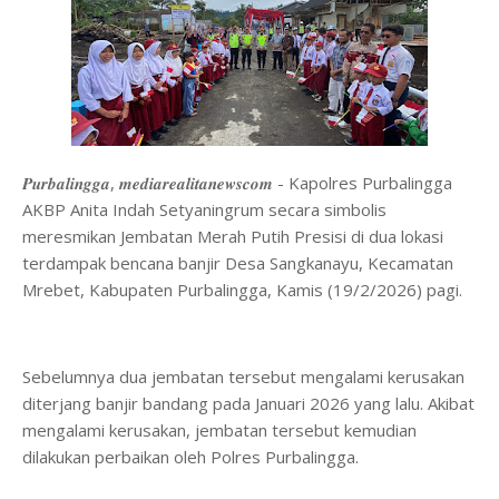
𝑷𝒖𝒓𝒃𝒂𝒍𝒊𝒏𝒈𝒈𝒂, 𝒎𝒆𝒅𝒊𝒂𝒓𝒆𝒂𝒍𝒊𝒕𝒂𝒏𝒆𝒘𝒔𝒄𝒐𝒎 - Kapolres Purbalingga
AKBP Anita Indah Setyaningrum secara simbolis
meresmikan Jembatan Merah Putih Presisi di dua lokasi
terdampak bencana banjir Desa Sangkanayu, Kecamatan
Mrebet, Kabupaten Purbalingga, Kamis (19/2/2026) pagi.
Sebelumnya dua jembatan tersebut mengalami kerusakan
diterjang banjir bandang pada Januari 2026 yang lalu. Akibat
mengalami kerusakan, jembatan tersebut kemudian
dilakukan perbaikan oleh Polres Purbalingga.