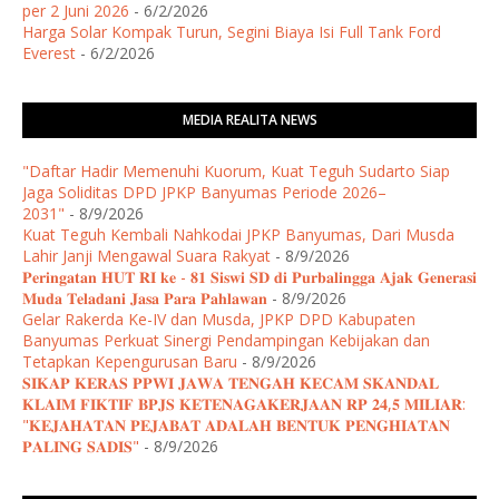
per 2 Juni 2026
- 6/2/2026
Harga Solar Kompak Turun, Segini Biaya Isi Full Tank Ford
Everest
- 6/2/2026
MEDIA REALITA NEWS
"Daftar Hadir Memenuhi Kuorum, Kuat Teguh Sudarto Siap
Jaga Soliditas DPD JPKP Banyumas Periode 2026–
2031"
- 8/9/2026
Kuat Teguh Kembali Nahkodai JPKP Banyumas, Dari Musda
Lahir Janji Mengawal Suara Rakyat
- 8/9/2026
𝐏𝐞𝐫𝐢𝐧𝐠𝐚𝐭𝐚𝐧 𝐇𝐔𝐓 𝐑𝐈 𝐤𝐞 - 𝟖𝟏 𝐒𝐢𝐬𝐰𝐢 𝐒𝐃 𝐝𝐢 𝐏𝐮𝐫𝐛𝐚𝐥𝐢𝐧𝐠𝐠𝐚 𝐀𝐣𝐚𝐤 𝐆𝐞𝐧𝐞𝐫𝐚𝐬𝐢
𝐌𝐮𝐝𝐚 𝐓𝐞𝐥𝐚𝐝𝐚𝐧𝐢 𝐉𝐚𝐬𝐚 𝐏𝐚𝐫𝐚 𝐏𝐚𝐡𝐥𝐚𝐰𝐚𝐧
- 8/9/2026
Gelar Rakerda Ke-IV dan Musda, JPKP DPD Kabupaten
Banyumas Perkuat Sinergi Pendampingan Kebijakan dan
Tetapkan Kepengurusan Baru
- 8/9/2026
𝐒𝐈𝐊𝐀𝐏 𝐊𝐄𝐑𝐀𝐒 𝐏𝐏𝐖𝐈 𝐉𝐀𝐖𝐀 𝐓𝐄𝐍𝐆𝐀𝐇 𝐊𝐄𝐂𝐀𝐌 𝐒𝐊𝐀𝐍𝐃𝐀𝐋
𝐊𝐋𝐀𝐈𝐌 𝐅𝐈𝐊𝐓𝐈𝐅 𝐁𝐏𝐉𝐒 𝐊𝐄𝐓𝐄𝐍𝐀𝐆𝐀𝐊𝐄𝐑𝐉𝐀𝐀𝐍 𝐑𝐏 𝟐𝟒,𝟓 𝐌𝐈𝐋𝐈𝐀𝐑:
"𝐊𝐄𝐉𝐀𝐇𝐀𝐓𝐀𝐍 𝐏𝐄𝐉𝐀𝐁𝐀𝐓 𝐀𝐃𝐀𝐋𝐀𝐇 𝐁𝐄𝐍𝐓𝐔𝐊 𝐏𝐄𝐍𝐆𝐇𝐈𝐀𝐓𝐀𝐍
𝐏𝐀𝐋𝐈𝐍𝐆 𝐒𝐀𝐃𝐈𝐒"
- 8/9/2026