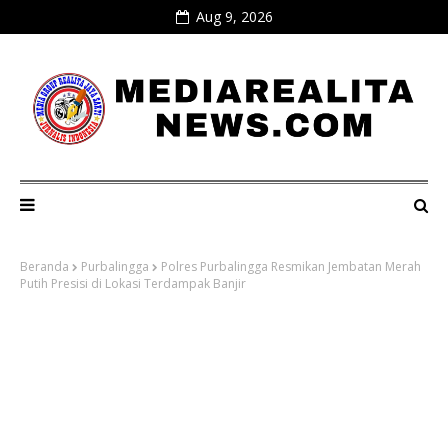
Aug 9, 2026
Beranda
Purbalingga
Polres Purbalingga Resmikan Jembatan Merah
Putih Presisi di Lokasi Terdampak Banjir