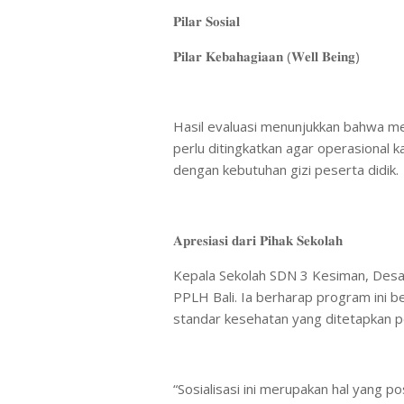
​𝐏𝐢𝐥𝐚𝐫 𝐒𝐨𝐬𝐢𝐚𝐥
​𝐏𝐢𝐥𝐚𝐫 𝐊𝐞𝐛𝐚𝐡𝐚𝐠𝐢𝐚𝐚𝐧 (𝐖𝐞𝐥𝐥 𝐁𝐞𝐢𝐧𝐠)
​Hasil evaluasi menunjukkan bahwa m
perlu ditingkatkan agar operasional ka
dengan kebutuhan gizi peserta didik.
​𝐀𝐩𝐫𝐞𝐬𝐢𝐚𝐬𝐢 𝐝𝐚𝐫𝐢 𝐏𝐢𝐡𝐚𝐤 𝐒𝐞𝐤𝐨𝐥𝐚𝐡
​Kepala Sekolah SDN 3 Kesiman, Desa
PPLH Bali. Ia berharap program ini b
standar kesehatan yang ditetapkan p
​“Sosialisasi ini merupakan hal yang p