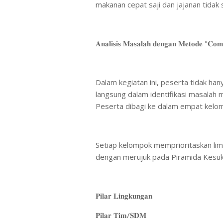
makanan cepat saji dan jajanan tidak 
​𝐀𝐧𝐚𝐥𝐢𝐬𝐢𝐬 𝐌𝐚𝐬𝐚𝐥𝐚𝐡 𝐝𝐞𝐧𝐠𝐚𝐧 𝐌𝐞𝐭𝐨𝐝𝐞 "𝐂𝐨𝐦𝐩
​Dalam kegiatan ini, peserta tidak han
langsung dalam identifikasi masalah
Peserta dibagi ke dalam empat kelom
​Setiap kelompok memprioritaskan li
dengan merujuk pada Piramida Kesuk
​𝐏𝐢𝐥𝐚𝐫 𝐋𝐢𝐧𝐠𝐤𝐮𝐧𝐠𝐚𝐧
​𝐏𝐢𝐥𝐚𝐫 𝐓𝐢𝐦/𝐒𝐃𝐌