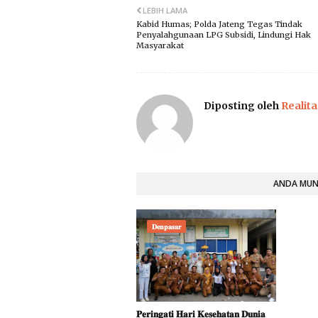
LEBIH LAMA
Kabid Humas; Polda Jateng Tegas Tindak
Penyalahgunaan LPG Subsidi, Lindungi Hak
Masyarakat
Diposting oleh
Realita
ANDA MUNG
𝐃𝐞𝐧𝐩𝐚𝐬𝐚𝐫
​𝐏𝐞𝐫𝐢𝐧𝐠𝐚𝐭𝐢 𝐇𝐚𝐫𝐢 𝐊𝐞𝐬𝐞𝐡𝐚𝐭𝐚𝐧 𝐃𝐮𝐧𝐢𝐚