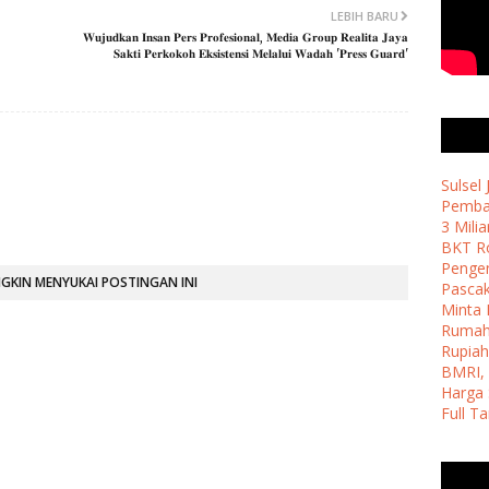
LEBIH BARU
​𝐖𝐮𝐣𝐮𝐝𝐤𝐚𝐧 𝐈𝐧𝐬𝐚𝐧 𝐏𝐞𝐫𝐬 𝐏𝐫𝐨𝐟𝐞𝐬𝐢𝐨𝐧𝐚𝐥, 𝐌𝐞𝐝𝐢𝐚 𝐆𝐫𝐨𝐮𝐩 𝐑𝐞𝐚𝐥𝐢𝐭𝐚 𝐉𝐚𝐲𝐚
𝐒𝐚𝐤𝐭𝐢 𝐏𝐞𝐫𝐤𝐨𝐤𝐨𝐡 𝐄𝐤𝐬𝐢𝐬𝐭𝐞𝐧𝐬𝐢 𝐌𝐞𝐥𝐚𝐥𝐮𝐢 𝐖𝐚𝐝𝐚𝐡 '𝐏𝐫𝐞𝐬𝐬 𝐆𝐮𝐚𝐫𝐝'
Sulsel
Pemban
3 Milia
BKT Ro
Penge
KIN MENYUKAI POSTINGAN INI
Pasca
Minta 
Ruma
Rupiah
BMRI, 
Harga 
Full T