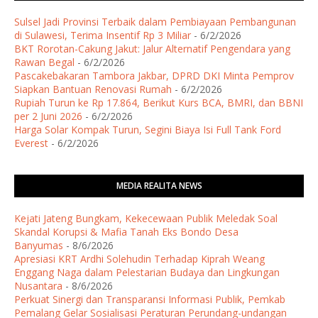
Sulsel Jadi Provinsi Terbaik dalam Pembiayaan Pembangunan
di Sulawesi, Terima Insentif Rp 3 Miliar
- 6/2/2026
BKT Rorotan-Cakung Jakut: Jalur Alternatif Pengendara yang
Rawan Begal
- 6/2/2026
Pascakebakaran Tambora Jakbar, DPRD DKI Minta Pemprov
Siapkan Bantuan Renovasi Rumah
- 6/2/2026
Rupiah Turun ke Rp 17.864, Berikut Kurs BCA, BMRI, dan BBNI
per 2 Juni 2026
- 6/2/2026
Harga Solar Kompak Turun, Segini Biaya Isi Full Tank Ford
Everest
- 6/2/2026
MEDIA REALITA NEWS
Kejati Jateng Bungkam, Kekecewaan Publik Meledak Soal
Skandal Korupsi & Mafia Tanah Eks Bondo Desa
Banyumas
- 8/6/2026
Apresiasi KRT Ardhi Solehudin Terhadap Kiprah Weang
Enggang Naga dalam Pelestarian Budaya dan Lingkungan
Nusantara
- 8/6/2026
Perkuat Sinergi dan Transparansi Informasi Publik, Pemkab
Pemalang Gelar Sosialisasi Peraturan Perundang-undangan