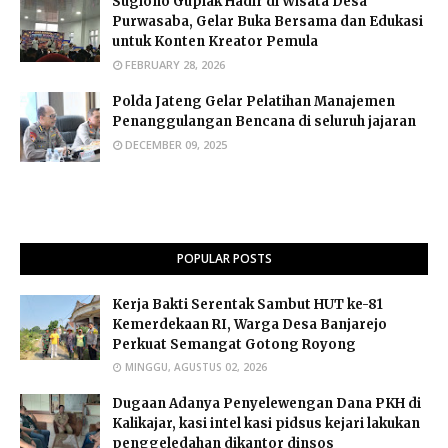
Sugiono Guplak Hadir di Wisata Desa
Purwasaba, Gelar Buka Bersama dan Edukasi
untuk Konten Kreator Pemula
FEBRUARY 28, 2026
Polda Jateng Gelar Pelatihan Manajemen
Penanggulangan Bencana di seluruh jajaran
DECEMBER 09, 2025
POPULAR POSTS
Kerja Bakti Serentak Sambut HUT ke-81
Kemerdekaan RI, Warga Desa Banjarejo
Perkuat Semangat Gotong Royong
MINGGU, AGUSTUS 02, 2026
Dugaan Adanya Penyelewengan Dana PKH di
Kalikajar, kasi intel kasi pidsus kejari lakukan
penggeledahan dikantor dinsos