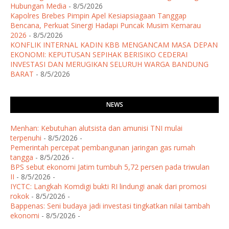
Hubungan Media
- 8/5/2026
Kapolres Brebes Pimpin Apel Kesiapsiagaan Tanggap
Bencana, Perkuat Sinergi Hadapi Puncak Musim Kemarau
2026
- 8/5/2026
KONFLIK INTERNAL KADIN KBB MENGANCAM MASA DEPAN
EKONOMI: KEPUTUSAN SEPIHAK BERISIKO CEDERAI
INVESTASI DAN MERUGIKAN SELURUH WARGA BANDUNG
BARAT
- 8/5/2026
NEWS
Menhan: Kebutuhan alutsista dan amunisi TNI mulai
terpenuhi
- 8/5/2026
-
Pemerintah percepat pembangunan jaringan gas rumah
tangga
- 8/5/2026
-
BPS sebut ekonomi Jatim tumbuh 5,72 persen pada triwulan
II
- 8/5/2026
-
IYCTC: Langkah Komdigi bukti RI lindungi anak dari promosi
rokok
- 8/5/2026
-
Bappenas: Seni budaya jadi investasi tingkatkan nilai tambah
ekonomi
- 8/5/2026
-