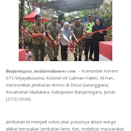
𝑩𝒂𝒏𝒋𝒂𝒓𝒏𝒆𝒈𝒂𝒓𝒂, 𝒎𝒆𝒅𝒊𝒂𝒓𝒆𝒂𝒍𝒊𝒕𝒂𝒏𝒆𝒘𝒔 𝒄𝒐𝒎 – Komandan Korem
071/Wijayakusuma, Kolonel Inf Lukman Hakim, M.Han.,
meresmikan jembatan Armco di Desa Gununggiana,
Kecamatan Madukara, Kabupaten Banjarnegara, Jumat
(27/3/2026).
Jembatan ini menjadi solusi atas putusnya akses warga
akibat kerusakan jembatan lama. Kini, mobilitas masyarakat