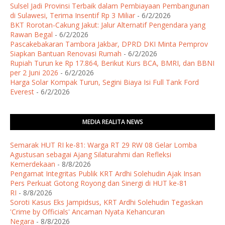
Sulsel Jadi Provinsi Terbaik dalam Pembiayaan Pembangunan
di Sulawesi, Terima Insentif Rp 3 Miliar
- 6/2/2026
BKT Rorotan-Cakung Jakut: Jalur Alternatif Pengendara yang
Rawan Begal
- 6/2/2026
Pascakebakaran Tambora Jakbar, DPRD DKI Minta Pemprov
Siapkan Bantuan Renovasi Rumah
- 6/2/2026
Rupiah Turun ke Rp 17.864, Berikut Kurs BCA, BMRI, dan BBNI
per 2 Juni 2026
- 6/2/2026
Harga Solar Kompak Turun, Segini Biaya Isi Full Tank Ford
Everest
- 6/2/2026
MEDIA REALITA NEWS
Semarak HUT RI ke-81: Warga RT 29 RW 08 Gelar Lomba
Agustusan sebagai Ajang Silaturahmi dan Refleksi
Kemerdekaan
- 8/8/2026
Pengamat Integritas Publik KRT Ardhi Solehudin Ajak Insan
Pers Perkuat Gotong Royong dan Sinergi di HUT ke-81
RI
- 8/8/2026
Soroti Kasus Eks Jampidsus, KRT Ardhi Solehudin Tegaskan
'Crime by Officials' Ancaman Nyata Kehancuran
Negara
- 8/8/2026