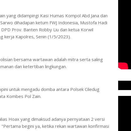
 Zain yang didampingi Kasi Humas Kompol Abd Jana dan
o Sarwo dihadapan ketum FWJ Indonesia, Mustofa Hadi
 DPD Prov. Banten Robby Liu dan ketua Korwil
g kerja Kapolres, Senin (1/5/2023).
lisian bersama wartawan adalah mitra serta saling
amanan dan ketertiban lingkungan.
n opini untuk mengadu domba antara Polsek Ciledug
ta Kombes Pol Zain.
alias Hoax yang dimaksud adanya pernyataan 2 versi
. "Pertama begini ya, ketika rekan wartawan konfirmasi