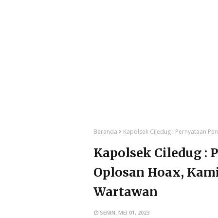
Beranda
Kapolsek Ciledug : Pernyataan P
Kapolsek Ciledug : 
Oplosan Hoax, Kam
Wartawan
SENIN, MEI 01, 2023