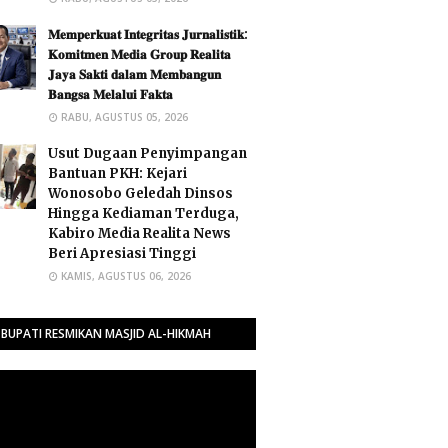
𝐌𝐞𝐦𝐩𝐞𝐫𝐤𝐮𝐚𝐭 𝐈𝐧𝐭𝐞𝐠𝐫𝐢𝐭𝐚𝐬 𝐉𝐮𝐫𝐧𝐚𝐥𝐢𝐬𝐭𝐢𝐤:
𝐊𝐨𝐦𝐢𝐭𝐦𝐞𝐧 𝐌𝐞𝐝𝐢𝐚 𝐆𝐫𝐨𝐮𝐩 𝐑𝐞𝐚𝐥𝐢𝐭𝐚
𝐉𝐚𝐲𝐚 𝐒𝐚𝐤𝐭𝐢 𝐝𝐚𝐥𝐚𝐦 𝐌𝐞𝐦𝐛𝐚𝐧𝐠𝐮𝐧
𝐁𝐚𝐧𝐠𝐬𝐚 𝐌𝐞𝐥𝐚𝐥𝐮𝐢 𝐅𝐚𝐤𝐭𝐚 ​
RABU, AGUSTUS 05, 2026
Usut Dugaan Penyimpangan
Bantuan PKH: Kejari
Wonosobo Geledah Dinsos
Hingga Kediaman Terduga,
Kabiro Media Realita News
Beri Apresiasi Tinggi
KAMIS, AGUSTUS 06, 2026
BUPATI RESMIKAN MASJID AL-HIKMAH