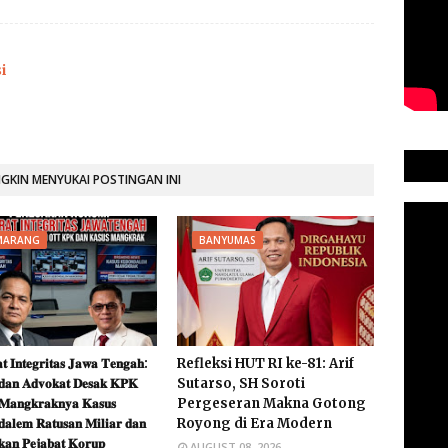
i
KIN MENYUKAI POSTINGAN INI
MARANG
BANYUMAS
𝐭 𝐈𝐧𝐭𝐞𝐠𝐫𝐢𝐭𝐚𝐬 𝐉𝐚𝐰𝐚 𝐓𝐞𝐧𝐠𝐚𝐡:
Refleksi HUT RI ke-81: Arif
𝐚𝐧 𝐀𝐝𝐯𝐨𝐤𝐚𝐭 𝐃𝐞𝐬𝐚𝐤 𝐊𝐏𝐊
Sutarso, SH Soroti
𝐚𝐧𝐠𝐤𝐫𝐚𝐤𝐧𝐲𝐚 𝐊𝐚𝐬𝐮𝐬
Pergeseran Makna Gotong
𝐚𝐥𝐞𝐦 𝐑𝐚𝐭𝐮𝐬𝐚𝐧 𝐌𝐢𝐥𝐢𝐚𝐫 𝐝𝐚𝐧
Royong di Era Modern
𝐤𝐚𝐧 𝐏𝐞𝐣𝐚𝐛𝐚𝐭 𝐊𝐨𝐫𝐮𝐩
AUGUST 08, 2026