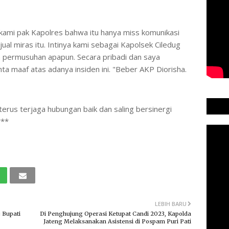
 kami pak Kapolres bahwa itu hanya miss komunikasi
ual miras itu. Intinya kami sebagai Kapolsek Ciledug
a permusuhan apapun. Secara pribadi dan saya
nta maaf atas adanya insiden ini. "Beber AKP Diorisha.
erus terjaga hubungan baik dan saling bersinergi
***
LEBIH BARU
 Bupati
Di Penghujung Operasi Ketupat Candi 2023, Kapolda
Jateng Melaksanakan Asistensi di Pospam Puri Pati