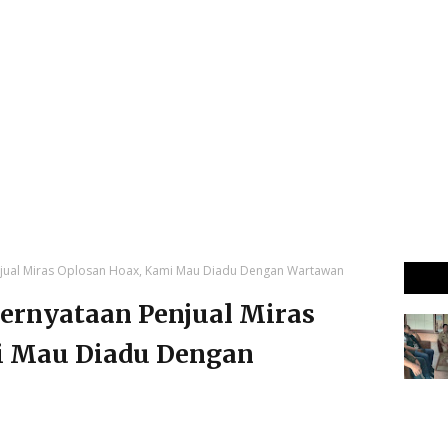
enjual Miras Oplosan Hoax, Kami Mau Diadu Dengan Wartawan
Pernyataan Penjual Miras
i Mau Diadu Dengan