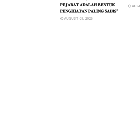
𝐏𝐄𝐉𝐀𝐁𝐀𝐓 𝐀𝐃𝐀𝐋𝐀𝐇 𝐁𝐄𝐍𝐓𝐔𝐊
AUGU
𝐏𝐄𝐍𝐆𝐇𝐈𝐀𝐓𝐀𝐍 𝐏𝐀𝐋𝐈𝐍𝐆 𝐒𝐀𝐃𝐈𝐒"
AUGUST 09, 2026