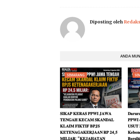
Diposting oleh
Redaks
ANDA MUNG
SEMARANG
SE
𝐒𝐈𝐊𝐀𝐏 𝐊𝐄𝐑𝐀𝐒 𝐏𝐏𝐖𝐈 𝐉𝐀𝐖𝐀
𝐃𝐚𝐫𝐮𝐫𝐚
𝐓𝐄𝐍𝐆𝐀𝐇 𝐊𝐄𝐂𝐀𝐌 𝐒𝐊𝐀𝐍𝐃𝐀𝐋
𝐏𝐏𝐖𝐈 
𝐊𝐋𝐀𝐈𝐌 𝐅𝐈𝐊𝐓𝐈𝐅 𝐁𝐏𝐉𝐒
𝐔𝐒𝐔𝐓 
𝐊𝐄𝐓𝐄𝐍𝐀𝐆𝐀𝐊𝐄𝐑𝐉𝐀𝐀𝐍 𝐑𝐏 𝟐𝟒,𝟓
𝐊𝐞𝐛𝐨𝐧
𝐌𝐈𝐋𝐈𝐀𝐑: "𝐊𝐄𝐉𝐀𝐇𝐀𝐓𝐀𝐍
𝐁𝐞𝐫𝐬𝐢𝐡