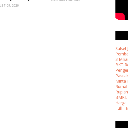
ST 09, 2026
Sulsel
Pemban
3 Milia
BKT Ro
Penge
Pasca
Minta 
Ruma
Rupiah
BMRI, 
Harga 
Full T