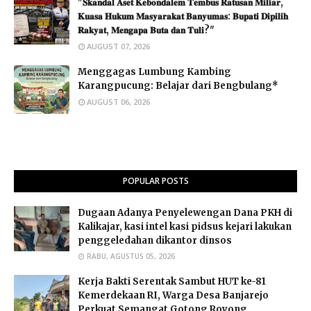
"𝐒𝐤𝐚𝐧𝐝𝐚𝐥 𝐀𝐬𝐞𝐭 𝐊𝐞𝐛𝐨𝐧𝐝𝐚𝐥𝐞𝐦 𝐓𝐞𝐦𝐛𝐮𝐬 𝐑𝐚𝐭𝐮𝐬𝐚𝐧 𝐌𝐢𝐥𝐢𝐚𝐫,
𝐊𝐮𝐚𝐬𝐚 𝐇𝐮𝐤𝐮𝐦 𝐌𝐚𝐬𝐲𝐚𝐫𝐚𝐤𝐚𝐭 𝐁𝐚𝐧𝐲𝐮𝐦𝐚𝐬: 𝐁𝐮𝐩𝐚𝐭𝐢 𝐃𝐢𝐩𝐢𝐥𝐢𝐡
𝐑𝐚𝐤𝐲𝐚𝐭, 𝐌𝐞𝐧𝐠𝐚𝐩𝐚 𝐁𝐮𝐭𝐚 𝐝𝐚𝐧 𝐓𝐮𝐥𝐢?"
AUGUST 07, 2026
Menggagas Lumbung Kambing
Karangpucung: Belajar dari Bengbulang*
AUGUST 06, 2026
POPULAR POSTS
Dugaan Adanya Penyelewengan Dana PKH di
Kalikajar, kasi intel kasi pidsus kejari lakukan
penggeledahan dikantor dinsos
RABU, AGUSTUS 05, 2026
Kerja Bakti Serentak Sambut HUT ke-81
Kemerdekaan RI, Warga Desa Banjarejo
Perkuat Semangat Gotong Royong