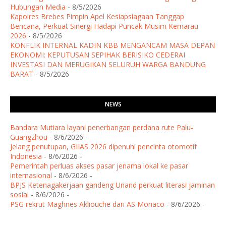
Hubungan Media
- 8/5/2026
Kapolres Brebes Pimpin Apel Kesiapsiagaan Tanggap
Bencana, Perkuat Sinergi Hadapi Puncak Musim Kemarau
2026
- 8/5/2026
KONFLIK INTERNAL KADIN KBB MENGANCAM MASA DEPAN
EKONOMI: KEPUTUSAN SEPIHAK BERISIKO CEDERAI
INVESTASI DAN MERUGIKAN SELURUH WARGA BANDUNG
BARAT
- 8/5/2026
NEWS
Bandara Mutiara layani penerbangan perdana rute Palu-
Guangzhou
- 8/6/2026
-
Jelang penutupan, GIIAS 2026 dipenuhi pencinta otomotif
Indonesia
- 8/6/2026
-
Pemerintah perluas akses pasar jenama lokal ke pasar
internasional
- 8/6/2026
-
BPJS Ketenagakerjaan gandeng Unand perkuat literasi jaminan
sosial
- 8/6/2026
-
PSG rekrut Maghnes Akliouche dari AS Monaco
- 8/6/2026
-