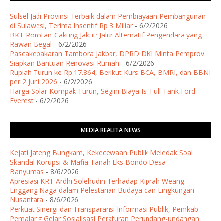
Sulsel Jadi Provinsi Terbaik dalam Pembiayaan Pembangunan
di Sulawesi, Terima Insentif Rp 3 Miliar
- 6/2/2026
BKT Rorotan-Cakung Jakut: Jalur Alternatif Pengendara yang
Rawan Begal
- 6/2/2026
Pascakebakaran Tambora Jakbar, DPRD DKI Minta Pemprov
Siapkan Bantuan Renovasi Rumah
- 6/2/2026
Rupiah Turun ke Rp 17.864, Berikut Kurs BCA, BMRI, dan BBNI
per 2 Juni 2026
- 6/2/2026
Harga Solar Kompak Turun, Segini Biaya Isi Full Tank Ford
Everest
- 6/2/2026
MEDIA REALITA NEWS
Kejati Jateng Bungkam, Kekecewaan Publik Meledak Soal
Skandal Korupsi & Mafia Tanah Eks Bondo Desa
Banyumas
- 8/6/2026
Apresiasi KRT Ardhi Solehudin Terhadap Kiprah Weang
Enggang Naga dalam Pelestarian Budaya dan Lingkungan
Nusantara
- 8/6/2026
Perkuat Sinergi dan Transparansi Informasi Publik, Pemkab
Pemalang Gelar Sosialisasi Peraturan Perundang-undangan