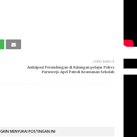
LEBIH BARU
Antisipasi Perundungan di Kalangan pelajar Polres
Purworejo Apel Patroli Keamanan Sekolah
KIN MENYUKAI POSTINGAN INI