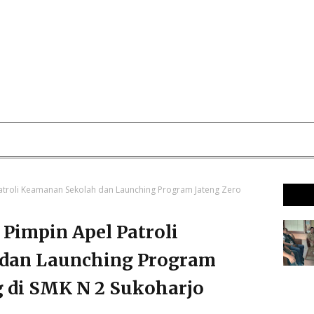
atroli Keamanan Sekolah dan Launching Program Jateng Zero
Pimpin Apel Patroli
dan Launching Program
g di SMK N 2 Sukoharjo