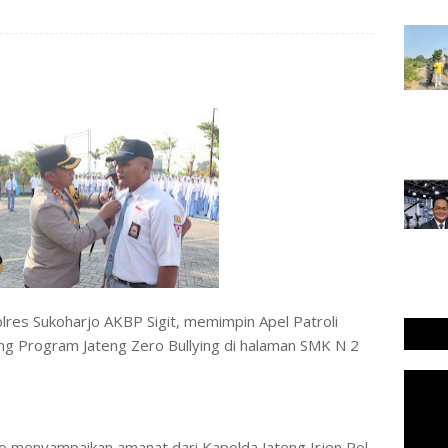
𝖘 𝖈𝖔𝖒 - Kapolres Sukoharjo AKBP Sigit, memimpin Apel Patroli
ng Program Jateng Zero Bullying di halaman SMK N 2
o menyampaikan amanat dari Kapolda Jateng Irjen Pol