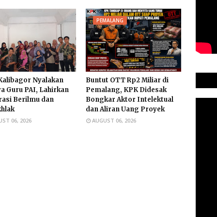
PEMALANG
alibagor Nyalakan
Buntut OTT Rp2 Miliar di
a Guru PAI, Lahirkan
Pemalang, KPK Didesak
asi Berilmu dan
Bongkar Aktor Intelektual
hlak
dan Aliran Uang Proyek
ST 06, 2026
AUGUST 06, 2026