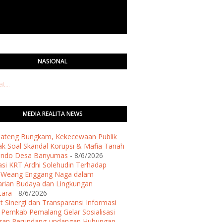
NASIONAL
...
MEDIA REALITA NEWS
 Jateng Bungkam, Kekecewaan Publik
k Soal Skandal Korupsi & Mafia Tanah
ondo Desa Banyumas
- 8/6/2026
asi KRT Ardhi Solehudin Terhadap
h Weang Enggang Naga dalam
arian Budaya dan Lingkungan
tara
- 8/6/2026
t Sinergi dan Transparansi Informasi
, Pemkab Pemalang Gelar Sosialisasi
uran Perundang-undangan Hubungan