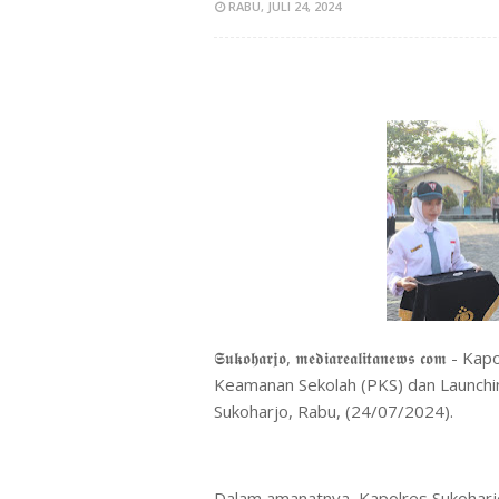
RABU, JULI 24, 2024
𝕾𝖚𝖐𝖔𝖍𝖆𝖗𝖏𝖔, 𝖒𝖊𝖉𝖎𝖆𝖗𝖊𝖆𝖑𝖎𝖙𝖆𝖓𝖊
Keamanan Sekolah (PKS) dan Launchi
Sukoharjo, Rabu, (24/07/2024).
Dalam amanatnya, Kapolres Sukoharj