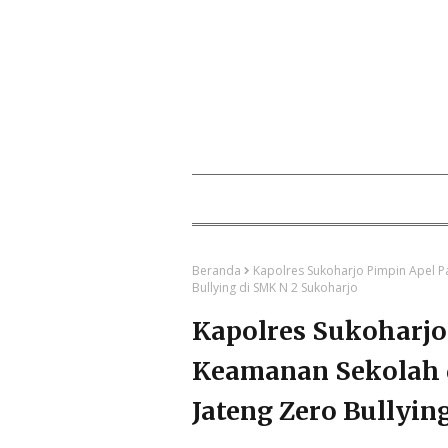
Beranda
Kapolres Sukoharjo Pimpin Apel P
Bullying di SMK N 2 Sukoharjo
Kapolres Sukoharjo 
Keamanan Sekolah 
Jateng Zero Bullyin