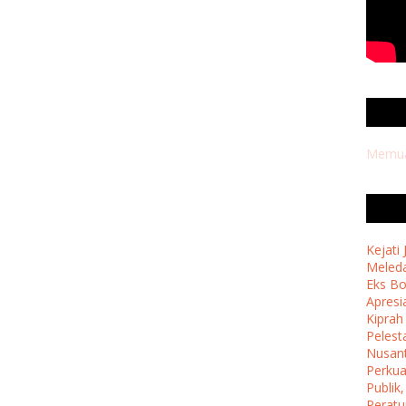
Memuat
Kejati
Meleda
Eks B
Apresi
Kipra
Pelest
Nusan
Perkua
Publik
Perat