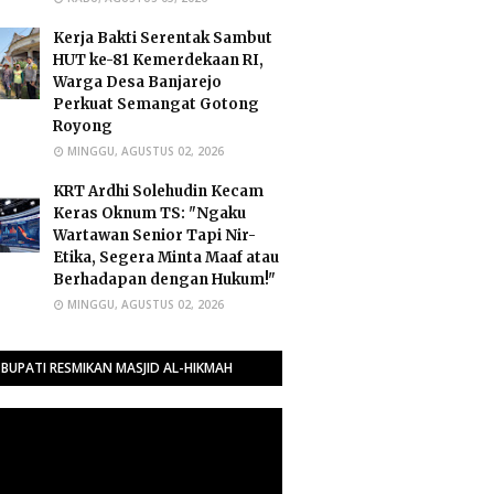
Kerja Bakti Serentak Sambut
HUT ke-81 Kemerdekaan RI,
Warga Desa Banjarejo
Perkuat Semangat Gotong
Royong
MINGGU, AGUSTUS 02, 2026
​KRT Ardhi Solehudin Kecam
Keras Oknum TS: "Ngaku
Wartawan Senior Tapi Nir-
Etika, Segera Minta Maaf atau
Berhadapan dengan Hukum!"
MINGGU, AGUSTUS 02, 2026
BUPATI RESMIKAN MASJID AL-HIKMAH