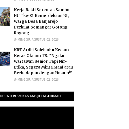
Kerja Bakti Serentak Sambut
HUT ke-81 Kemerdekaan RI,
Warga Desa Banjarejo
Perkuat Semangat Gotong
Royong
MINGGU, AGUSTUS 02, 2026
​KRT Ardhi Solehudin Kecam
Keras Oknum TS: "Ngaku
Wartawan Senior Tapi Nir-
Etika, Segera Minta Maaf atau
Berhadapan dengan Hukum!"
MINGGU, AGUSTUS 02, 2026
BUPATI RESMIKAN MASJID AL-HIKMAH