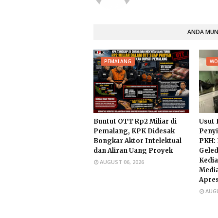
ANDA MUNG
PEMALANG
WO
Buntut OTT Rp2 Miliar di
Usut
Pemalang, KPK Didesak
Peny
Bongkar Aktor Intelektual
PKH: 
dan Aliran Uang Proyek
Geled
Kedia
AUGUST 06, 2026
Media
Apres
AUGU