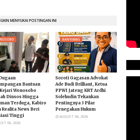
KIN MENYUKAI POSTINGAN INI
NOSOBO
BANYUMAS
 Dugaan
Soroti Gagasan Advokat
impangan Bantuan
Ade Budi Brilliant, Ketua
Kejari Wonosobo
PPWI Jateng KRT Ardhi
ah Dinsos Hingga
Solehudin Tekankan
man Terduga, Kabiro
Pentingnya 3 Pilar
 Realita News Beri
Penegakan Hukum
iasi Tinggi
AUGUST 06, 2026
ST 06, 2026