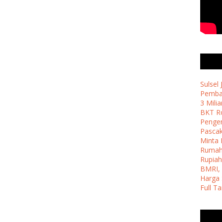
Sulsel
Pemban
3 Milia
BKT Ro
Penge
Pasca
Minta 
Ruma
Rupiah
BMRI, 
Harga 
Full T