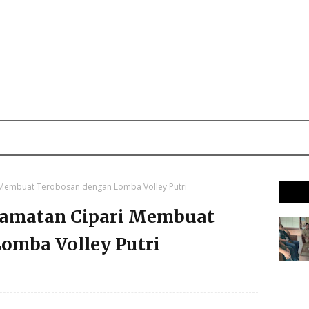
i Membuat Terobosan dengan Lomba Volley Putri
camatan Cipari Membuat
omba Volley Putri