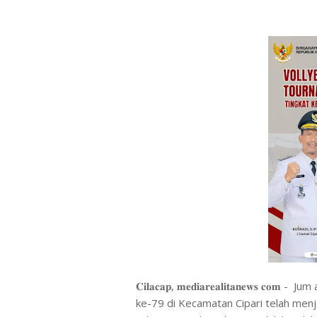
𝐂𝐢𝐥𝐚𝐜𝐚𝐩, 𝐦𝐞𝐝𝐢𝐚𝐫𝐞𝐚𝐥𝐢𝐭𝐚𝐧𝐞𝐰
ke-79 di Kecamatan Cipari telah menj