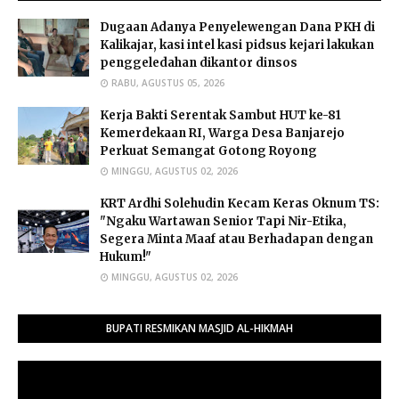
Dugaan Adanya Penyelewengan Dana PKH di
Kalikajar, kasi intel kasi pidsus kejari lakukan
penggeledahan dikantor dinsos
RABU, AGUSTUS 05, 2026
Kerja Bakti Serentak Sambut HUT ke-81
Kemerdekaan RI, Warga Desa Banjarejo
Perkuat Semangat Gotong Royong
MINGGU, AGUSTUS 02, 2026
​KRT Ardhi Solehudin Kecam Keras Oknum TS:
"Ngaku Wartawan Senior Tapi Nir-Etika,
Segera Minta Maaf atau Berhadapan dengan
Hukum!"
MINGGU, AGUSTUS 02, 2026
BUPATI RESMIKAN MASJID AL-HIKMAH