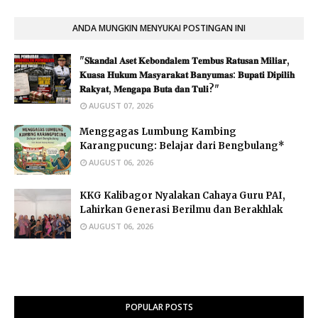
ANDA MUNGKIN MENYUKAI POSTINGAN INI
"𝐒𝐤𝐚𝐧𝐝𝐚𝐥 𝐀𝐬𝐞𝐭 𝐊𝐞𝐛𝐨𝐧𝐝𝐚𝐥𝐞𝐦 𝐓𝐞𝐦𝐛𝐮𝐬 𝐑𝐚𝐭𝐮𝐬𝐚𝐧 𝐌𝐢𝐥𝐢𝐚𝐫,
𝐊𝐮𝐚𝐬𝐚 𝐇𝐮𝐤𝐮𝐦 𝐌𝐚𝐬𝐲𝐚𝐫𝐚𝐤𝐚𝐭 𝐁𝐚𝐧𝐲𝐮𝐦𝐚𝐬: 𝐁𝐮𝐩𝐚𝐭𝐢 𝐃𝐢𝐩𝐢𝐥𝐢𝐡
𝐑𝐚𝐤𝐲𝐚𝐭, 𝐌𝐞𝐧𝐠𝐚𝐩𝐚 𝐁𝐮𝐭𝐚 𝐝𝐚𝐧 𝐓𝐮𝐥𝐢?"
AUGUST 07, 2026
Menggagas Lumbung Kambing
Karangpucung: Belajar dari Bengbulang*
AUGUST 06, 2026
KKG Kalibagor Nyalakan Cahaya Guru PAI,
Lahirkan Generasi Berilmu dan Berakhlak
AUGUST 06, 2026
POPULAR POSTS