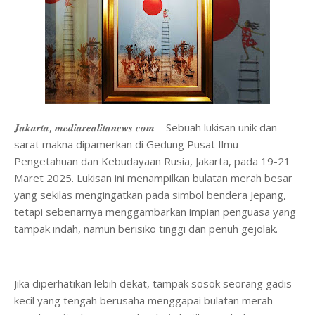
𝑱𝒂𝒌𝒂𝒓𝒕𝒂, 𝒎𝒆𝒅𝒊𝒂𝒓𝒆𝒂𝒍𝒊𝒕𝒂𝒏𝒆𝒘𝒔 𝒄𝒐𝒎 – Sebuah lukisan unik dan
sarat makna dipamerkan di Gedung Pusat Ilmu
Pengetahuan dan Kebudayaan Rusia, Jakarta, pada 19-21
Maret 2025. Lukisan ini menampilkan bulatan merah besar
yang sekilas mengingatkan pada simbol bendera Jepang,
tetapi sebenarnya menggambarkan impian penguasa yang
tampak indah, namun berisiko tinggi dan penuh gejolak.
Jika diperhatikan lebih dekat, tampak sosok seorang gadis
kecil yang tengah berusaha menggapai bulatan merah