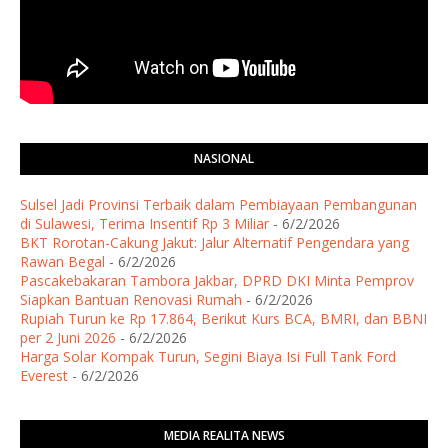
NASIONAL
Sulsel Jadi Provinsi Terbaik dalam Pembiayaan Pembangunan
di Sulawesi, Terima Insentif Rp 3 Miliar
- 6/2/2026
BKT Rorotan-Cakung Jakut: Jalur Alternatif Pengendara yang
Rawan Begal
- 6/2/2026
Pascakebakaran Tambora Jakbar, DPRD DKI Minta Pemprov
Siapkan Bantuan Renovasi Rumah
- 6/2/2026
Rupiah Turun ke Rp 17.864, Berikut Kurs BCA, BMRI, dan BBNI
per 2 Juni 2026
- 6/2/2026
Harga Solar Kompak Turun, Segini Biaya Isi Full Tank Ford
Everest
- 6/2/2026
MEDIA REALITA NEWS