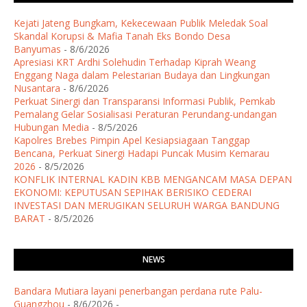
Kejati Jateng Bungkam, Kekecewaan Publik Meledak Soal
Skandal Korupsi & Mafia Tanah Eks Bondo Desa
Banyumas
- 8/6/2026
Apresiasi KRT Ardhi Solehudin Terhadap Kiprah Weang
Enggang Naga dalam Pelestarian Budaya dan Lingkungan
Nusantara
- 8/6/2026
Perkuat Sinergi dan Transparansi Informasi Publik, Pemkab
Pemalang Gelar Sosialisasi Peraturan Perundang-undangan
Hubungan Media
- 8/5/2026
Kapolres Brebes Pimpin Apel Kesiapsiagaan Tanggap
Bencana, Perkuat Sinergi Hadapi Puncak Musim Kemarau
2026
- 8/5/2026
KONFLIK INTERNAL KADIN KBB MENGANCAM MASA DEPAN
EKONOMI: KEPUTUSAN SEPIHAK BERISIKO CEDERAI
INVESTASI DAN MERUGIKAN SELURUH WARGA BANDUNG
BARAT
- 8/5/2026
NEWS
Bandara Mutiara layani penerbangan perdana rute Palu-
Guangzhou
- 8/6/2026
-