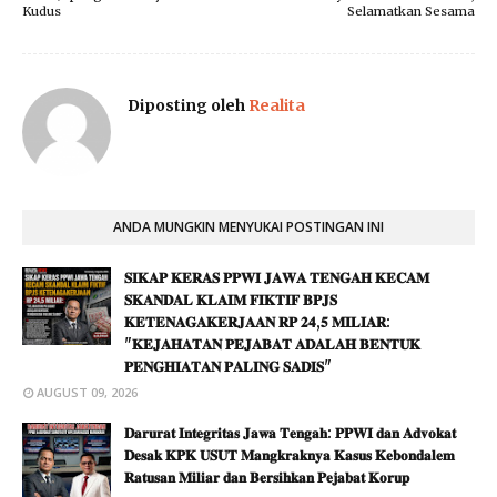
Kudus
Selamatkan Sesama
Diposting oleh
Realita
ANDA MUNGKIN MENYUKAI POSTINGAN INI
𝐒𝐈𝐊𝐀𝐏 𝐊𝐄𝐑𝐀𝐒 𝐏𝐏𝐖𝐈 𝐉𝐀𝐖𝐀 𝐓𝐄𝐍𝐆𝐀𝐇 𝐊𝐄𝐂𝐀𝐌
𝐒𝐊𝐀𝐍𝐃𝐀𝐋 𝐊𝐋𝐀𝐈𝐌 𝐅𝐈𝐊𝐓𝐈𝐅 𝐁𝐏𝐉𝐒
𝐊𝐄𝐓𝐄𝐍𝐀𝐆𝐀𝐊𝐄𝐑𝐉𝐀𝐀𝐍 𝐑𝐏 𝟐𝟒,𝟓 𝐌𝐈𝐋𝐈𝐀𝐑:
"𝐊𝐄𝐉𝐀𝐇𝐀𝐓𝐀𝐍 𝐏𝐄𝐉𝐀𝐁𝐀𝐓 𝐀𝐃𝐀𝐋𝐀𝐇 𝐁𝐄𝐍𝐓𝐔𝐊
𝐏𝐄𝐍𝐆𝐇𝐈𝐀𝐓𝐀𝐍 𝐏𝐀𝐋𝐈𝐍𝐆 𝐒𝐀𝐃𝐈𝐒"
AUGUST 09, 2026
𝐃𝐚𝐫𝐮𝐫𝐚𝐭 𝐈𝐧𝐭𝐞𝐠𝐫𝐢𝐭𝐚𝐬 𝐉𝐚𝐰𝐚 𝐓𝐞𝐧𝐠𝐚𝐡: 𝐏𝐏𝐖𝐈 𝐝𝐚𝐧 𝐀𝐝𝐯𝐨𝐤𝐚𝐭
𝐃𝐞𝐬𝐚𝐤 𝐊𝐏𝐊 𝐔𝐒𝐔𝐓 𝐌𝐚𝐧𝐠𝐤𝐫𝐚𝐤𝐧𝐲𝐚 𝐊𝐚𝐬𝐮𝐬 𝐊𝐞𝐛𝐨𝐧𝐝𝐚𝐥𝐞𝐦
𝐑𝐚𝐭𝐮𝐬𝐚𝐧 𝐌𝐢𝐥𝐢𝐚𝐫 𝐝𝐚𝐧 𝐁𝐞𝐫𝐬𝐢𝐡𝐤𝐚𝐧 𝐏𝐞𝐣𝐚𝐛𝐚𝐭 𝐊𝐨𝐫𝐮𝐩