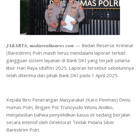
𝑱𝑨𝑲𝑨𝑹𝑻𝑨, 𝒎𝒆𝒅𝒊𝒂𝒓𝒆𝒂𝒍𝒊𝒕𝒂𝒏𝒆𝒘𝒔 𝒄𝒐𝒎 — Badan Reserse Kriminal
(Bareskrim) Polri masih terus mendalami laporan terkait
gangguan sistem layanan di Bank DKI yang terjadi selama
libur Hari Raya Idulfitri 2025. Laporan tersebut sebelumnya
telah diterima dari pihak Bank DKI pada 1 April 2025.
Kepala Biro Penerangan Masyarakat (Karo Penmas) Divisi
Humas Polri, Brigjen Pol Trunoyudo Wisnu Andiko,
menjelaskan bahwa penyelidikan kasus ini sedang berjalan
secara intensif oleh Direktorat Tindak Pidana Siber
Bareskrim Polri.