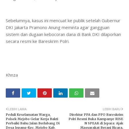
Sebelumnya, kasus ini mencuat ke publik setelah Gubernur
DKI Jakarta Pramono Anung meminta agar gangguan
sistem dan dugaan kebocoran dana di Bank DKI dilaporkan
secara resmi ke Bareskrim Polri.
Khnza
LEBIH LAMA
LEBIH BARU
Peduli Keselamatan Warga,
Direktur PPA dan PPO Bareskrim
Polsek Mejobo Gelar Kerja Bakti
Polri Resmi Buka Kampanye RISE
Perbaiki Bahu Jalan Berlubang Di
N SPEAK di Jepara: Ajak
Desa Jepang-Kec. Mejobo Kab.
Masyarakat Berani Bicara,