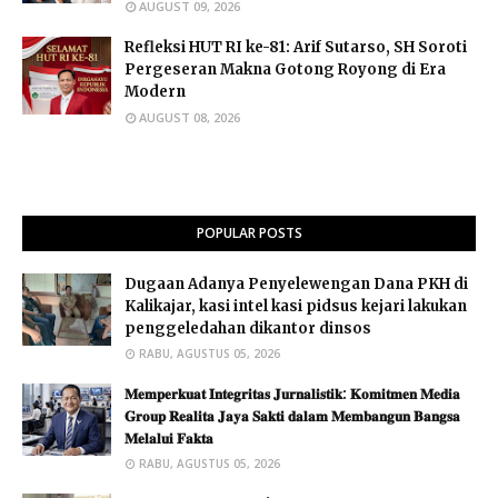
AUGUST 09, 2026
Refleksi HUT RI ke-81: Arif Sutarso, SH Soroti
Pergeseran Makna Gotong Royong di Era
Modern
AUGUST 08, 2026
POPULAR POSTS
Dugaan Adanya Penyelewengan Dana PKH di
Kalikajar, kasi intel kasi pidsus kejari lakukan
penggeledahan dikantor dinsos
RABU, AGUSTUS 05, 2026
𝐌𝐞𝐦𝐩𝐞𝐫𝐤𝐮𝐚𝐭 𝐈𝐧𝐭𝐞𝐠𝐫𝐢𝐭𝐚𝐬 𝐉𝐮𝐫𝐧𝐚𝐥𝐢𝐬𝐭𝐢𝐤: 𝐊𝐨𝐦𝐢𝐭𝐦𝐞𝐧 𝐌𝐞𝐝𝐢𝐚
𝐆𝐫𝐨𝐮𝐩 𝐑𝐞𝐚𝐥𝐢𝐭𝐚 𝐉𝐚𝐲𝐚 𝐒𝐚𝐤𝐭𝐢 𝐝𝐚𝐥𝐚𝐦 𝐌𝐞𝐦𝐛𝐚𝐧𝐠𝐮𝐧 𝐁𝐚𝐧𝐠𝐬𝐚
𝐌𝐞𝐥𝐚𝐥𝐮𝐢 𝐅𝐚𝐤𝐭𝐚 ​
RABU, AGUSTUS 05, 2026