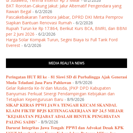
di Sulawesi, Terima Insentif Rp 3 Miliar
- 6/2/2026
BKT Rorotan-Cakung Jakut: Jalur Alternatif Pengendara yang
Rawan Begal
- 6/2/2026
Pascakebakaran Tambora Jakbar, DPRD DKI Minta Pemprov
Siapkan Bantuan Renovasi Rumah
- 6/2/2026
Rupiah Turun ke Rp 17.864, Berikut Kurs BCA, BMRI, dan BBNI
per 2 Juni 2026
- 6/2/2026
Harga Solar Kompak Turun, Segini Biaya Isi Full Tank Ford
Everest
- 6/2/2026
MEDIA REALITA NEWS
𝐏𝐞𝐫𝐢𝐧𝐠𝐚𝐭𝐚𝐧 𝐇𝐔𝐓 𝐑𝐈 𝐤𝐞 - 𝟖𝟏 𝐒𝐢𝐬𝐰𝐢 𝐒𝐃 𝐝𝐢 𝐏𝐮𝐫𝐛𝐚𝐥𝐢𝐧𝐠𝐠𝐚 𝐀𝐣𝐚𝐤 𝐆𝐞𝐧𝐞𝐫𝐚𝐬𝐢
𝐌𝐮𝐝𝐚 𝐓𝐞𝐥𝐚𝐝𝐚𝐧𝐢 𝐉𝐚𝐬𝐚 𝐏𝐚𝐫𝐚 𝐏𝐚𝐡𝐥𝐚𝐰𝐚𝐧
- 8/9/2026
Gelar Rakerda Ke-IV dan Musda, JPKP DPD Kabupaten
Banyumas Perkuat Sinergi Pendampingan Kebijakan dan
Tetapkan Kepengurusan Baru
- 8/9/2026
𝐒𝐈𝐊𝐀𝐏 𝐊𝐄𝐑𝐀𝐒 𝐏𝐏𝐖𝐈 𝐉𝐀𝐖𝐀 𝐓𝐄𝐍𝐆𝐀𝐇 𝐊𝐄𝐂𝐀𝐌 𝐒𝐊𝐀𝐍𝐃𝐀𝐋
𝐊𝐋𝐀𝐈𝐌 𝐅𝐈𝐊𝐓𝐈𝐅 𝐁𝐏𝐉𝐒 𝐊𝐄𝐓𝐄𝐍𝐀𝐆𝐀𝐊𝐄𝐑𝐉𝐀𝐀𝐍 𝐑𝐏 𝟐𝟒,𝟓 𝐌𝐈𝐋𝐈𝐀𝐑:
"𝐊𝐄𝐉𝐀𝐇𝐀𝐓𝐀𝐍 𝐏𝐄𝐉𝐀𝐁𝐀𝐓 𝐀𝐃𝐀𝐋𝐀𝐇 𝐁𝐄𝐍𝐓𝐔𝐊 𝐏𝐄𝐍𝐆𝐇𝐈𝐀𝐓𝐀𝐍
𝐏𝐀𝐋𝐈𝐍𝐆 𝐒𝐀𝐃𝐈𝐒"
- 8/9/2026
𝐃𝐚𝐫𝐮𝐫𝐚𝐭 𝐈𝐧𝐭𝐞𝐠𝐫𝐢𝐭𝐚𝐬 𝐉𝐚𝐰𝐚 𝐓𝐞𝐧𝐠𝐚𝐡: 𝐏𝐏𝐖𝐈 𝐝𝐚𝐧 𝐀𝐝𝐯𝐨𝐤𝐚𝐭 𝐃𝐞𝐬𝐚𝐤 𝐊𝐏𝐊