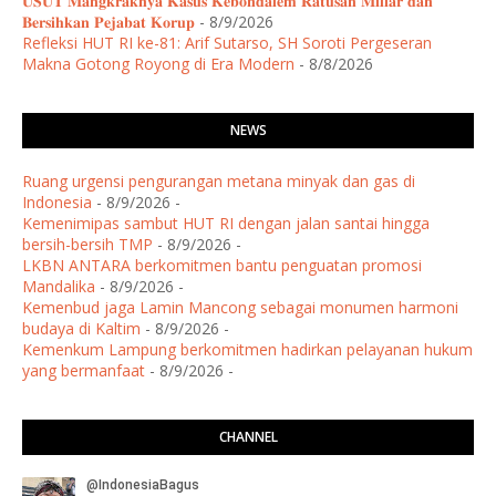
𝐔𝐒𝐔𝐓 𝐌𝐚𝐧𝐠𝐤𝐫𝐚𝐤𝐧𝐲𝐚 𝐊𝐚𝐬𝐮𝐬 𝐊𝐞𝐛𝐨𝐧𝐝𝐚𝐥𝐞𝐦 𝐑𝐚𝐭𝐮𝐬𝐚𝐧 𝐌𝐢𝐥𝐢𝐚𝐫 𝐝𝐚𝐧
𝐁𝐞𝐫𝐬𝐢𝐡𝐤𝐚𝐧 𝐏𝐞𝐣𝐚𝐛𝐚𝐭 𝐊𝐨𝐫𝐮𝐩
- 8/9/2026
Refleksi HUT RI ke-81: Arif Sutarso, SH Soroti Pergeseran
Makna Gotong Royong di Era Modern
- 8/8/2026
NEWS
Ruang urgensi pengurangan metana minyak dan gas di
Indonesia
- 8/9/2026
-
Kemenimipas sambut HUT RI dengan jalan santai hingga
bersih-bersih TMP
- 8/9/2026
-
LKBN ANTARA berkomitmen bantu penguatan promosi
Mandalika
- 8/9/2026
-
Kemenbud jaga Lamin Mancong sebagai monumen harmoni
budaya di Kaltim
- 8/9/2026
-
Kemenkum Lampung berkomitmen hadirkan pelayanan hukum
yang bermanfaat
- 8/9/2026
-
CHANNEL