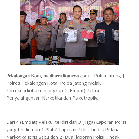
𝐏𝐞𝐤𝐚𝐥𝐨𝐧𝐠𝐚𝐧 𝐊𝐨𝐭𝐚, 𝐦𝐞𝐝𝐢𝐚𝐫𝐞𝐚𝐥𝐢𝐭𝐚𝐧𝐞𝐰𝐬 𝐜𝐨𝐦 – Polda Jateng |
Polres Pekalongan Kota, Polda Jateng Melalui
Satresnarkoba menangkap 4 (Empat) Pelaku
Penyalahgunaan Narkotika dan Psikotropika.
Dari 4 (Empat) Pelaku, terdiri dari 3 (Tiga) Laporan Polisi
yang terdiri dari 1 (Satu) Laporan Polisi Tindak Pidana
Narkotika Jenis Sabu dan 2 (Dua) laporan Polisi Tindak