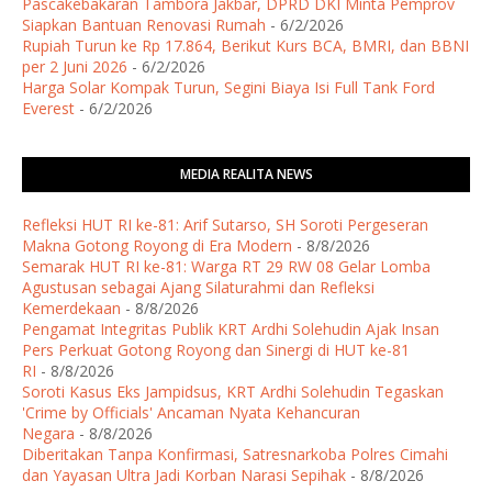
Pascakebakaran Tambora Jakbar, DPRD DKI Minta Pemprov
Siapkan Bantuan Renovasi Rumah
- 6/2/2026
Rupiah Turun ke Rp 17.864, Berikut Kurs BCA, BMRI, dan BBNI
per 2 Juni 2026
- 6/2/2026
Harga Solar Kompak Turun, Segini Biaya Isi Full Tank Ford
Everest
- 6/2/2026
MEDIA REALITA NEWS
Refleksi HUT RI ke-81: Arif Sutarso, SH Soroti Pergeseran
Makna Gotong Royong di Era Modern
- 8/8/2026
Semarak HUT RI ke-81: Warga RT 29 RW 08 Gelar Lomba
Agustusan sebagai Ajang Silaturahmi dan Refleksi
Kemerdekaan
- 8/8/2026
Pengamat Integritas Publik KRT Ardhi Solehudin Ajak Insan
Pers Perkuat Gotong Royong dan Sinergi di HUT ke-81
RI
- 8/8/2026
Soroti Kasus Eks Jampidsus, KRT Ardhi Solehudin Tegaskan
'Crime by Officials' Ancaman Nyata Kehancuran
Negara
- 8/8/2026
Diberitakan Tanpa Konfirmasi, Satresnarkoba Polres Cimahi
dan Yayasan Ultra Jadi Korban Narasi Sepihak
- 8/8/2026