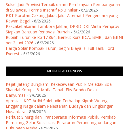
Sulsel Jadi Provinsi Terbaik dalam Pembiayaan Pembangunan
di Sulawesi, Terima Insentif Rp 3 Miliar
- 6/2/2026
BKT Rorotan-Cakung Jakut: Jalur Alternatif Pengendara yang
Rawan Begal
- 6/2/2026
Pascakebakaran Tambora Jakbar, DPRD DKI Minta Pemprov
Siapkan Bantuan Renovasi Rumah
- 6/2/2026
Rupiah Turun ke Rp 17.864, Berikut Kurs BCA, BMRI, dan BBNI
per 2 Juni 2026
- 6/2/2026
Harga Solar Kompak Turun, Segini Biaya Isi Full Tank Ford
Everest
- 6/2/2026
MEDIA REALITA NEWS
Kejati Jateng Bungkam, Kekecewaan Publik Meledak Soal
Skandal Korupsi & Mafia Tanah Eks Bondo Desa
Banyumas
- 8/6/2026
Apresiasi KRT Ardhi Solehudin Terhadap Kiprah Weang
Enggang Naga dalam Pelestarian Budaya dan Lingkungan
Nusantara
- 8/6/2026
Perkuat Sinergi dan Transparansi Informasi Publik, Pemkab
Pemalang Gelar Sosialisasi Peraturan Perundang-undangan
Hubungan Media
- 8/5/2026