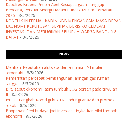
Kapolres Brebes Pimpin Apel Kesiapsiagaan Tanggap
Bencana, Perkuat Sinergi Hadapi Puncak Musim Kemarau
2026
- 8/5/2026
KONFLIK INTERNAL KADIN KBB MENGANCAM MASA DEPAN
EKONOMI: KEPUTUSAN SEPIHAK BERISIKO CEDERAI
INVESTASI DAN MERUGIKAN SELURUH WARGA BANDUNG
BARAT
- 8/5/2026
NEWS
Menhan: Kebutuhan alutsista dan amunisi TNI mulai
terpenuhi
- 8/5/2026
-
Pemerintah percepat pembangunan jaringan gas rumah
tangga
- 8/5/2026
-
BPS sebut ekonomi Jatim tumbuh 5,72 persen pada triwulan
II
- 8/5/2026
-
IYCTC: Langkah Komdigi bukti RI lindungi anak dari promosi
rokok
- 8/5/2026
-
Bappenas: Seni budaya jadi investasi tingkatkan nilai tambah
ekonomi
- 8/5/2026
-