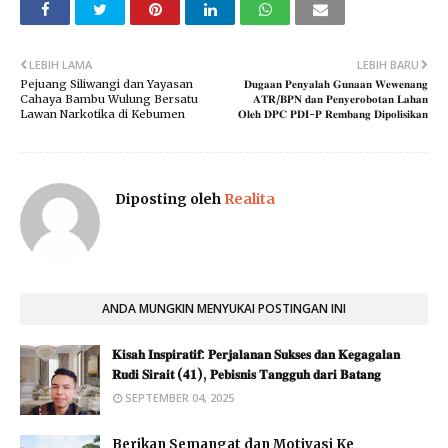
LEBIH LAMA
LEBIH BARU
Pejuang Siliwangi dan Yayasan
𝐃𝐮𝐠𝐚𝐚𝐧 𝐏𝐞𝐧𝐲𝐚𝐥𝐚𝐡 𝐆𝐮𝐧𝐚𝐚𝐧 𝐖𝐞𝐰𝐞𝐧𝐚𝐧𝐠
Cahaya Bambu Wulung Bersatu
𝐀𝐓𝐑/𝐁𝐏𝐍 𝐝𝐚𝐧 𝐏𝐞𝐧𝐲𝐞𝐫𝐨𝐛𝐨𝐭𝐚𝐧 𝐋𝐚𝐡𝐚𝐧
Lawan Narkotika di Kebumen
𝐎𝐥𝐞𝐡 𝐃𝐏𝐂 𝐏𝐃𝐈-𝐏 𝐑𝐞𝐦𝐛𝐚𝐧𝐠 𝐃𝐢𝐩𝐨𝐥𝐢𝐬𝐢𝐤𝐚𝐧
Diposting oleh
Realita
ANDA MUNGKIN MENYUKAI POSTINGAN INI
𝐊𝐢𝐬𝐚𝐡 𝐈𝐧𝐬𝐩𝐢𝐫𝐚𝐭𝐢𝐟: 𝐏𝐞𝐫𝐣𝐚𝐥𝐚𝐧𝐚𝐧 𝐒𝐮𝐤𝐬𝐞𝐬 𝐝𝐚𝐧 𝐊𝐞𝐠𝐚𝐠𝐚𝐥𝐚𝐧
𝐑𝐮𝐝𝐢 𝐒𝐢𝐫𝐚𝐢𝐭 (𝟒𝟏), 𝐏𝐞𝐛𝐢𝐬𝐧𝐢𝐬 𝐓𝐚𝐧𝐠𝐠𝐮𝐡 𝐝𝐚𝐫𝐢 𝐁𝐚𝐭𝐚𝐧𝐠
SEPTEMBER 04, 2025
Berikan Semangat dan Motivasi Ke