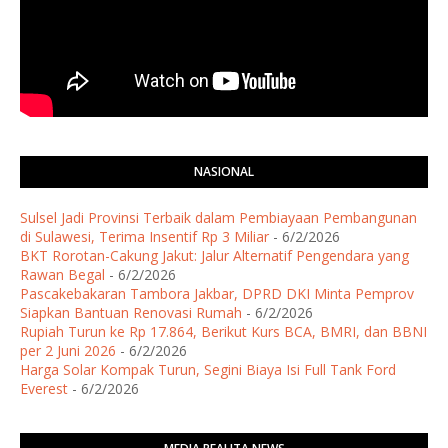
NASIONAL
Sulsel Jadi Provinsi Terbaik dalam Pembiayaan Pembangunan
di Sulawesi, Terima Insentif Rp 3 Miliar
- 6/2/2026
BKT Rorotan-Cakung Jakut: Jalur Alternatif Pengendara yang
Rawan Begal
- 6/2/2026
Pascakebakaran Tambora Jakbar, DPRD DKI Minta Pemprov
Siapkan Bantuan Renovasi Rumah
- 6/2/2026
Rupiah Turun ke Rp 17.864, Berikut Kurs BCA, BMRI, dan BBNI
per 2 Juni 2026
- 6/2/2026
Harga Solar Kompak Turun, Segini Biaya Isi Full Tank Ford
Everest
- 6/2/2026