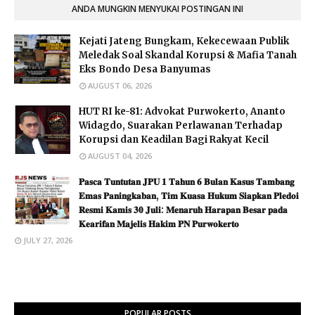
ANDA MUNGKIN MENYUKAI POSTINGAN INI
Kejati Jateng Bungkam, Kekecewaan Publik
Meledak Soal Skandal Korupsi & Mafia Tanah
Eks Bondo Desa Banyumas
AUGUST 06, 2026
HUT RI ke-81: Advokat Purwokerto, Ananto
Widagdo, Suarakan Perlawanan Terhadap
Korupsi dan Keadilan Bagi Rakyat Kecil
AUGUST 04, 2026
​𝐏𝐚𝐬𝐜𝐚 𝐓𝐮𝐧𝐭𝐮𝐭𝐚𝐧 𝐉𝐏𝐔 𝟏 𝐓𝐚𝐡𝐮𝐧 𝟔 𝐁𝐮𝐥𝐚𝐧 𝐊𝐚𝐬𝐮𝐬 𝐓𝐚𝐦𝐛𝐚𝐧𝐠
𝐄𝐦𝐚𝐬 𝐏𝐚𝐧𝐢𝐧𝐠𝐤𝐚𝐛𝐚𝐧, 𝐓𝐢𝐦 𝐊𝐮𝐚𝐬𝐚 𝐇𝐮𝐤𝐮𝐦 𝐒𝐢𝐚𝐩𝐤𝐚𝐧 𝐏𝐥𝐞𝐝𝐨𝐢
𝐑𝐞𝐬𝐦𝐢 𝐊𝐚𝐦𝐢𝐬 𝟑𝟎 𝐉𝐮𝐥𝐢: 𝐌𝐞𝐧𝐚𝐫𝐮𝐡 𝐇𝐚𝐫𝐚𝐩𝐚𝐧 𝐁𝐞𝐬𝐚𝐫 𝐩𝐚𝐝𝐚
𝐊𝐞𝐚𝐫𝐢𝐟𝐚𝐧 𝐌𝐚𝐣𝐞𝐥𝐢𝐬 𝐇𝐚𝐤𝐢𝐦 𝐏𝐍 𝐏𝐮𝐫𝐰𝐨𝐤𝐞𝐫𝐭𝐨
JULY 27, 2026
POPULAR POSTS