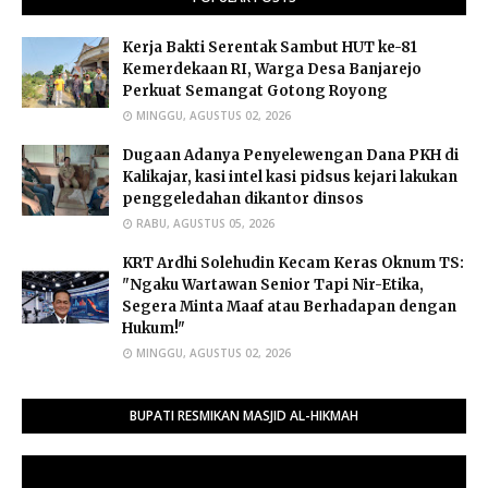
Kerja Bakti Serentak Sambut HUT ke-81
Kemerdekaan RI, Warga Desa Banjarejo
Perkuat Semangat Gotong Royong
MINGGU, AGUSTUS 02, 2026
Dugaan Adanya Penyelewengan Dana PKH di
Kalikajar, kasi intel kasi pidsus kejari lakukan
penggeledahan dikantor dinsos
RABU, AGUSTUS 05, 2026
​KRT Ardhi Solehudin Kecam Keras Oknum TS:
"Ngaku Wartawan Senior Tapi Nir-Etika,
Segera Minta Maaf atau Berhadapan dengan
Hukum!"
MINGGU, AGUSTUS 02, 2026
BUPATI RESMIKAN MASJID AL-HIKMAH