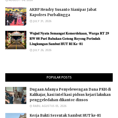
AKBP Hendry Susanto Sianipar Jabat
Kapolres Purbalingga
JULY 31, 2026
𝐖𝐮𝐣𝐮𝐝 𝐍𝐲𝐚𝐭𝐚 𝐒𝐞𝐦𝐚𝐧𝐠𝐚𝐭 𝐊𝐞𝐦𝐞𝐫𝐝𝐞𝐤𝐚𝐚𝐧, 𝐖𝐚𝐫𝐠𝐚 𝐑𝐓 𝟐𝟗
𝐑𝐖 𝟎𝟖 𝐏𝐮𝐫𝐢 𝐁𝐚𝐛𝐚𝐤𝐚𝐧 𝐆𝐨𝐭𝐨𝐧𝐠 𝐑𝐨𝐲𝐨𝐧𝐠 𝐏𝐞𝐫𝐢𝐧𝐝𝐚𝐡
𝐋𝐢𝐧𝐠𝐤𝐮𝐧𝐠𝐚𝐧 𝐒𝐚𝐦𝐛𝐮𝐭 𝐇𝐔𝐓 𝐑𝐈 𝐊𝐞-𝟖𝟏 ​
JULY 26, 2026
POPULAR POSTS
Dugaan Adanya Penyelewengan Dana PKH di
Kalikajar, kasi intel kasi pidsus kejari lakukan
penggeledahan dikantor dinsos
RABU, AGUSTUS 05, 2026
Kerja Bakti Serentak Sambut HUT ke-81