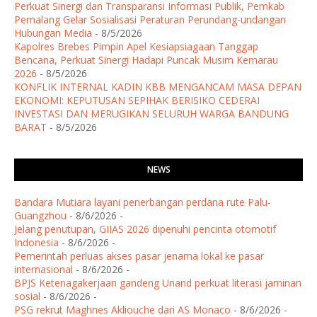
Perkuat Sinergi dan Transparansi Informasi Publik, Pemkab
Pemalang Gelar Sosialisasi Peraturan Perundang-undangan
Hubungan Media
- 8/5/2026
Kapolres Brebes Pimpin Apel Kesiapsiagaan Tanggap
Bencana, Perkuat Sinergi Hadapi Puncak Musim Kemarau
2026
- 8/5/2026
KONFLIK INTERNAL KADIN KBB MENGANCAM MASA DEPAN
EKONOMI: KEPUTUSAN SEPIHAK BERISIKO CEDERAI
INVESTASI DAN MERUGIKAN SELURUH WARGA BANDUNG
BARAT
- 8/5/2026
NEWS
Bandara Mutiara layani penerbangan perdana rute Palu-
Guangzhou
- 8/6/2026
-
Jelang penutupan, GIIAS 2026 dipenuhi pencinta otomotif
Indonesia
- 8/6/2026
-
Pemerintah perluas akses pasar jenama lokal ke pasar
internasional
- 8/6/2026
-
BPJS Ketenagakerjaan gandeng Unand perkuat literasi jaminan
sosial
- 8/6/2026
-
PSG rekrut Maghnes Akliouche dari AS Monaco
- 8/6/2026
-