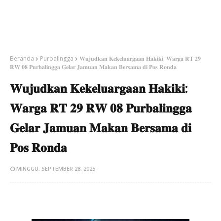
Beranda
Purbalingga
𝐖𝐮𝐣𝐮𝐝𝐤𝐚𝐧 𝐊𝐞𝐤𝐞𝐥𝐮𝐚𝐫𝐠𝐚𝐚𝐧 𝐇𝐚𝐤𝐢𝐤𝐢: 𝐖𝐚𝐫𝐠𝐚 𝐑𝐓 𝟐𝟗
𝐑𝐖 𝟎𝟖 𝐏𝐮𝐫𝐛𝐚𝐥𝐢𝐧𝐠𝐠𝐚 𝐆𝐞𝐥𝐚𝐫 𝐉𝐚𝐦𝐮𝐚𝐧 𝐌𝐚𝐤𝐚𝐧 𝐁𝐞𝐫𝐬𝐚𝐦𝐚 𝐝𝐢 𝐏𝐨𝐬 𝐑𝐨𝐧𝐝𝐚
𝐖𝐮𝐣𝐮𝐝𝐤𝐚𝐧 𝐊𝐞𝐤𝐞𝐥𝐮𝐚𝐫𝐠𝐚𝐚𝐧 𝐇𝐚𝐤𝐢𝐤𝐢:
𝐖𝐚𝐫𝐠𝐚 𝐑𝐓 𝟐𝟗 𝐑𝐖 𝟎𝟖 𝐏𝐮𝐫𝐛𝐚𝐥𝐢𝐧𝐠𝐠𝐚
𝐆𝐞𝐥𝐚𝐫 𝐉𝐚𝐦𝐮𝐚𝐧 𝐌𝐚𝐤𝐚𝐧 𝐁𝐞𝐫𝐬𝐚𝐦𝐚 𝐝𝐢
𝐏𝐨𝐬 𝐑𝐨𝐧𝐝𝐚
MINGGU, SEPTEMBER 28, 2025