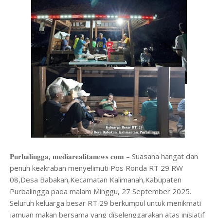
𝐏𝐮𝐫𝐛𝐚𝐥𝐢𝐧𝐠𝐠𝐚, 𝐦𝐞𝐝𝐢𝐚𝐫𝐞𝐚𝐥𝐢𝐭𝐚𝐧𝐞𝐰𝐬 𝐜𝐨𝐦 – Suasana hangat dan
penuh keakraban menyelimuti Pos Ronda RT 29 RW
08,Desa Babakan,Kecamatan Kalimanah,Kabupaten
Purbalingga pada malam Minggu, 27 September 2025.
Seluruh keluarga besar RT 29 berkumpul untuk menikmati
jamuan makan bersama yang diselenggarakan atas inisiatif