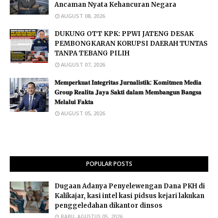
Ancaman Nyata Kehancuran Negara
AUGUST 08, 2026
DUKUNG OTT KPK: PPWI JATENG DESAK
PEMBONGKARAN KORUPSI DAERAH TUNTAS
TANPA TEBANG PILIH
AUGUST 07, 2026
𝐌𝐞𝐦𝐩𝐞𝐫𝐤𝐮𝐚𝐭 𝐈𝐧𝐭𝐞𝐠𝐫𝐢𝐭𝐚𝐬 𝐉𝐮𝐫𝐧𝐚𝐥𝐢𝐬𝐭𝐢𝐤: 𝐊𝐨𝐦𝐢𝐭𝐦𝐞𝐧 𝐌𝐞𝐝𝐢𝐚
𝐆𝐫𝐨𝐮𝐩 𝐑𝐞𝐚𝐥𝐢𝐭𝐚 𝐉𝐚𝐲𝐚 𝐒𝐚𝐤𝐭𝐢 𝐝𝐚𝐥𝐚𝐦 𝐌𝐞𝐦𝐛𝐚𝐧𝐠𝐮𝐧 𝐁𝐚𝐧𝐠𝐬𝐚
𝐌𝐞𝐥𝐚𝐥𝐮𝐢 𝐅𝐚𝐤𝐭𝐚 ​
AUGUST 05, 2026
POPULAR POSTS
Dugaan Adanya Penyelewengan Dana PKH di
Kalikajar, kasi intel kasi pidsus kejari lakukan
penggeledahan dikantor dinsos
RABU, AGUSTUS 05, 2026