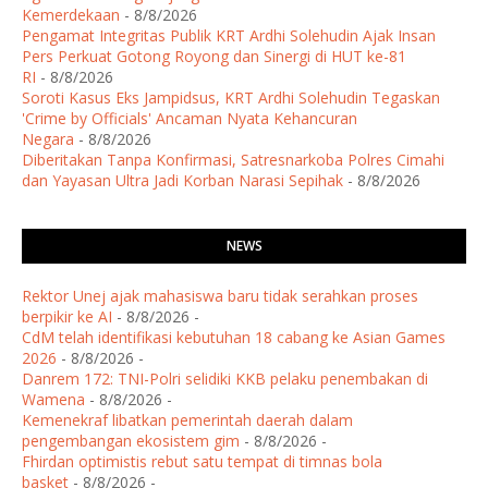
Kemerdekaan
- 8/8/2026
Pengamat Integritas Publik KRT Ardhi Solehudin Ajak Insan
Pers Perkuat Gotong Royong dan Sinergi di HUT ke-81
RI
- 8/8/2026
Soroti Kasus Eks Jampidsus, KRT Ardhi Solehudin Tegaskan
'Crime by Officials' Ancaman Nyata Kehancuran
Negara
- 8/8/2026
Diberitakan Tanpa Konfirmasi, Satresnarkoba Polres Cimahi
dan Yayasan Ultra Jadi Korban Narasi Sepihak
- 8/8/2026
NEWS
Rektor Unej ajak mahasiswa baru tidak serahkan proses
berpikir ke AI
- 8/8/2026
-
CdM telah identifikasi kebutuhan 18 cabang ke Asian Games
2026
- 8/8/2026
-
Danrem 172: TNI-Polri selidiki KKB pelaku penembakan di
Wamena
- 8/8/2026
-
Kemenekraf libatkan pemerintah daerah dalam
pengembangan ekosistem gim
- 8/8/2026
-
Fhirdan optimistis rebut satu tempat di timnas bola
basket
- 8/8/2026
-