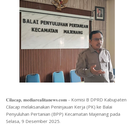
𝐂𝐢𝐥𝐚𝐜𝐚𝐩, 𝐦𝐞𝐝𝐢𝐚𝐫𝐞𝐚𝐥𝐢𝐭𝐚𝐧𝐞𝐰𝐬.𝐜𝐨𝐦 - Komisi B DPRD Kabupaten
Cilacap melaksanakan Peninjauan Kerja (PK) ke Balai
Penyuluhan Pertanian (BPP) Kecamatan Majenang pada
Selasa, 9 Desember 2025.