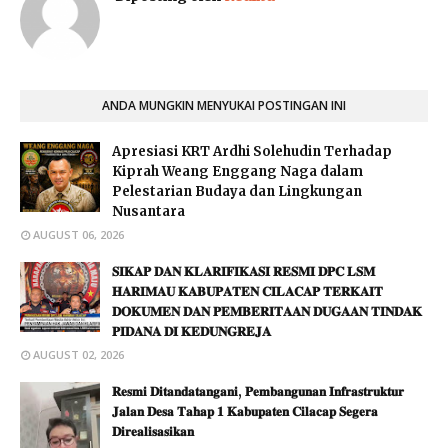
ANDA MUNGKIN MENYUKAI POSTINGAN INI
Apresiasi KRT Ardhi Solehudin Terhadap
Kiprah Weang Enggang Naga dalam
Pelestarian Budaya dan Lingkungan
Nusantara
AUGUST 06, 2026
𝐒𝐈𝐊𝐀𝐏 𝐃𝐀𝐍 𝐊𝐋𝐀𝐑𝐈𝐅𝐈𝐊𝐀𝐒𝐈 𝐑𝐄𝐒𝐌𝐈 𝐃𝐏𝐂 𝐋𝐒𝐌
𝐇𝐀𝐑𝐈𝐌𝐀𝐔 𝐊𝐀𝐁𝐔𝐏𝐀𝐓𝐄𝐍 𝐂𝐈𝐋𝐀𝐂𝐀𝐏 𝐓𝐄𝐑𝐊𝐀𝐈𝐓
𝐃𝐎𝐊𝐔𝐌𝐄𝐍 𝐃𝐀𝐍 𝐏𝐄𝐌𝐁𝐄𝐑𝐈𝐓𝐀𝐀𝐍 𝐃𝐔𝐆𝐀𝐀𝐍 𝐓𝐈𝐍𝐃𝐀𝐊
𝐏𝐈𝐃𝐀𝐍𝐀 𝐃𝐈 𝐊𝐄𝐃𝐔𝐍𝐆𝐑𝐄𝐉𝐀
AUGUST 02, 2026
​𝐑𝐞𝐬𝐦𝐢 𝐃𝐢𝐭𝐚𝐧𝐝𝐚𝐭𝐚𝐧𝐠𝐚𝐧𝐢, 𝐏𝐞𝐦𝐛𝐚𝐧𝐠𝐮𝐧𝐚𝐧 𝐈𝐧𝐟𝐫𝐚𝐬𝐭𝐫𝐮𝐤𝐭𝐮𝐫
𝐉𝐚𝐥𝐚𝐧 𝐃𝐞𝐬𝐚 𝐓𝐚𝐡𝐚𝐩 𝟏 𝐊𝐚𝐛𝐮𝐩𝐚𝐭𝐞𝐧 𝐂𝐢𝐥𝐚𝐜𝐚𝐩 𝐒𝐞𝐠𝐞𝐫𝐚
𝐃𝐢𝐫𝐞𝐚𝐥𝐢𝐬𝐚𝐬𝐢𝐤𝐚𝐧