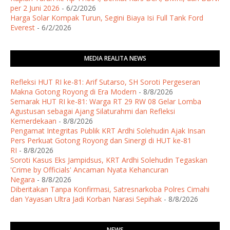
per 2 Juni 2026
- 6/2/2026
Harga Solar Kompak Turun, Segini Biaya Isi Full Tank Ford
Everest
- 6/2/2026
MEDIA REALITA NEWS
Refleksi HUT RI ke-81: Arif Sutarso, SH Soroti Pergeseran
Makna Gotong Royong di Era Modern
- 8/8/2026
Semarak HUT RI ke-81: Warga RT 29 RW 08 Gelar Lomba
Agustusan sebagai Ajang Silaturahmi dan Refleksi
Kemerdekaan
- 8/8/2026
Pengamat Integritas Publik KRT Ardhi Solehudin Ajak Insan
Pers Perkuat Gotong Royong dan Sinergi di HUT ke-81
RI
- 8/8/2026
Soroti Kasus Eks Jampidsus, KRT Ardhi Solehudin Tegaskan
'Crime by Officials' Ancaman Nyata Kehancuran
Negara
- 8/8/2026
Diberitakan Tanpa Konfirmasi, Satresnarkoba Polres Cimahi
dan Yayasan Ultra Jadi Korban Narasi Sepihak
- 8/8/2026
NEWS