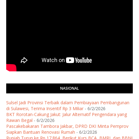
NASIONAL
Sulsel Jadi Provinsi Terbaik dalam Pembiayaan Pembangunan
di Sulawesi, Terima Insentif Rp 3 Miliar
- 6/2/2026
BKT Rorotan-Cakung Jakut: Jalur Alternatif Pengendara yang
Rawan Begal
- 6/2/2026
Pascakebakaran Tambora Jakbar, DPRD DKI Minta Pemprov
Siapkan Bantuan Renovasi Rumah
- 6/2/2026
Rupiah Turun ke Rp 17.864, Berikut Kurs BCA, BMRI, dan BBNI