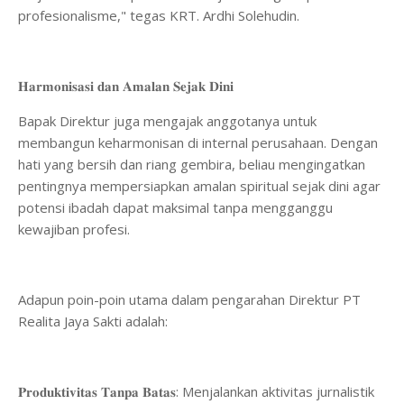
profesionalisme," tegas KRT. Ardhi Solehudin.
​𝐇𝐚𝐫𝐦𝐨𝐧𝐢𝐬𝐚𝐬𝐢 𝐝𝐚𝐧 𝐀𝐦𝐚𝐥𝐚𝐧 𝐒𝐞𝐣𝐚𝐤 𝐃𝐢𝐧𝐢
Bapak Direktur juga mengajak anggotanya untuk
membangun keharmonisan di internal perusahaan. Dengan
hati yang bersih dan riang gembira, beliau mengingatkan
pentingnya mempersiapkan amalan spiritual sejak dini agar
potensi ibadah dapat maksimal tanpa mengganggu
kewajiban profesi.
​Adapun poin-poin utama dalam pengarahan Direktur PT
Realita Jaya Sakti adalah:
​𝐏𝐫𝐨𝐝𝐮𝐤𝐭𝐢𝐯𝐢𝐭𝐚𝐬 𝐓𝐚𝐧𝐩𝐚 𝐁𝐚𝐭𝐚𝐬: Menjalankan aktivitas jurnalistik