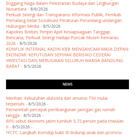
Enggang Naga dalam Pelestarian Budaya dan Lingkungan
Nusantara
- 8/6/2026
Perkuat Sinergi dan Transparansi Informasi Publik, Pemkab
Pemalang Gelar Sosialisasi Peraturan Perundang-undangan
Hubungan Media
- 8/5/2026
Kapolres Brebes Pimpin Apel Kesiapsiagaan Tanggap
Bencana, Perkuat Sinergi Hadapi Puncak Musim Kemarau
2026
- 8/5/2026
KONFLIK INTERNAL KADIN KBB MENGANCAM MASA DEPAN
EKONOMI: KEPUTUSAN SEPIHAK BERISIKO CEDERAI
INVESTASI DAN MERUGIKAN SELURUH WARGA BANDUNG
BARAT
- 8/5/2026
NEWS
Menhan: Kebutuhan alutsista dan amunisi TNI mulai
terpenuhi
- 8/5/2026
-
Pemerintah percepat pembangunan jaringan gas rumah
tangga
- 8/5/2026
-
BPS sebut ekonomi Jatim tumbuh 5,72 persen pada triwulan
II
- 8/5/2026
-
IYCTC: Langkah Komdigi bukti RI lindungi anak dari promosi