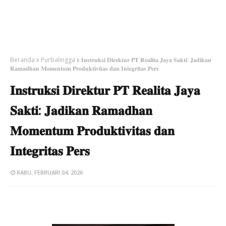
Beranda
Purbalingga
​𝐈𝐧𝐬𝐭𝐫𝐮𝐤𝐬𝐢 𝐃𝐢𝐫𝐞𝐤𝐭𝐮𝐫 𝐏𝐓 𝐑𝐞𝐚𝐥𝐢𝐭𝐚 𝐉𝐚𝐲𝐚 𝐒𝐚𝐤𝐭𝐢: 𝐉𝐚𝐝𝐢𝐤𝐚𝐧
𝐑𝐚𝐦𝐚𝐝𝐡𝐚𝐧 𝐌𝐨𝐦𝐞𝐧𝐭𝐮𝐦 𝐏𝐫𝐨𝐝𝐮𝐤𝐭𝐢𝐯𝐢𝐭𝐚𝐬 𝐝𝐚𝐧 𝐈𝐧𝐭𝐞𝐠𝐫𝐢𝐭𝐚𝐬 𝐏𝐞𝐫𝐬
​𝐈𝐧𝐬𝐭𝐫𝐮𝐤𝐬𝐢 𝐃𝐢𝐫𝐞𝐤𝐭𝐮𝐫 𝐏𝐓 𝐑𝐞𝐚𝐥𝐢𝐭𝐚 𝐉𝐚𝐲𝐚
𝐒𝐚𝐤𝐭𝐢: 𝐉𝐚𝐝𝐢𝐤𝐚𝐧 𝐑𝐚𝐦𝐚𝐝𝐡𝐚𝐧
𝐌𝐨𝐦𝐞𝐧𝐭𝐮𝐦 𝐏𝐫𝐨𝐝𝐮𝐤𝐭𝐢𝐯𝐢𝐭𝐚𝐬 𝐝𝐚𝐧
𝐈𝐧𝐭𝐞𝐠𝐫𝐢𝐭𝐚𝐬 𝐏𝐞𝐫𝐬
RABU, FEBRUARI 04, 2026