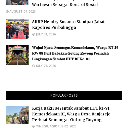
Wartawan Sebagai Kontrol Sosial
AUGUST 04, 2026
AKBP Hendry Susanto Sianipar Jabat
Kapolres Purbalingga
JULY 31, 2026
𝐖𝐮𝐣𝐮𝐝 𝐍𝐲𝐚𝐭𝐚 𝐒𝐞𝐦𝐚𝐧𝐠𝐚𝐭 𝐊𝐞𝐦𝐞𝐫𝐝𝐞𝐤𝐚𝐚𝐧, 𝐖𝐚𝐫𝐠𝐚 𝐑𝐓 𝟐𝟗
𝐑𝐖 𝟎𝟖 𝐏𝐮𝐫𝐢 𝐁𝐚𝐛𝐚𝐤𝐚𝐧 𝐆𝐨𝐭𝐨𝐧𝐠 𝐑𝐨𝐲𝐨𝐧𝐠 𝐏𝐞𝐫𝐢𝐧𝐝𝐚𝐡
𝐋𝐢𝐧𝐠𝐤𝐮𝐧𝐠𝐚𝐧 𝐒𝐚𝐦𝐛𝐮𝐭 𝐇𝐔𝐓 𝐑𝐈 𝐊𝐞-𝟖𝟏 ​
JULY 26, 2026
POPULAR POSTS
Kerja Bakti Serentak Sambut HUT ke-81
Kemerdekaan RI, Warga Desa Banjarejo
Perkuat Semangat Gotong Royong
MINGGU, AGUSTUS 02, 2026