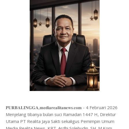
​𝐏𝐔𝐑𝐁𝐀𝐋𝐈𝐍𝐆𝐆𝐀,𝐦𝐞𝐝𝐢𝐚𝐫𝐞𝐚𝐥𝐢𝐭𝐚𝐧𝐞𝐰𝐬.𝐜𝐨𝐦 - 4 Februari 2026
Menjelang tibanya bulan suci Ramadan 1447 H, Direktur
Utama PT Realita Jaya Sakti sekaligus Pemimpin Umum
Media Realita News, KRT. Ardhi Solehudin, SH. M.Kom,