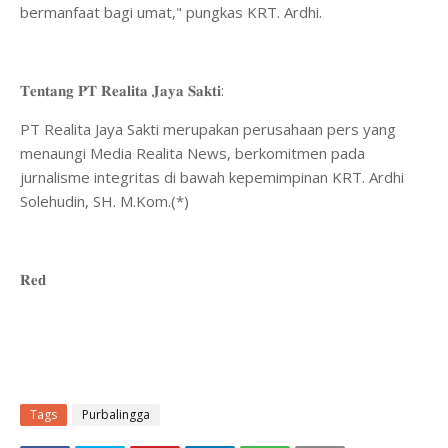
bermanfaat bagi umat," pungkas KRT. Ardhi.
​𝐓𝐞𝐧𝐭𝐚𝐧𝐠 𝐏𝐓 𝐑𝐞𝐚𝐥𝐢𝐭𝐚 𝐉𝐚𝐲𝐚 𝐒𝐚𝐤𝐭𝐢:
PT Realita Jaya Sakti merupakan perusahaan pers yang
menaungi Media Realita News, berkomitmen pada
jurnalisme integritas di bawah kepemimpinan KRT. Ardhi
Solehudin, SH. M.Kom.(*)
𝐑𝐞𝐝
Tags
Purbalingga