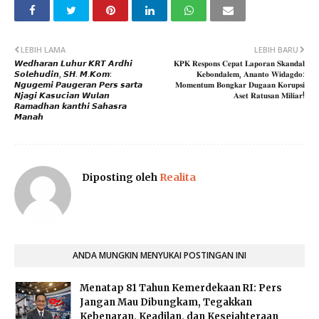
LEBIH LAMA
LEBIH BARU
​𝙒𝙚𝙙𝙝𝙖𝙧𝙖𝙣 𝙇𝙪𝙝𝙪𝙧 𝙆𝙍𝙏 𝘼𝙧𝙙𝙝𝙞
​𝐊𝐏𝐊 𝐑𝐞𝐬𝐩𝐨𝐧𝐬 𝐂𝐞𝐩𝐚𝐭 𝐋𝐚𝐩𝐨𝐫𝐚𝐧 𝐒𝐤𝐚𝐧𝐝𝐚𝐥
𝙎𝙤𝙡𝙚𝙝𝙪𝙙𝙞𝙣, 𝙎𝙃. 𝙈.𝙆𝙤𝙢:
𝐊𝐞𝐛𝐨𝐧𝐝𝐚𝐥𝐞𝐦, 𝐀𝐧𝐚𝐧𝐭𝐨 𝐖𝐢𝐝𝐚𝐠𝐝𝐨:
𝙉𝙜𝙪𝙜𝙚𝙢𝙞 𝙋𝙖𝙪𝙜𝙚𝙧𝙖𝙣 𝙋𝙚𝙧𝙨 𝙨𝙖𝙧𝙩𝙖
𝐌𝐨𝐦𝐞𝐧𝐭𝐮𝐦 𝐁𝐨𝐧𝐠𝐤𝐚𝐫 𝐃𝐮𝐠𝐚𝐚𝐧 𝐊𝐨𝐫𝐮𝐩𝐬𝐢
𝙉𝙟𝙖𝙜𝙞 𝙆𝙖𝙨𝙪𝙘𝙞𝙖𝙣 𝙒𝙪𝙡𝙖𝙣
𝐀𝐬𝐞𝐭 𝐑𝐚𝐭𝐮𝐬𝐚𝐧 𝐌𝐢𝐥𝐢𝐚𝐫!
𝙍𝙖𝙢𝙖𝙙𝙝𝙖𝙣 𝙠𝙖𝙣𝙩𝙝𝙞 𝙎𝙖𝙝𝙖𝙨𝙧𝙖
𝙈𝙖𝙣𝙖𝙝
Diposting oleh
Realita
ANDA MUNGKIN MENYUKAI POSTINGAN INI
Menatap 81 Tahun Kemerdekaan RI: Pers
Jangan Mau Dibungkam, Tegakkan
Kebenaran, Keadilan, dan Kesejahteraan