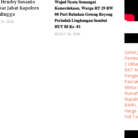
 Hendry Susanto
𝐖𝐮𝐣𝐮𝐝 𝐍𝐲𝐚𝐭𝐚 𝐒𝐞𝐦𝐚𝐧𝐠𝐚𝐭
par Jabat Kapolres
𝐊𝐞𝐦𝐞𝐫𝐝𝐞𝐤𝐚𝐚𝐧, 𝐖𝐚𝐫𝐠𝐚 𝐑𝐓 𝟐𝟗 𝐑𝐖
alingga
𝟎𝟖 𝐏𝐮𝐫𝐢 𝐁𝐚𝐛𝐚𝐤𝐚𝐧 𝐆𝐨𝐭𝐨𝐧𝐠 𝐑𝐨𝐲𝐨𝐧𝐠
𝐏𝐞𝐫𝐢𝐧𝐝𝐚𝐡 𝐋𝐢𝐧𝐠𝐤𝐮𝐧𝐠𝐚𝐧 𝐒𝐚𝐦𝐛𝐮𝐭
 31, 2026
𝐇𝐔𝐓 𝐑𝐈 𝐊𝐞-𝟖𝟏 ​
JULY 26, 2026
Sulsel
Pemban
3 Milia
BKT Ro
Penge
Pasca
Minta 
Ruma
Rupiah
BMRI, 
Harga 
Full T