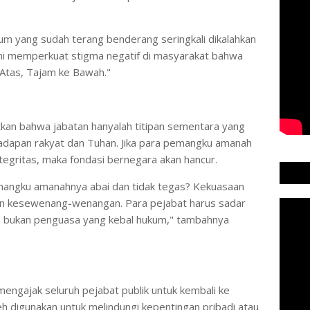
um yang sudah terang benderang seringkali dikalahkan
 ini memperkuat stigma negatif di masyarakat bahwa
 Atas, Tajam ke Bawah."
kan bahwa jabatan hanyalah titipan sementara yang
adapan rakyat dan Tuhan. Jika para pemangku amanah
ntegritas, maka fondasi bernegara akan hancur.
pemangku amanahnya abai dan tidak tegas? Kekuasaan
kan kesewenang-wenangan. Para pejabat harus sadar
, bukan penguasa yang kebal hukum," tambahnya
n mengajak seluruh pejabat publik untuk kembali ke
leh digunakan untuk melindungi kepentingan pribadi atau