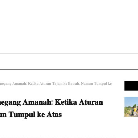
 𝐏𝐞𝐦𝐞𝐠𝐚𝐧𝐠 𝐀𝐦𝐚𝐧𝐚𝐡: 𝐊𝐞𝐭𝐢𝐤𝐚 𝐀𝐭𝐮𝐫𝐚𝐧 𝐓𝐚𝐣𝐚𝐦 𝐤𝐞 𝐁𝐚𝐰𝐚𝐡, 𝐍𝐚𝐦𝐮𝐧 𝐓𝐮𝐦𝐩𝐮𝐥 𝐤𝐞
𝐦𝐞𝐠𝐚𝐧𝐠 𝐀𝐦𝐚𝐧𝐚𝐡: 𝐊𝐞𝐭𝐢𝐤𝐚 𝐀𝐭𝐮𝐫𝐚𝐧
𝐧 𝐓𝐮𝐦𝐩𝐮𝐥 𝐤𝐞 𝐀𝐭𝐚𝐬