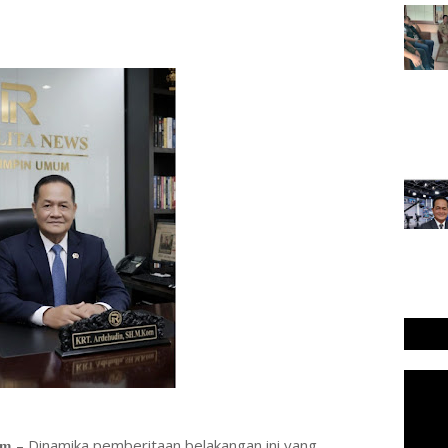
𝐧𝐞𝐰𝐬.𝐜𝐨𝐦 – Dinamika pemberitaan belakangan ini yang