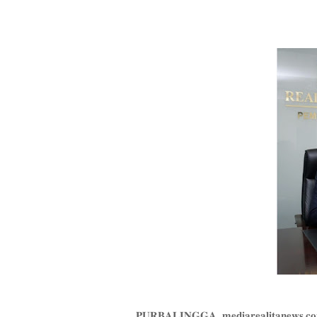
𝐏𝐔𝐑𝐁𝐀𝐋𝐈𝐍𝐆𝐆𝐀, 𝐦𝐞𝐝𝐢𝐚𝐫𝐞𝐚𝐥𝐢𝐭