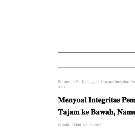
Beranda
Purbalingga
​𝐌𝐞𝐧𝐲𝐨𝐚𝐥 𝐈𝐧𝐭𝐞𝐠𝐫𝐢𝐭𝐚𝐬
𝐀𝐭𝐚𝐬
​𝐌𝐞𝐧𝐲𝐨𝐚𝐥 𝐈𝐧𝐭𝐞𝐠𝐫𝐢𝐭𝐚𝐬 𝐏
𝐓𝐚𝐣𝐚𝐦 𝐤𝐞 𝐁𝐚𝐰𝐚𝐡, 𝐍𝐚𝐦𝐮
RABU, FEBRUARI 04, 2026