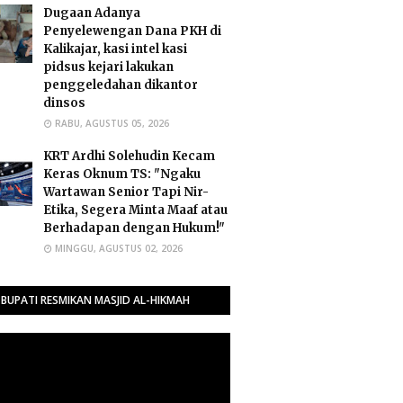
Dugaan Adanya
Penyelewengan Dana PKH di
Kalikajar, kasi intel kasi
pidsus kejari lakukan
penggeledahan dikantor
dinsos
RABU, AGUSTUS 05, 2026
​KRT Ardhi Solehudin Kecam
Keras Oknum TS: "Ngaku
Wartawan Senior Tapi Nir-
Etika, Segera Minta Maaf atau
Berhadapan dengan Hukum!"
MINGGU, AGUSTUS 02, 2026
BUPATI RESMIKAN MASJID AL-HIKMAH