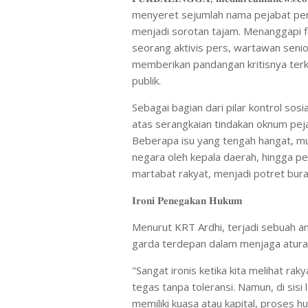
menyeret sejumlah nama pejabat penti
menjadi sorotan tajam. Menanggapi f
seorang aktivis pers, wartawan senio
memberikan pandangan kritisnya ter
publik.
Sebagai bagian dari pilar kontrol so
atas serangkaian tindakan oknum peja
Beberapa isu yang tengah hangat, mula
negara oleh kepala daerah, hingga per
martabat rakyat, menjadi potret bura
𝐈𝐫𝐨𝐧𝐢 𝐏𝐞𝐧𝐞𝐠𝐚𝐤𝐚𝐧 𝐇𝐮𝐤𝐮𝐦
Menurut KRT Ardhi, terjadi sebuah a
garda terdepan dalam menjaga aturan
"Sangat ironis ketika kita melihat ra
tegas tanpa toleransi. Namun, di sisi 
memiliki kuasa atau kapital, proses h