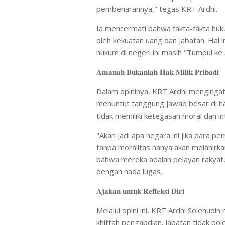
pembenarannya," tegas KRT Ardhi.
Ia mencermati bahwa fakta-fakta huk
oleh kekuatan uang dan jabatan. Hal
hukum di negeri ini masih "Tumpul ke
𝐀𝐦𝐚𝐧𝐚𝐡 𝐁𝐮𝐤𝐚𝐧𝐥𝐚𝐡 𝐇𝐚𝐤 𝐌𝐢𝐥𝐢𝐤 𝐏𝐫𝐢𝐛𝐚𝐝𝐢
Dalam opininya, KRT Ardhi mengingat
menuntut tanggung jawab besar di h
tidak memiliki ketegasan moral dan i
"Akan jadi apa negara ini jika para 
tanpa moralitas hanya akan melahir
bahwa mereka adalah pelayan rakyat
dengan nada lugas.
𝐀𝐣𝐚𝐤𝐚𝐧 𝐮𝐧𝐭𝐮𝐤 𝐑𝐞𝐟𝐥𝐞𝐤𝐬𝐢 𝐃𝐢𝐫𝐢
Melalui opini ini, KRT Ardhi Solehudi
khittah pengabdian. Jabatan tidak bo