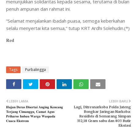
menunjukkan solidaritas kepada sesama, terutama di bulan
penuh ampunan dan rahmat ini.
“Selamat menjalankan ibadah puasa, semoga keberkahan
selalu menyertai kita semua,” tutup KRT Ardhi Solehudin.(*)
𝐑𝐞𝐝
Tags
Purbalingga
LEBIH LAMA
LEBIH BARU
​𝐇𝐮𝐣𝐚𝐧 𝐃𝐞𝐫𝐚𝐬 𝐃𝐢𝐬𝐞𝐫𝐭𝐚𝐢 𝐀𝐧𝐠𝐢𝐧𝐠 𝐊𝐞𝐧𝐜𝐚𝐧𝐠
Lagi, Ditresnarkoba Polda Jateng
𝐓𝐞𝐫𝐣𝐚𝐧𝐠 𝐂𝐢𝐦𝐚𝐧𝐠𝐠𝐮, 𝐂𝐚𝐦𝐚𝐭 𝐀𝐠𝐮𝐬
Bongkar Jaringan Narkoba:
𝐏𝐫𝐢𝐡𝐚𝐫𝐬𝐨 𝐈𝐦𝐛𝐚𝐮 𝐖𝐚𝐫𝐠𝐚 𝐖𝐚𝐬𝐩𝐚𝐝𝐚
Residivis di Semarang Simpan
𝐂𝐮𝐚𝐜𝐚 𝐄𝐤𝐬𝐭𝐫𝐞𝐦
332,18 Gram sabu dan 803 Butir
Ekstasi