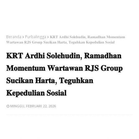
Beranda
Purbalingga
​𝐊𝐑𝐓 𝐀𝐫𝐝𝐡𝐢 𝐒𝐨𝐥𝐞𝐡𝐮𝐝𝐢𝐧, 𝐑𝐚𝐦𝐚𝐝𝐡𝐚𝐧 𝐌𝐨𝐦𝐞𝐧𝐭𝐮𝐦
𝐖𝐚𝐫𝐭𝐚𝐰𝐚𝐧 𝐑𝐉𝐒 𝐆𝐫𝐨𝐮𝐩 𝐒𝐮𝐜𝐢𝐤𝐚𝐧 𝐇𝐚𝐫𝐭𝐚, 𝐓𝐞𝐠𝐮𝐡𝐤𝐚𝐧 𝐊𝐞𝐩𝐞𝐝𝐮𝐥𝐢𝐚𝐧 𝐒𝐨𝐬𝐢𝐚𝐥
​𝐊𝐑𝐓 𝐀𝐫𝐝𝐡𝐢 𝐒𝐨𝐥𝐞𝐡𝐮𝐝𝐢𝐧, 𝐑𝐚𝐦𝐚𝐝𝐡𝐚𝐧
𝐌𝐨𝐦𝐞𝐧𝐭𝐮𝐦 𝐖𝐚𝐫𝐭𝐚𝐰𝐚𝐧 𝐑𝐉𝐒 𝐆𝐫𝐨𝐮𝐩
𝐒𝐮𝐜𝐢𝐤𝐚𝐧 𝐇𝐚𝐫𝐭𝐚, 𝐓𝐞𝐠𝐮𝐡𝐤𝐚𝐧
𝐊𝐞𝐩𝐞𝐝𝐮𝐥𝐢𝐚𝐧 𝐒𝐨𝐬𝐢𝐚𝐥
MINGGU, FEBRUARI 22, 2026