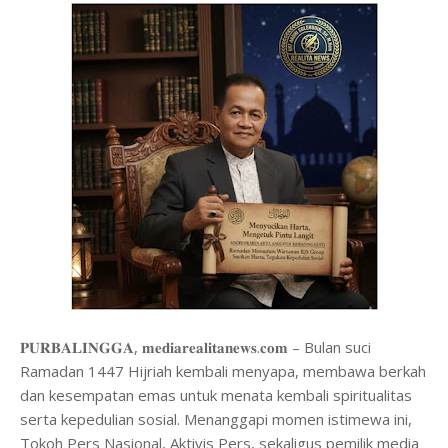
𝐏𝐔𝐑𝐁𝐀𝐋𝐈𝐍𝐆𝐆𝐀, 𝐦𝐞𝐝𝐢𝐚𝐫𝐞𝐚𝐥𝐢𝐭𝐚𝐧𝐞𝐰𝐬.𝐜𝐨𝐦 – Bulan suci
Ramadan 1447 Hijriah kembali menyapa, membawa berkah
dan kesempatan emas untuk menata kembali spiritualitas
serta kepedulian sosial. Menanggapi momen istimewa ini,
Tokoh Pers Nasional, Aktivis Pers, sekaligus pemilik media