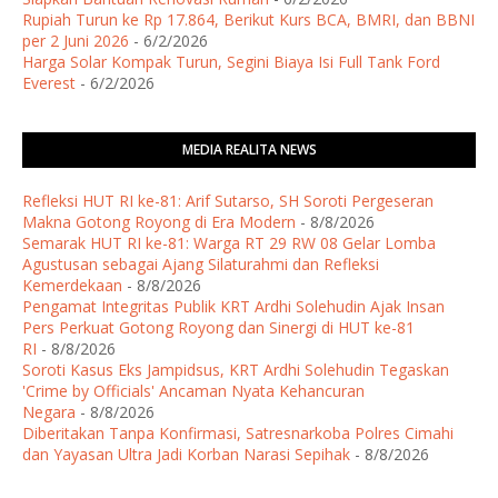
Rupiah Turun ke Rp 17.864, Berikut Kurs BCA, BMRI, dan BBNI
per 2 Juni 2026
- 6/2/2026
Harga Solar Kompak Turun, Segini Biaya Isi Full Tank Ford
Everest
- 6/2/2026
MEDIA REALITA NEWS
Refleksi HUT RI ke-81: Arif Sutarso, SH Soroti Pergeseran
Makna Gotong Royong di Era Modern
- 8/8/2026
Semarak HUT RI ke-81: Warga RT 29 RW 08 Gelar Lomba
Agustusan sebagai Ajang Silaturahmi dan Refleksi
Kemerdekaan
- 8/8/2026
Pengamat Integritas Publik KRT Ardhi Solehudin Ajak Insan
Pers Perkuat Gotong Royong dan Sinergi di HUT ke-81
RI
- 8/8/2026
Soroti Kasus Eks Jampidsus, KRT Ardhi Solehudin Tegaskan
'Crime by Officials' Ancaman Nyata Kehancuran
Negara
- 8/8/2026
Diberitakan Tanpa Konfirmasi, Satresnarkoba Polres Cimahi
dan Yayasan Ultra Jadi Korban Narasi Sepihak
- 8/8/2026