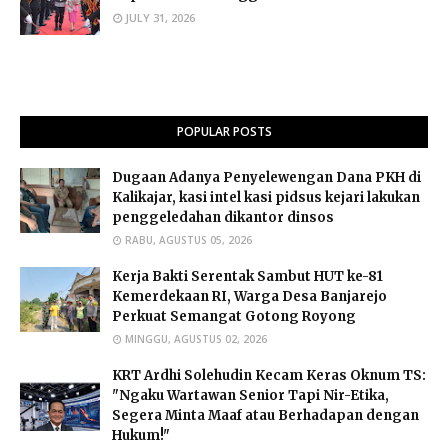
JULY 31, 2026
POPULAR POSTS
Dugaan Adanya Penyelewengan Dana PKH di
Kalikajar, kasi intel kasi pidsus kejari lakukan
penggeledahan dikantor dinsos
RABU, AGUSTUS 05, 2026
Kerja Bakti Serentak Sambut HUT ke-81
Kemerdekaan RI, Warga Desa Banjarejo
Perkuat Semangat Gotong Royong
MINGGU, AGUSTUS 02, 2026
​KRT Ardhi Solehudin Kecam Keras Oknum TS:
"Ngaku Wartawan Senior Tapi Nir-Etika,
Segera Minta Maaf atau Berhadapan dengan
Hukum!"