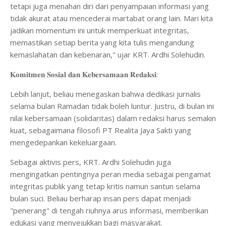
tetapi juga menahan diri dari penyampaian informasi yang
tidak akurat atau mencederai martabat orang lain. Mari kita
jadikan momentum ini untuk memperkuat integritas,
memastikan setiap berita yang kita tulis mengandung
kemaslahatan dan kebenaran," ujar KRT. Ardhi Solehudin.
𝐊𝐨𝐦𝐢𝐭𝐦𝐞𝐧 𝐒𝐨𝐬𝐢𝐚𝐥 𝐝𝐚𝐧 𝐊𝐞𝐛𝐞𝐫𝐬𝐚𝐦𝐚𝐚𝐧 𝐑𝐞𝐝𝐚𝐤𝐬𝐢:
Lebih lanjut, beliau menegaskan bahwa dedikasi jurnalis
selama bulan Ramadan tidak boleh luntur. Justru, di bulan ini
nilai kebersamaan (solidaritas) dalam redaksi harus semakin
kuat, sebagaimana filosofi PT Realita Jaya Sakti yang
mengedepankan kekeluargaan.
​Sebagai aktivis pers, KRT. Ardhi Solehudin juga
mengingatkan pentingnya peran media sebagai pengamat
integritas publik yang tetap kritis namun santun selama
bulan suci. Beliau berharap insan pers dapat menjadi
"penerang" di tengah riuhnya arus informasi, memberikan
edukasi yang menyejukkan bagi masyarakat.