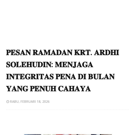
​𝐏𝐄𝐒𝐀𝐍 𝐑𝐀𝐌𝐀𝐃𝐀𝐍 𝐊𝐑𝐓. 𝐀𝐑𝐃𝐇𝐈
𝐒𝐎𝐋𝐄𝐇𝐔𝐃𝐈𝐍: 𝐌𝐄𝐍𝐉𝐀𝐆𝐀
𝐈𝐍𝐓𝐄𝐆𝐑𝐈𝐓𝐀𝐒 𝐏𝐄𝐍𝐀 𝐃𝐈 𝐁𝐔𝐋𝐀𝐍
𝐘𝐀𝐍𝐆 𝐏𝐄𝐍𝐔𝐇 𝐂𝐀𝐇𝐀𝐘𝐀
RABU, FEBRUARI 18, 2026