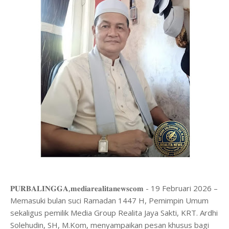
​𝐏𝐔𝐑𝐁𝐀𝐋𝐈𝐍𝐆𝐆𝐀,𝐦𝐞𝐝𝐢𝐚𝐫𝐞𝐚𝐥𝐢𝐭𝐚𝐧𝐞𝐰𝐬𝐜𝐨𝐦 - 19 Februari 2026 –
Memasuki bulan suci Ramadan 1447 H, Pemimpin Umum
sekaligus pemilik Media Group Realita Jaya Sakti, KRT. Ardhi
Solehudin, SH, M.Kom, menyampaikan pesan khusus bagi