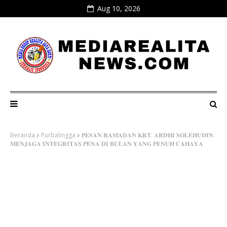
Aug 10, 2026
Beranda
Purbalingga
​𝐏𝐄𝐒𝐀𝐍 𝐑𝐀𝐌𝐀𝐃𝐀𝐍 𝐊𝐑𝐓. 𝐀𝐑𝐃𝐇𝐈 𝐒𝐎𝐋𝐄𝐇𝐔𝐃𝐈𝐍:
𝐌𝐄𝐍𝐉𝐀𝐆𝐀 𝐈𝐍𝐓𝐄𝐆𝐑𝐈𝐓𝐀𝐒 𝐏𝐄𝐍𝐀 𝐃𝐈 𝐁𝐔𝐋𝐀𝐍 𝐘𝐀𝐍𝐆 𝐏𝐄𝐍𝐔𝐇 𝐂𝐀𝐇𝐀𝐘𝐀