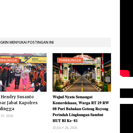
KIN MENYUKAI POSTINGAN INI
RBALINGGA
PURBALINGGA
 Hendry Susanto
𝐖𝐮𝐣𝐮𝐝 𝐍𝐲𝐚𝐭𝐚 𝐒𝐞𝐦𝐚𝐧𝐠𝐚𝐭
par Jabat Kapolres
𝐊𝐞𝐦𝐞𝐫𝐝𝐞𝐤𝐚𝐚𝐧, 𝐖𝐚𝐫𝐠𝐚 𝐑𝐓 𝟐𝟗 𝐑𝐖
alingga
𝟎𝟖 𝐏𝐮𝐫𝐢 𝐁𝐚𝐛𝐚𝐤𝐚𝐧 𝐆𝐨𝐭𝐨𝐧𝐠 𝐑𝐨𝐲𝐨𝐧𝐠
𝐏𝐞𝐫𝐢𝐧𝐝𝐚𝐡 𝐋𝐢𝐧𝐠𝐤𝐮𝐧𝐠𝐚𝐧 𝐒𝐚𝐦𝐛𝐮𝐭
 31, 2026
𝐇𝐔𝐓 𝐑𝐈 𝐊𝐞-𝟖𝟏 ​
JULY 26, 2026