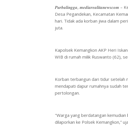
𝑷𝒖𝒓𝒃𝒂𝒍𝒊𝒏𝒈𝒈𝒂, 𝒎𝒆𝒅𝒊𝒂𝒓𝒆𝒂𝒍𝒊𝒕
Desa Pegandekan, Kecamatan Kemang
hari. Tidak ada korban jiwa dalam per
juta.
Kapolsek Kemangkon AKP Heri Iskanda
WIB di rumah milik Ruswanto (62), s
Korban terbangun dari tidur setelah
mendapati dapur rumahnya sudah ter
pertolongan.
"Warga yang berdatangan kemudian 
dilaporkan ke Polsek Kemangkon,” u