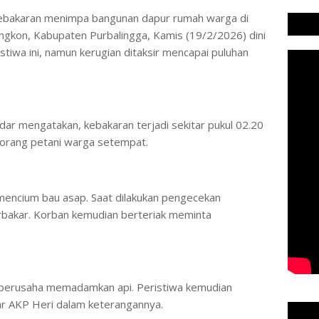
𝒏𝒆𝒘𝒔𝒄𝒐𝒎 – Kebakaran menimpa bangunan dapur rumah warga di
kon, Kabupaten Purbalingga, Kamis (19/2/2026) dini
istiwa ini, namun kerugian ditaksir mencapai puluhan
r mengatakan, kebakaran terjadi sekitar pukul 02.20
eorang petani warga setempat.
 mencium bau asap. Saat dilakukan pengecekan
bakar. Korban kemudian berteriak meminta
berusaha memadamkan api. Peristiwa kemudian
jar AKP Heri dalam keterangannya.