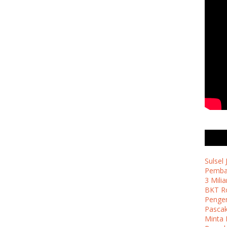
Sulsel
Pemban
3 Milia
BKT Ro
Penge
Pasca
Minta 