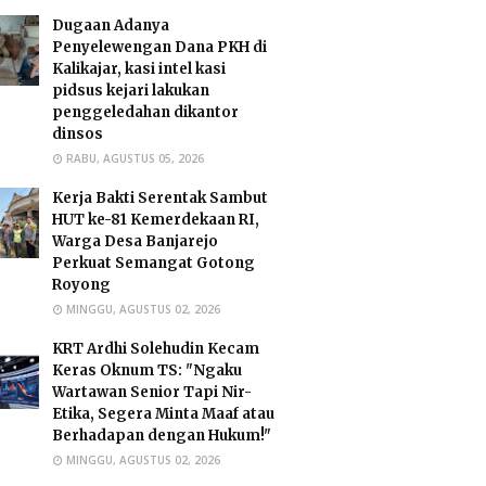
Dugaan Adanya
Penyelewengan Dana PKH di
Kalikajar, kasi intel kasi
pidsus kejari lakukan
penggeledahan dikantor
dinsos
RABU, AGUSTUS 05, 2026
Kerja Bakti Serentak Sambut
HUT ke-81 Kemerdekaan RI,
Warga Desa Banjarejo
Perkuat Semangat Gotong
Royong
MINGGU, AGUSTUS 02, 2026
​KRT Ardhi Solehudin Kecam
Keras Oknum TS: "Ngaku
Wartawan Senior Tapi Nir-
Etika, Segera Minta Maaf atau
Berhadapan dengan Hukum!"
MINGGU, AGUSTUS 02, 2026