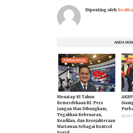
Diposting oleh
Realita
ANDA MUNG
PURBALINGGA
PU
Menatap 81 Tahun
AKBP
Kemerdekaan RI: Pers
Siani
Jangan Mau Dibungkam,
Purb
Tegakkan Kebenaran,
JULY
Keadilan, dan Kesejahteraan
Wartawan Sebagai Kontrol
Sosial