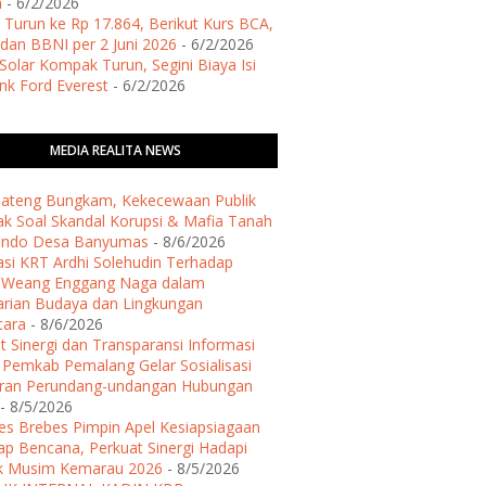
h
- 6/2/2026
 Turun ke Rp 17.864, Berikut Kurs BCA,
dan BBNI per 2 Juni 2026
- 6/2/2026
Solar Kompak Turun, Segini Biaya Isi
ank Ford Everest
- 6/2/2026
MEDIA REALITA NEWS
 Jateng Bungkam, Kekecewaan Publik
k Soal Skandal Korupsi & Mafia Tanah
ondo Desa Banyumas
- 8/6/2026
asi KRT Ardhi Solehudin Terhadap
h Weang Enggang Naga dalam
arian Budaya dan Lingkungan
tara
- 8/6/2026
t Sinergi dan Transparansi Informasi
, Pemkab Pemalang Gelar Sosialisasi
uran Perundang-undangan Hubungan
- 8/5/2026
es Brebes Pimpin Apel Kesiapsiagaan
p Bencana, Perkuat Sinergi Hadapi
k Musim Kemarau 2026
- 8/5/2026