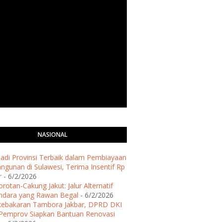
NASIONAL
 Jadi Provinsi Terbaik dalam Pembiayaan
gunan di Sulawesi, Terima Insentif Rp
r
- 6/2/2026
rotan-Cakung Jakut: Jalur Alternatif
ndara yang Rawan Begal
- 6/2/2026
kebakaran Tambora Jakbar, DPRD DKI
Pemprov Siapkan Bantuan Renovasi