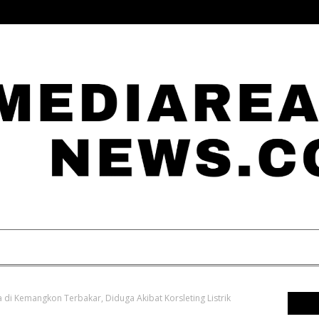
i Kemangkon Terbakar, Diduga Akibat Korsleting Listrik