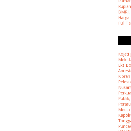
Ruma
Rupiah
BMRI, 
Harga 
Full T
Kejati
Meleda
Eks B
Apresi
Kipra
Pelest
Nusan
Perkua
Publik
Perat
Media
Kapolr
Tangga
Punca