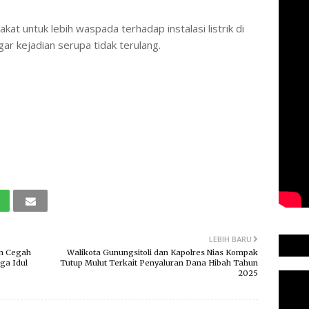
 untuk lebih waspada terhadap instalasi listrik di
gar kejadian serupa tidak terulang.
LEBIH BARU
an Cegah
Walikota Gunungsitoli dan Kapolres Nias Kompak
a Idul
Tutup Mulut Terkait Penyaluran Dana Hibah Tahun
2025