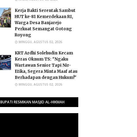
Kerja Bakti Serentak Sambut
HUT ke-81 Kemerdekaan RI,
Warga Desa Banjarejo
Perkuat Semangat Gotong
Royong
MINGGU, AGUSTUS 02, 2026
​KRT Ardhi Solehudin Kecam
Keras Oknum TS: "Ngaku
Wartawan Senior Tapi Nir-
Etika, Segera Minta Maaf atau
Berhadapan dengan Hukum!"
MINGGU, AGUSTUS 02, 2026
BUPATI RESMIKAN MASJID AL-HIKMAH