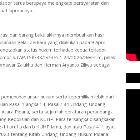
elapor terus berupaya melengkapi persyaratan dan
uat laporannya.
trasi dan barang bukti akhirnya membuahkan hasil.
ksanaan gelar perkara yang dilakukan pada 9 April
menetapkan status hukum terhadap kedua terlapor.
nomor S.TAP.TSK/38/IV/RES.1.24/2026/Reskrim, pihak
damawar Zalukhu dan Herman Aryanto Ziliwu sebagai
pemenuhan unsur hukum serta kepemilikan lebih dari
entuan Pasal 1 angka 14, Pasal 184 Undang-Undang
cara Pidana, serta sejumlah peraturan perundang-
ng Kepolisian dan KUHP. Para tersangka disangkakan
e-1 huruf a dan b KUHP lama, dan atau Pasal 411 ayat
2023 tentang Kitab Undang-Undang Hukum Pidana