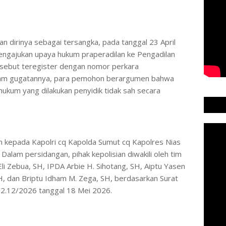
 dirinya sebagai tersangka, pada tanggal 23 April
engajukan upaya hukum praperadilan ke Pengadilan
rsebut teregister dengan nomor perkara
alam gugatannya, para pemohon berargumen bahwa
ukum yang dilakukan penyidik tidak sah secara
an kepada Kapolri cq Kapolda Sumut cq Kapolres Nias
Dalam persidangan, pihak kepolisian diwakili oleh tim
Eli Zebua, SH, IPDA Arbie H. Sihotang, SH, Aiptu Yasen
 SH, dan Briptu Idham M. Zega, SH, berdasarkan Surat
.12/2026 tanggal 18 Mei 2026.