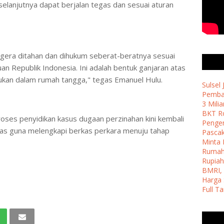
elanjutnya dapat berjalan tegas dan sesuai aturan
egera ditahan dan dihukum seberat-beratnya sesuai
n Republik Indonesia. Ini adalah bentuk ganjaran atas
ukan dalam rumah tangga," tegas Emanuel Hulu.
Sulsel
Pemban
3 Milia
BKT Ro
proses penyidikan kasus dugaan perzinahan kini kembali
Penge
Nias guna melengkapi berkas perkara menuju tahap
Pasca
Minta 
Ruma
Rupiah
BMRI, 
Harga 
Full T