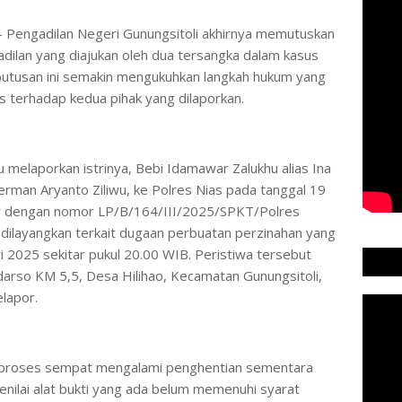
– Pengadilan Negeri Gunungsitoli akhirnya memutuskan
ilan yang diajukan oleh dua tersangka dalam kasus
putusan ini semakin mengukuhkan langkah hukum yang
as terhadap kedua pihak yang dilaporkan.
u melaporkan istrinya, Bebi Idamawar Zalukhu alias Ina
erman Aryanto Ziliwu, ke Polres Nias pada tanggal 19
er dengan nomor LP/B/164/III/2025/SPKT/Polres
dilayangkan terkait dugaan perbuatan perzinahan yang
ri 2025 sekitar pukul 20.00 WIB. Peristiwa tersebut
udarso KM 5,5, Desa Hilihao, Kecamatan Gunungsitoli,
elapor.
 proses sempat mengalami penghentian sementara
menilai alat bukti yang ada belum memenuhi syarat