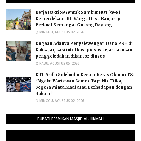
Kerja Bakti Serentak Sambut HUT ke-81
Kemerdekaan RI, Warga Desa Banjarejo
Perkuat Semangat Gotong Royong
MINGGU, AGUSTUS 02, 2026
Dugaan Adanya Penyelewengan Dana PKH di
Kalikajar, kasi intel kasi pidsus kejari lakukan
penggeledahan dikantor dinsos
RABU, AGUSTUS 05, 2026
​KRT Ardhi Solehudin Kecam Keras Oknum TS:
"Ngaku Wartawan Senior Tapi Nir-Etika,
Segera Minta Maaf atau Berhadapan dengan
Hukum!"
MINGGU, AGUSTUS 02, 2026
BUPATI RESMIKAN MASJID AL-HIKMAH