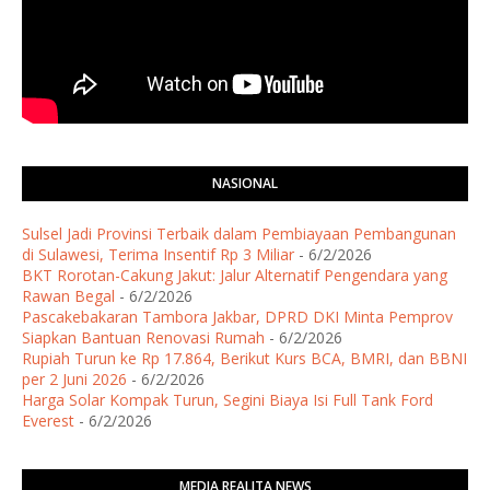
NASIONAL
Sulsel Jadi Provinsi Terbaik dalam Pembiayaan Pembangunan
di Sulawesi, Terima Insentif Rp 3 Miliar
- 6/2/2026
BKT Rorotan-Cakung Jakut: Jalur Alternatif Pengendara yang
Rawan Begal
- 6/2/2026
Pascakebakaran Tambora Jakbar, DPRD DKI Minta Pemprov
Siapkan Bantuan Renovasi Rumah
- 6/2/2026
Rupiah Turun ke Rp 17.864, Berikut Kurs BCA, BMRI, dan BBNI
per 2 Juni 2026
- 6/2/2026
Harga Solar Kompak Turun, Segini Biaya Isi Full Tank Ford
Everest
- 6/2/2026
MEDIA REALITA NEWS