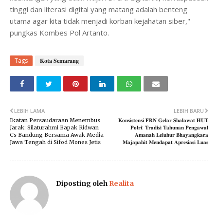
tinggi dan literasi digital yang matang adalah benteng
utama agar kita tidak menjadi korban kejahatan siber,"
pungkas Kombes Pol Artanto.
Tags
𝐊𝐨𝐭𝐚 𝐒𝐞𝐦𝐚𝐫𝐚𝐧𝐠
LEBIH LAMA
LEBIH BARU
Ikatan Persaudaraan Menembus
​𝐊𝐨𝐧𝐬𝐢𝐬𝐭𝐞𝐧𝐬𝐢 𝐅𝐑𝐍 𝐆𝐞𝐥𝐚𝐫 𝐒𝐡𝐚𝐥𝐚𝐰𝐚𝐭 𝐇𝐔𝐓
Jarak: Silaturahmi Bapak Ridwan
𝐏𝐨𝐥𝐫𝐢: 𝐓𝐫𝐚𝐝𝐢𝐬𝐢 𝐓𝐚𝐡𝐮𝐧𝐚𝐧 𝐏𝐞𝐧𝐠𝐚𝐰𝐚𝐥
Cs Bandung Bersama Awak Media
𝐀𝐦𝐚𝐧𝐚𝐡 𝐋𝐞𝐥𝐮𝐡𝐮𝐫 𝐁𝐡𝐚𝐲𝐚𝐧𝐠𝐤𝐚𝐫𝐚
Jawa Tengah di Sifod Mones Jetis
𝐌𝐚𝐣𝐚𝐩𝐚𝐡𝐢𝐭 𝐌𝐞𝐧𝐝𝐚𝐩𝐚𝐭 𝐀𝐩𝐫𝐞𝐬𝐢𝐚𝐬𝐢 𝐋𝐮𝐚𝐬
Diposting oleh
Realita