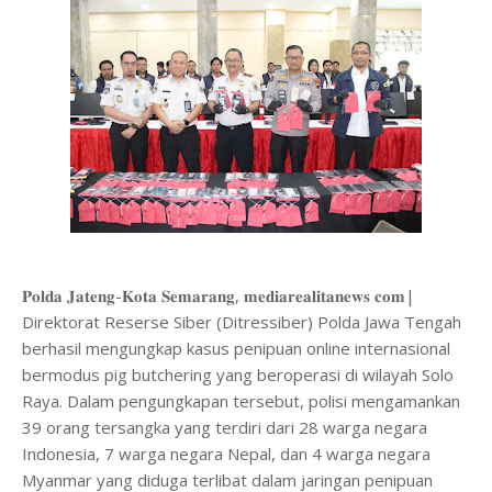
𝐏𝐨𝐥𝐝𝐚 𝐉𝐚𝐭𝐞𝐧𝐠-𝐊𝐨𝐭𝐚 𝐒𝐞𝐦𝐚𝐫𝐚𝐧𝐠, 𝐦𝐞𝐝𝐢𝐚𝐫𝐞𝐚𝐥𝐢𝐭𝐚𝐧𝐞𝐰𝐬 𝐜𝐨𝐦|
Direktorat Reserse Siber (Ditressiber) Polda Jawa Tengah
berhasil mengungkap kasus penipuan online internasional
bermodus pig butchering yang beroperasi di wilayah Solo
Raya. Dalam pengungkapan tersebut, polisi mengamankan
39 orang tersangka yang terdiri dari 28 warga negara
Indonesia, 7 warga negara Nepal, dan 4 warga negara
Myanmar yang diduga terlibat dalam jaringan penipuan