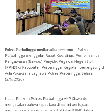
𝐏𝐨𝐥𝐫𝐞𝐬 𝐏𝐮𝐫𝐛𝐚𝐥𝐢𝐧𝐠𝐠𝐚 𝐦𝐞𝐝𝐢𝐚𝐫𝐞𝐚𝐥𝐢𝐭𝐚𝐧𝐞𝐰𝐬 𝐜𝐨𝐦 – Polres
Purbalingga menggelar Rapat Koordinasi Pembinaan dan
Pengawasan (Binwas) Penyidik Pegawai Negeri Sipil
(PPNS) di Kabupaten Purbalingga. Kegiatan berlangsung di
Aula Wicaksana Laghawa Polres Purbalingga, Selasa
(2/6/2026).
Kasat Reskrim Polres Purbalingga AKP Siswanto
mengatakan bahwa rapat koordinasi ini bertujuan
menyamakan persepsi antara Polri dan PPNS dalam