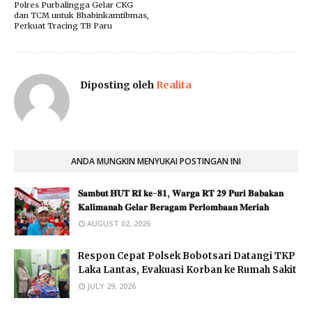
Polres Purbalingga Gelar CKG
dan TCM untuk Bhabinkamtibmas,
Perkuat Tracing TB Paru
Diposting oleh
Realita
ANDA MUNGKIN MENYUKAI POSTINGAN INI
​𝐒𝐚𝐦𝐛𝐮𝐭 𝐇𝐔𝐓 𝐑𝐈 𝐤𝐞-𝟖𝟏, 𝐖𝐚𝐫𝐠𝐚 𝐑𝐓 𝟐𝟗 𝐏𝐮𝐫𝐢 𝐁𝐚𝐛𝐚𝐤𝐚𝐧
𝐊𝐚𝐥𝐢𝐦𝐚𝐧𝐚𝐡 𝐆𝐞𝐥𝐚𝐫 𝐁𝐞𝐫𝐚𝐠𝐚𝐦 𝐏𝐞𝐫𝐥𝐨𝐦𝐛𝐚𝐚𝐧 𝐌𝐞𝐫𝐢𝐚𝐡
AUGUST 02, 2026
Respon Cepat Polsek Bobotsari Datangi TKP
Laka Lantas, Evakuasi Korban ke Rumah Sakit
JULY 29, 2026