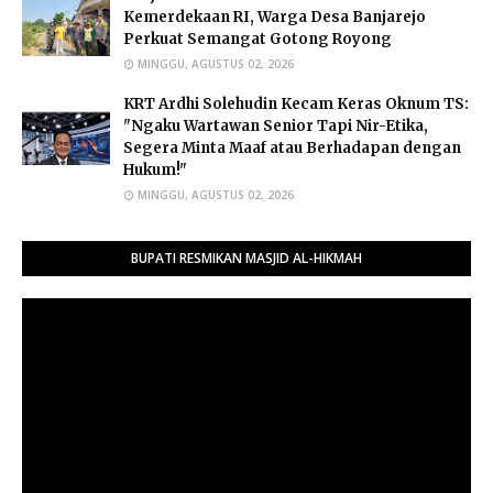
Kemerdekaan RI, Warga Desa Banjarejo
Perkuat Semangat Gotong Royong
MINGGU, AGUSTUS 02, 2026
​KRT Ardhi Solehudin Kecam Keras Oknum TS:
"Ngaku Wartawan Senior Tapi Nir-Etika,
Segera Minta Maaf atau Berhadapan dengan
Hukum!"
MINGGU, AGUSTUS 02, 2026
BUPATI RESMIKAN MASJID AL-HIKMAH