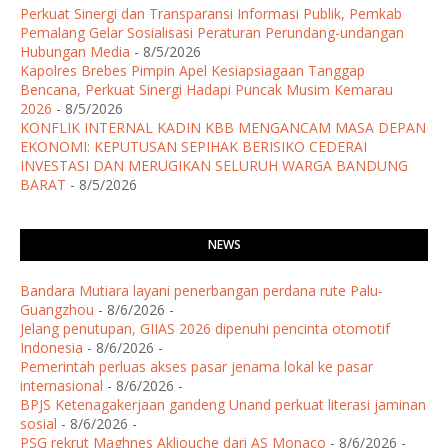
Perkuat Sinergi dan Transparansi Informasi Publik, Pemkab
Pemalang Gelar Sosialisasi Peraturan Perundang-undangan
Hubungan Media
- 8/5/2026
Kapolres Brebes Pimpin Apel Kesiapsiagaan Tanggap
Bencana, Perkuat Sinergi Hadapi Puncak Musim Kemarau
2026
- 8/5/2026
KONFLIK INTERNAL KADIN KBB MENGANCAM MASA DEPAN
EKONOMI: KEPUTUSAN SEPIHAK BERISIKO CEDERAI
INVESTASI DAN MERUGIKAN SELURUH WARGA BANDUNG
BARAT
- 8/5/2026
NEWS
Bandara Mutiara layani penerbangan perdana rute Palu-
Guangzhou
- 8/6/2026
-
Jelang penutupan, GIIAS 2026 dipenuhi pencinta otomotif
Indonesia
- 8/6/2026
-
Pemerintah perluas akses pasar jenama lokal ke pasar
internasional
- 8/6/2026
-
BPJS Ketenagakerjaan gandeng Unand perkuat literasi jaminan
sosial
- 8/6/2026
-
PSG rekrut Maghnes Akliouche dari AS Monaco
- 8/6/2026
-