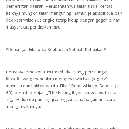
pemerintah daerah. Perusahaannya telah tiada, kertas
fisiknya mungkin telah menguning, namun jejak spiritual dan
dedikasi Wilson Lalengke tetap hidup dengan gagah di hati
masyarakat pendidikan Riau.
*Renungan Filosofis: Keabadian Sebuah Kebajikan*
Peristiwa emosional ini membuka ruang perenungan
filosofis yang mendalam mengenai warisan (legacy)
manusia dan hakikat waktu. Filsuf Romawi kuno, Seneca (4-
65), pernah berujar: _"Life is long if you know how to use
it"_, "Hidup itu panjang jika engkau tahu bagaimana cara
menggunakannya."
Masa muda Wilson Lalengke tidak menguap sia-sia; waktu