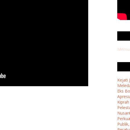
Memuat
Kejati
Meleda
Eks B
Apresi
Kipra
Pelest
Nusan
Perkua
Publik
Perat