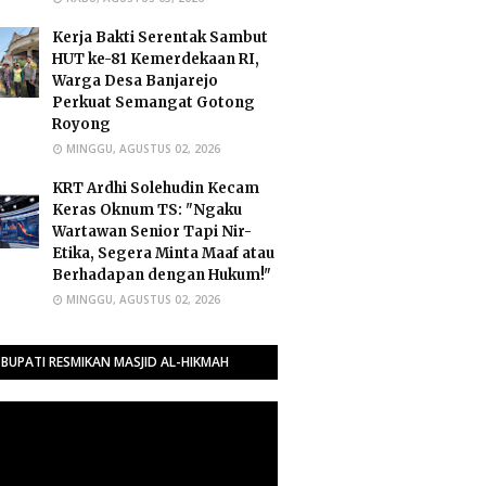
Kerja Bakti Serentak Sambut
HUT ke-81 Kemerdekaan RI,
Warga Desa Banjarejo
Perkuat Semangat Gotong
Royong
MINGGU, AGUSTUS 02, 2026
​KRT Ardhi Solehudin Kecam
Keras Oknum TS: "Ngaku
Wartawan Senior Tapi Nir-
Etika, Segera Minta Maaf atau
Berhadapan dengan Hukum!"
MINGGU, AGUSTUS 02, 2026
BUPATI RESMIKAN MASJID AL-HIKMAH