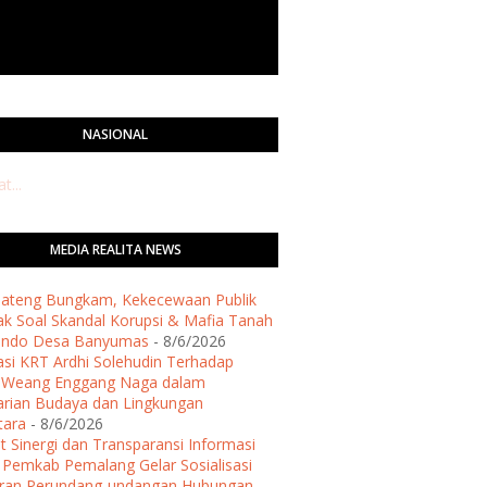
NASIONAL
...
MEDIA REALITA NEWS
 Jateng Bungkam, Kekecewaan Publik
k Soal Skandal Korupsi & Mafia Tanah
ondo Desa Banyumas
- 8/6/2026
asi KRT Ardhi Solehudin Terhadap
h Weang Enggang Naga dalam
arian Budaya dan Lingkungan
tara
- 8/6/2026
t Sinergi dan Transparansi Informasi
, Pemkab Pemalang Gelar Sosialisasi
uran Perundang-undangan Hubungan