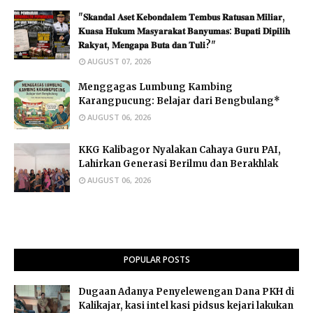
"𝐒𝐤𝐚𝐧𝐝𝐚𝐥 𝐀𝐬𝐞𝐭 𝐊𝐞𝐛𝐨𝐧𝐝𝐚𝐥𝐞𝐦 𝐓𝐞𝐦𝐛𝐮𝐬 𝐑𝐚𝐭𝐮𝐬𝐚𝐧 𝐌𝐢𝐥𝐢𝐚𝐫,
𝐊𝐮𝐚𝐬𝐚 𝐇𝐮𝐤𝐮𝐦 𝐌𝐚𝐬𝐲𝐚𝐫𝐚𝐤𝐚𝐭 𝐁𝐚𝐧𝐲𝐮𝐦𝐚𝐬: 𝐁𝐮𝐩𝐚𝐭𝐢 𝐃𝐢𝐩𝐢𝐥𝐢𝐡
𝐑𝐚𝐤𝐲𝐚𝐭, 𝐌𝐞𝐧𝐠𝐚𝐩𝐚 𝐁𝐮𝐭𝐚 𝐝𝐚𝐧 𝐓𝐮𝐥𝐢?"
AUGUST 07, 2026
Menggagas Lumbung Kambing
Karangpucung: Belajar dari Bengbulang*
AUGUST 06, 2026
KKG Kalibagor Nyalakan Cahaya Guru PAI,
Lahirkan Generasi Berilmu dan Berakhlak
AUGUST 06, 2026
POPULAR POSTS
Dugaan Adanya Penyelewengan Dana PKH di
Kalikajar, kasi intel kasi pidsus kejari lakukan