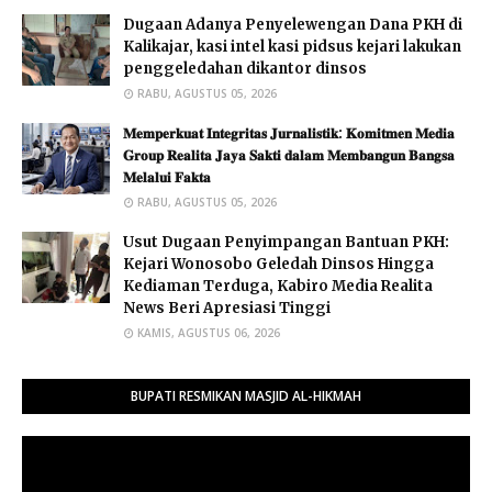
Dugaan Adanya Penyelewengan Dana PKH di
Kalikajar, kasi intel kasi pidsus kejari lakukan
penggeledahan dikantor dinsos
RABU, AGUSTUS 05, 2026
𝐌𝐞𝐦𝐩𝐞𝐫𝐤𝐮𝐚𝐭 𝐈𝐧𝐭𝐞𝐠𝐫𝐢𝐭𝐚𝐬 𝐉𝐮𝐫𝐧𝐚𝐥𝐢𝐬𝐭𝐢𝐤: 𝐊𝐨𝐦𝐢𝐭𝐦𝐞𝐧 𝐌𝐞𝐝𝐢𝐚
𝐆𝐫𝐨𝐮𝐩 𝐑𝐞𝐚𝐥𝐢𝐭𝐚 𝐉𝐚𝐲𝐚 𝐒𝐚𝐤𝐭𝐢 𝐝𝐚𝐥𝐚𝐦 𝐌𝐞𝐦𝐛𝐚𝐧𝐠𝐮𝐧 𝐁𝐚𝐧𝐠𝐬𝐚
𝐌𝐞𝐥𝐚𝐥𝐮𝐢 𝐅𝐚𝐤𝐭𝐚 ​
RABU, AGUSTUS 05, 2026
Usut Dugaan Penyimpangan Bantuan PKH:
Kejari Wonosobo Geledah Dinsos Hingga
Kediaman Terduga, Kabiro Media Realita
News Beri Apresiasi Tinggi
KAMIS, AGUSTUS 06, 2026
BUPATI RESMIKAN MASJID AL-HIKMAH