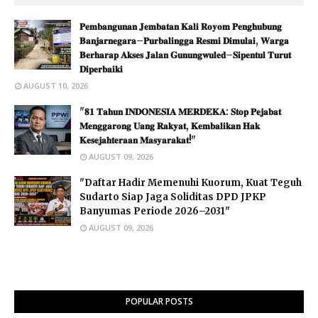
𝐏𝐞𝐦𝐛𝐚𝐧𝐠𝐮𝐧𝐚𝐧 𝐉𝐞𝐦𝐛𝐚𝐭𝐚𝐧 𝐊𝐚𝐥𝐢 𝐑𝐨𝐲𝐨𝐦 𝐏𝐞𝐧𝐠𝐡𝐮𝐛𝐮𝐧𝐠
𝐁𝐚𝐧𝐣𝐚𝐫𝐧𝐞𝐠𝐚𝐫𝐚–𝐏𝐮𝐫𝐛𝐚𝐥𝐢𝐧𝐠𝐠𝐚 𝐑𝐞𝐬𝐦𝐢 𝐃𝐢𝐦𝐮𝐥𝐚𝐢, 𝐖𝐚𝐫𝐠𝐚
𝐁𝐞𝐫𝐡𝐚𝐫𝐚𝐩 𝐀𝐤𝐬𝐞𝐬 𝐉𝐚𝐥𝐚𝐧 𝐆𝐮𝐧𝐮𝐧𝐠𝐰𝐮𝐥𝐞𝐝–𝐒𝐢𝐩𝐞𝐧𝐭𝐮𝐥 𝐓𝐮𝐫𝐮𝐭
𝐃𝐢𝐩𝐞𝐫𝐛𝐚𝐢𝐤𝐢
AUGUST 10, 2026
"𝟖𝟏 𝐓𝐚𝐡𝐮𝐧 𝐈𝐍𝐃𝐎𝐍𝐄𝐒𝐈𝐀 𝐌𝐄𝐑𝐃𝐄𝐊𝐀: 𝐒𝐭𝐨𝐩 𝐏𝐞𝐣𝐚𝐛𝐚𝐭
𝐌𝐞𝐧𝐠𝐠𝐚𝐫𝐨𝐧𝐠 𝐔𝐚𝐧𝐠 𝐑𝐚𝐤𝐲𝐚𝐭, 𝐊𝐞𝐦𝐛𝐚𝐥𝐢𝐤𝐚𝐧 𝐇𝐚𝐤
𝐊𝐞𝐬𝐞𝐣𝐚𝐡𝐭𝐞𝐫𝐚𝐚𝐧 𝐌𝐚𝐬𝐲𝐚𝐫𝐚𝐤𝐚𝐭!"
AUGUST 09, 2026
"Daftar Hadir Memenuhi Kuorum, Kuat Teguh
Sudarto Siap Jaga Soliditas DPD JPKP
Banyumas Periode 2026–2031"
AUGUST 09, 2026
POPULAR POSTS