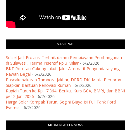
NASIONAL
Sulsel Jadi Provinsi Terbaik dalam Pembiayaan Pembangunan
di Sulawesi, Terima Insentif Rp 3 Miliar
- 6/2/2026
BKT Rorotan-Cakung Jakut: Jalur Alternatif Pengendara yang
Rawan Begal
- 6/2/2026
Pascakebakaran Tambora Jakbar, DPRD DKI Minta Pemprov
Siapkan Bantuan Renovasi Rumah
- 6/2/2026
Rupiah Turun ke Rp 17.864, Berikut Kurs BCA, BMRI, dan BBNI
per 2 Juni 2026
- 6/2/2026
Harga Solar Kompak Turun, Segini Biaya Isi Full Tank Ford
Everest
- 6/2/2026
MEDIA REALITA NEWS