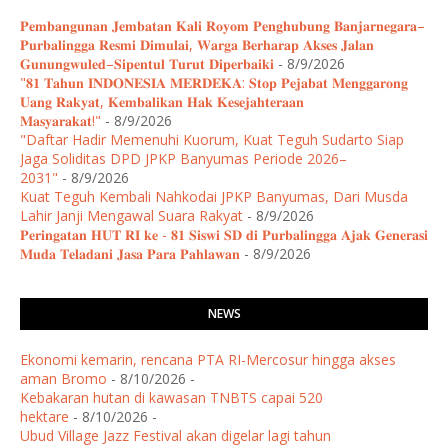
𝐏𝐞𝐦𝐛𝐚𝐧𝐠𝐮𝐧𝐚𝐧 𝐉𝐞𝐦𝐛𝐚𝐭𝐚𝐧 𝐊𝐚𝐥𝐢 𝐑𝐨𝐲𝐨𝐦 𝐏𝐞𝐧𝐠𝐡𝐮𝐛𝐮𝐧𝐠 𝐁𝐚𝐧𝐣𝐚𝐫𝐧𝐞𝐠𝐚𝐫𝐚–
𝐏𝐮𝐫𝐛𝐚𝐥𝐢𝐧𝐠𝐠𝐚 𝐑𝐞𝐬𝐦𝐢 𝐃𝐢𝐦𝐮𝐥𝐚𝐢, 𝐖𝐚𝐫𝐠𝐚 𝐁𝐞𝐫𝐡𝐚𝐫𝐚𝐩 𝐀𝐤𝐬𝐞𝐬 𝐉𝐚𝐥𝐚𝐧
𝐆𝐮𝐧𝐮𝐧𝐠𝐰𝐮𝐥𝐞𝐝–𝐒𝐢𝐩𝐞𝐧𝐭𝐮𝐥 𝐓𝐮𝐫𝐮𝐭 𝐃𝐢𝐩𝐞𝐫𝐛𝐚𝐢𝐤𝐢
- 8/9/2026
"𝟖𝟏 𝐓𝐚𝐡𝐮𝐧 𝐈𝐍𝐃𝐎𝐍𝐄𝐒𝐈𝐀 𝐌𝐄𝐑𝐃𝐄𝐊𝐀: 𝐒𝐭𝐨𝐩 𝐏𝐞𝐣𝐚𝐛𝐚𝐭 𝐌𝐞𝐧𝐠𝐠𝐚𝐫𝐨𝐧𝐠
𝐔𝐚𝐧𝐠 𝐑𝐚𝐤𝐲𝐚𝐭, 𝐊𝐞𝐦𝐛𝐚𝐥𝐢𝐤𝐚𝐧 𝐇𝐚𝐤 𝐊𝐞𝐬𝐞𝐣𝐚𝐡𝐭𝐞𝐫𝐚𝐚𝐧
𝐌𝐚𝐬𝐲𝐚𝐫𝐚𝐤𝐚𝐭!"
- 8/9/2026
"Daftar Hadir Memenuhi Kuorum, Kuat Teguh Sudarto Siap
Jaga Soliditas DPD JPKP Banyumas Periode 2026–
2031"
- 8/9/2026
Kuat Teguh Kembali Nahkodai JPKP Banyumas, Dari Musda
Lahir Janji Mengawal Suara Rakyat
- 8/9/2026
𝐏𝐞𝐫𝐢𝐧𝐠𝐚𝐭𝐚𝐧 𝐇𝐔𝐓 𝐑𝐈 𝐤𝐞 - 𝟖𝟏 𝐒𝐢𝐬𝐰𝐢 𝐒𝐃 𝐝𝐢 𝐏𝐮𝐫𝐛𝐚𝐥𝐢𝐧𝐠𝐠𝐚 𝐀𝐣𝐚𝐤 𝐆𝐞𝐧𝐞𝐫𝐚𝐬𝐢
𝐌𝐮𝐝𝐚 𝐓𝐞𝐥𝐚𝐝𝐚𝐧𝐢 𝐉𝐚𝐬𝐚 𝐏𝐚𝐫𝐚 𝐏𝐚𝐡𝐥𝐚𝐰𝐚𝐧
- 8/9/2026
NEWS
Ekonomi kemarin, rencana PTA RI-Mercosur hingga akses
aman Bromo
- 8/10/2026
-
Kebakaran hutan di kawasan TNBTS capai 520
hektare
- 8/10/2026
-
Ubud Village Jazz Festival akan digelar lagi tahun