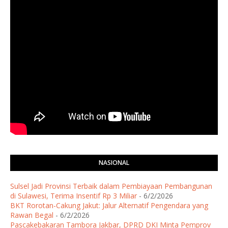
NASIONAL
Sulsel Jadi Provinsi Terbaik dalam Pembiayaan Pembangunan
di Sulawesi, Terima Insentif Rp 3 Miliar
- 6/2/2026
BKT Rorotan-Cakung Jakut: Jalur Alternatif Pengendara yang
Rawan Begal
- 6/2/2026
Pascakebakaran Tambora Jakbar, DPRD DKI Minta Pemprov