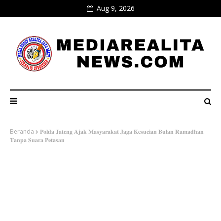
Aug 9, 2026
Beranda
𝐏𝐨𝐥𝐝𝐚 𝐉𝐚𝐭𝐞𝐧𝐠 𝐀𝐣𝐚𝐤 𝐌𝐚𝐬𝐲𝐚𝐫𝐚𝐤𝐚𝐭 𝐉𝐚𝐠𝐚 𝐊𝐞𝐬𝐮𝐜𝐢𝐚𝐧 𝐁𝐮𝐥𝐚𝐧 𝐑𝐚𝐦𝐚𝐝𝐡𝐚𝐧
𝐓𝐚𝐧𝐩𝐚 𝐒𝐮𝐚𝐫𝐚 𝐏𝐞𝐭𝐚𝐬𝐚𝐧