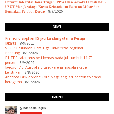
𝐃𝐚𝐫𝐮𝐫𝐚𝐭 𝐈𝐧𝐭𝐞𝐠𝐫𝐢𝐭𝐚𝐬 𝐉𝐚𝐰𝐚 𝐓𝐞𝐧𝐠𝐚𝐡: 𝐏𝐏𝐖𝐈 𝐝𝐚𝐧 𝐀𝐝𝐯𝐨𝐤𝐚𝐭 𝐃𝐞𝐬𝐚𝐤 𝐊𝐏𝐊
𝐔𝐒𝐔𝐓 𝐌𝐚𝐧𝐠𝐤𝐫𝐚𝐤𝐧𝐲𝐚 𝐊𝐚𝐬𝐮𝐬 𝐊𝐞𝐛𝐨𝐧𝐝𝐚𝐥𝐞𝐦 𝐑𝐚𝐭𝐮𝐬𝐚𝐧 𝐌𝐢𝐥𝐢𝐚𝐫 𝐝𝐚𝐧
𝐁𝐞𝐫𝐬𝐢𝐡𝐤𝐚𝐧 𝐏𝐞𝐣𝐚𝐛𝐚𝐭 𝐊𝐨𝐫𝐮𝐩
- 8/9/2026
NEWS
Pramono siapkan JIS jadi kandang utama Persija
Jakarta
- 8/9/2026
-
STKIP Pasundan juara Liga Universitas regional
Bandung
- 8/9/2026
-
PT TPS catat arus peti kemas pada Juli tumbuh 11,79
persen
- 8/9/2026
-
Jaecoo J7 di Australia ditarik karena masalah kabel
kelistrikan
- 8/9/2026
-
Anggota DPR dorong Kota Magelang jadi contoh toleransi
beragama
- 8/9/2026
-
CHANNEL