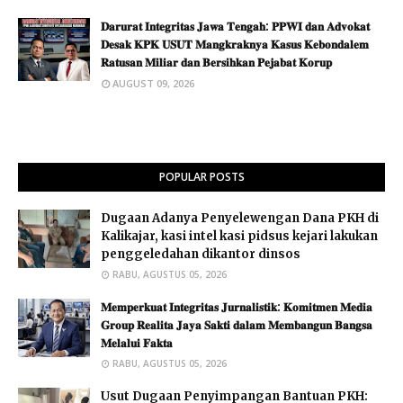
𝐃𝐚𝐫𝐮𝐫𝐚𝐭 𝐈𝐧𝐭𝐞𝐠𝐫𝐢𝐭𝐚𝐬 𝐉𝐚𝐰𝐚 𝐓𝐞𝐧𝐠𝐚𝐡: 𝐏𝐏𝐖𝐈 𝐝𝐚𝐧 𝐀𝐝𝐯𝐨𝐤𝐚𝐭
𝐃𝐞𝐬𝐚𝐤 𝐊𝐏𝐊 𝐔𝐒𝐔𝐓 𝐌𝐚𝐧𝐠𝐤𝐫𝐚𝐤𝐧𝐲𝐚 𝐊𝐚𝐬𝐮𝐬 𝐊𝐞𝐛𝐨𝐧𝐝𝐚𝐥𝐞𝐦
𝐑𝐚𝐭𝐮𝐬𝐚𝐧 𝐌𝐢𝐥𝐢𝐚𝐫 𝐝𝐚𝐧 𝐁𝐞𝐫𝐬𝐢𝐡𝐤𝐚𝐧 𝐏𝐞𝐣𝐚𝐛𝐚𝐭 𝐊𝐨𝐫𝐮𝐩
AUGUST 09, 2026
POPULAR POSTS
Dugaan Adanya Penyelewengan Dana PKH di
Kalikajar, kasi intel kasi pidsus kejari lakukan
penggeledahan dikantor dinsos
RABU, AGUSTUS 05, 2026
𝐌𝐞𝐦𝐩𝐞𝐫𝐤𝐮𝐚𝐭 𝐈𝐧𝐭𝐞𝐠𝐫𝐢𝐭𝐚𝐬 𝐉𝐮𝐫𝐧𝐚𝐥𝐢𝐬𝐭𝐢𝐤: 𝐊𝐨𝐦𝐢𝐭𝐦𝐞𝐧 𝐌𝐞𝐝𝐢𝐚
𝐆𝐫𝐨𝐮𝐩 𝐑𝐞𝐚𝐥𝐢𝐭𝐚 𝐉𝐚𝐲𝐚 𝐒𝐚𝐤𝐭𝐢 𝐝𝐚𝐥𝐚𝐦 𝐌𝐞𝐦𝐛𝐚𝐧𝐠𝐮𝐧 𝐁𝐚𝐧𝐠𝐬𝐚
𝐌𝐞𝐥𝐚𝐥𝐮𝐢 𝐅𝐚𝐤𝐭𝐚 ​
RABU, AGUSTUS 05, 2026
Usut Dugaan Penyimpangan Bantuan PKH: