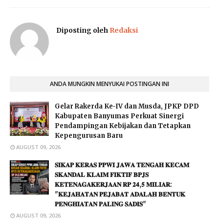
Diposting oleh
Redaksi
ANDA MUNGKIN MENYUKAI POSTINGAN INI
Gelar Rakerda Ke-IV dan Musda, JPKP DPD
Kabupaten Banyumas Perkuat Sinergi
Pendampingan Kebijakan dan Tetapkan
Kepengurusan Baru
AUGUST 09, 2026
𝐒𝐈𝐊𝐀𝐏 𝐊𝐄𝐑𝐀𝐒 𝐏𝐏𝐖𝐈 𝐉𝐀𝐖𝐀 𝐓𝐄𝐍𝐆𝐀𝐇 𝐊𝐄𝐂𝐀𝐌
𝐒𝐊𝐀𝐍𝐃𝐀𝐋 𝐊𝐋𝐀𝐈𝐌 𝐅𝐈𝐊𝐓𝐈𝐅 𝐁𝐏𝐉𝐒
𝐊𝐄𝐓𝐄𝐍𝐀𝐆𝐀𝐊𝐄𝐑𝐉𝐀𝐀𝐍 𝐑𝐏 𝟐𝟒,𝟓 𝐌𝐈𝐋𝐈𝐀𝐑:
"𝐊𝐄𝐉𝐀𝐇𝐀𝐓𝐀𝐍 𝐏𝐄𝐉𝐀𝐁𝐀𝐓 𝐀𝐃𝐀𝐋𝐀𝐇 𝐁𝐄𝐍𝐓𝐔𝐊
𝐏𝐄𝐍𝐆𝐇𝐈𝐀𝐓𝐀𝐍 𝐏𝐀𝐋𝐈𝐍𝐆 𝐒𝐀𝐃𝐈𝐒"
AUGUST 09, 2026