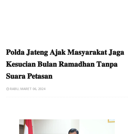
𝐏𝐨𝐥𝐝𝐚 𝐉𝐚𝐭𝐞𝐧𝐠 𝐀𝐣𝐚𝐤 𝐌𝐚𝐬𝐲𝐚𝐫𝐚𝐤𝐚𝐭 𝐉𝐚𝐠𝐚
𝐊𝐞𝐬𝐮𝐜𝐢𝐚𝐧 𝐁𝐮𝐥𝐚𝐧 𝐑𝐚𝐦𝐚𝐝𝐡𝐚𝐧 𝐓𝐚𝐧𝐩𝐚
𝐒𝐮𝐚𝐫𝐚 𝐏𝐞𝐭𝐚𝐬𝐚𝐧
RABU, MARET 06, 2024