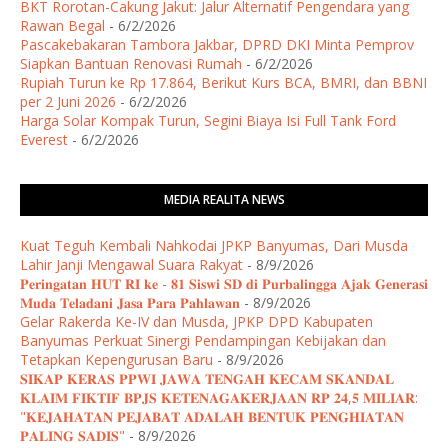
BKT Rorotan-Cakung Jakut: Jalur Alternatif Pengendara yang
Rawan Begal
- 6/2/2026
Pascakebakaran Tambora Jakbar, DPRD DKI Minta Pemprov
Siapkan Bantuan Renovasi Rumah
- 6/2/2026
Rupiah Turun ke Rp 17.864, Berikut Kurs BCA, BMRI, dan BBNI
per 2 Juni 2026
- 6/2/2026
Harga Solar Kompak Turun, Segini Biaya Isi Full Tank Ford
Everest
- 6/2/2026
MEDIA REALITA NEWS
Kuat Teguh Kembali Nahkodai JPKP Banyumas, Dari Musda
Lahir Janji Mengawal Suara Rakyat
- 8/9/2026
𝐏𝐞𝐫𝐢𝐧𝐠𝐚𝐭𝐚𝐧 𝐇𝐔𝐓 𝐑𝐈 𝐤𝐞 - 𝟖𝟏 𝐒𝐢𝐬𝐰𝐢 𝐒𝐃 𝐝𝐢 𝐏𝐮𝐫𝐛𝐚𝐥𝐢𝐧𝐠𝐠𝐚 𝐀𝐣𝐚𝐤 𝐆𝐞𝐧𝐞𝐫𝐚𝐬𝐢
𝐌𝐮𝐝𝐚 𝐓𝐞𝐥𝐚𝐝𝐚𝐧𝐢 𝐉𝐚𝐬𝐚 𝐏𝐚𝐫𝐚 𝐏𝐚𝐡𝐥𝐚𝐰𝐚𝐧
- 8/9/2026
Gelar Rakerda Ke-IV dan Musda, JPKP DPD Kabupaten
Banyumas Perkuat Sinergi Pendampingan Kebijakan dan
Tetapkan Kepengurusan Baru
- 8/9/2026
𝐒𝐈𝐊𝐀𝐏 𝐊𝐄𝐑𝐀𝐒 𝐏𝐏𝐖𝐈 𝐉𝐀𝐖𝐀 𝐓𝐄𝐍𝐆𝐀𝐇 𝐊𝐄𝐂𝐀𝐌 𝐒𝐊𝐀𝐍𝐃𝐀𝐋
𝐊𝐋𝐀𝐈𝐌 𝐅𝐈𝐊𝐓𝐈𝐅 𝐁𝐏𝐉𝐒 𝐊𝐄𝐓𝐄𝐍𝐀𝐆𝐀𝐊𝐄𝐑𝐉𝐀𝐀𝐍 𝐑𝐏 𝟐𝟒,𝟓 𝐌𝐈𝐋𝐈𝐀𝐑:
"𝐊𝐄𝐉𝐀𝐇𝐀𝐓𝐀𝐍 𝐏𝐄𝐉𝐀𝐁𝐀𝐓 𝐀𝐃𝐀𝐋𝐀𝐇 𝐁𝐄𝐍𝐓𝐔𝐊 𝐏𝐄𝐍𝐆𝐇𝐈𝐀𝐓𝐀𝐍
𝐏𝐀𝐋𝐈𝐍𝐆 𝐒𝐀𝐃𝐈𝐒"
- 8/9/2026