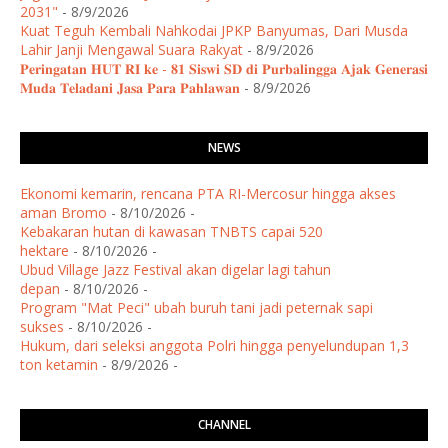
2031"
- 8/9/2026
Kuat Teguh Kembali Nahkodai JPKP Banyumas, Dari Musda
Lahir Janji Mengawal Suara Rakyat
- 8/9/2026
𝐏𝐞𝐫𝐢𝐧𝐠𝐚𝐭𝐚𝐧 𝐇𝐔𝐓 𝐑𝐈 𝐤𝐞 - 𝟖𝟏 𝐒𝐢𝐬𝐰𝐢 𝐒𝐃 𝐝𝐢 𝐏𝐮𝐫𝐛𝐚𝐥𝐢𝐧𝐠𝐠𝐚 𝐀𝐣𝐚𝐤 𝐆𝐞𝐧𝐞𝐫𝐚𝐬𝐢
𝐌𝐮𝐝𝐚 𝐓𝐞𝐥𝐚𝐝𝐚𝐧𝐢 𝐉𝐚𝐬𝐚 𝐏𝐚𝐫𝐚 𝐏𝐚𝐡𝐥𝐚𝐰𝐚𝐧
- 8/9/2026
NEWS
Ekonomi kemarin, rencana PTA RI-Mercosur hingga akses
aman Bromo
- 8/10/2026
-
Kebakaran hutan di kawasan TNBTS capai 520
hektare
- 8/10/2026
-
Ubud Village Jazz Festival akan digelar lagi tahun
depan
- 8/10/2026
-
Program "Mat Peci" ubah buruh tani jadi peternak sapi
sukses
- 8/10/2026
-
Hukum, dari seleksi anggota Polri hingga penyelundupan 1,3
ton ketamin
- 8/9/2026
-
CHANNEL