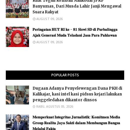
Kuat Teguh Kembali Nahkodai JPKP
Banyumas, Dari Musda Lahir Janji Mengawal
Suara Rakyat
AUGUST 09, 2026
𝐏𝐞𝐫𝐢𝐧𝐠𝐚𝐭𝐚𝐧 𝐇𝐔𝐓 𝐑𝐈 𝐤𝐞 - 𝟖𝟏 𝐒𝐢𝐬𝐰𝐢 𝐒𝐃 𝐝𝐢 𝐏𝐮𝐫𝐛𝐚𝐥𝐢𝐧𝐠𝐠𝐚
𝐀𝐣𝐚𝐤 𝐆𝐞𝐧𝐞𝐫𝐚𝐬𝐢 𝐌𝐮𝐝𝐚 𝐓𝐞𝐥𝐚𝐝𝐚𝐧𝐢 𝐉𝐚𝐬𝐚 𝐏𝐚𝐫𝐚 𝐏𝐚𝐡𝐥𝐚𝐰𝐚𝐧
AUGUST 09, 2026
POPULAR POSTS
Dugaan Adanya Penyelewengan Dana PKH di
Kalikajar, kasi intel kasi pidsus kejari lakukan
penggeledahan dikantor dinsos
RABU, AGUSTUS 05, 2026
𝐌𝐞𝐦𝐩𝐞𝐫𝐤𝐮𝐚𝐭 𝐈𝐧𝐭𝐞𝐠𝐫𝐢𝐭𝐚𝐬 𝐉𝐮𝐫𝐧𝐚𝐥𝐢𝐬𝐭𝐢𝐤: 𝐊𝐨𝐦𝐢𝐭𝐦𝐞𝐧 𝐌𝐞𝐝𝐢𝐚
𝐆𝐫𝐨𝐮𝐩 𝐑𝐞𝐚𝐥𝐢𝐭𝐚 𝐉𝐚𝐲𝐚 𝐒𝐚𝐤𝐭𝐢 𝐝𝐚𝐥𝐚𝐦 𝐌𝐞𝐦𝐛𝐚𝐧𝐠𝐮𝐧 𝐁𝐚𝐧𝐠𝐬𝐚
𝐌𝐞𝐥𝐚𝐥𝐮𝐢 𝐅𝐚𝐤𝐭𝐚 ​