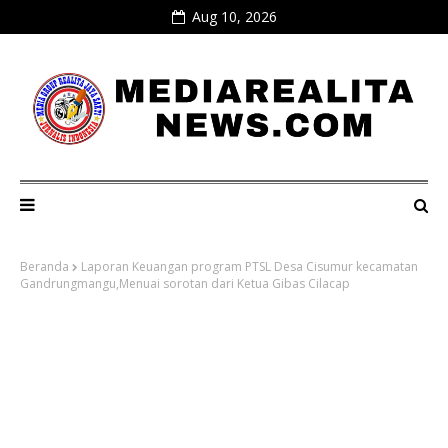
Aug 10, 2026
Beranda
Laporan Keuangan program PTSL Desa Cisumur kecamatan
Gandrungmangu,Menuai sorotan dari Ketua Gibas Cilacap