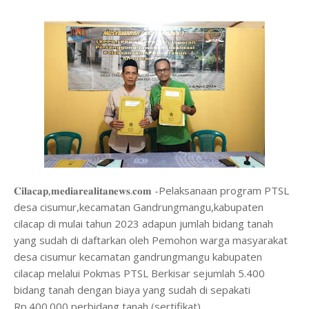
𝐂𝐢𝐥𝐚𝐜𝐚𝐩,𝐦𝐞𝐝𝐢𝐚𝐫𝐞𝐚𝐥𝐢𝐭𝐚𝐧𝐞𝐰𝐬.𝐜𝐨𝐦 -Pelaksanaan program PTSL
desa cisumur,kecamatan Gandrungmangu,kabupaten
cilacap di mulai tahun 2023 adapun jumlah bidang tanah
yang sudah di daftarkan oleh Pemohon warga masyarakat
desa cisumur kecamatan gandrungmangu kabupaten
cilacap melalui Pokmas PTSL Berkisar sejumlah 5.400
bidang tanah dengan biaya yang sudah di sepakati
Rp.400.000 perbidang tanah (sertifikat).