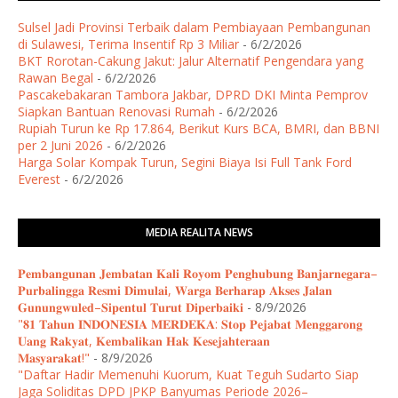
Sulsel Jadi Provinsi Terbaik dalam Pembiayaan Pembangunan
di Sulawesi, Terima Insentif Rp 3 Miliar
- 6/2/2026
BKT Rorotan-Cakung Jakut: Jalur Alternatif Pengendara yang
Rawan Begal
- 6/2/2026
Pascakebakaran Tambora Jakbar, DPRD DKI Minta Pemprov
Siapkan Bantuan Renovasi Rumah
- 6/2/2026
Rupiah Turun ke Rp 17.864, Berikut Kurs BCA, BMRI, dan BBNI
per 2 Juni 2026
- 6/2/2026
Harga Solar Kompak Turun, Segini Biaya Isi Full Tank Ford
Everest
- 6/2/2026
MEDIA REALITA NEWS
𝐏𝐞𝐦𝐛𝐚𝐧𝐠𝐮𝐧𝐚𝐧 𝐉𝐞𝐦𝐛𝐚𝐭𝐚𝐧 𝐊𝐚𝐥𝐢 𝐑𝐨𝐲𝐨𝐦 𝐏𝐞𝐧𝐠𝐡𝐮𝐛𝐮𝐧𝐠 𝐁𝐚𝐧𝐣𝐚𝐫𝐧𝐞𝐠𝐚𝐫𝐚–
𝐏𝐮𝐫𝐛𝐚𝐥𝐢𝐧𝐠𝐠𝐚 𝐑𝐞𝐬𝐦𝐢 𝐃𝐢𝐦𝐮𝐥𝐚𝐢, 𝐖𝐚𝐫𝐠𝐚 𝐁𝐞𝐫𝐡𝐚𝐫𝐚𝐩 𝐀𝐤𝐬𝐞𝐬 𝐉𝐚𝐥𝐚𝐧
𝐆𝐮𝐧𝐮𝐧𝐠𝐰𝐮𝐥𝐞𝐝–𝐒𝐢𝐩𝐞𝐧𝐭𝐮𝐥 𝐓𝐮𝐫𝐮𝐭 𝐃𝐢𝐩𝐞𝐫𝐛𝐚𝐢𝐤𝐢
- 8/9/2026
"𝟖𝟏 𝐓𝐚𝐡𝐮𝐧 𝐈𝐍𝐃𝐎𝐍𝐄𝐒𝐈𝐀 𝐌𝐄𝐑𝐃𝐄𝐊𝐀: 𝐒𝐭𝐨𝐩 𝐏𝐞𝐣𝐚𝐛𝐚𝐭 𝐌𝐞𝐧𝐠𝐠𝐚𝐫𝐨𝐧𝐠
𝐔𝐚𝐧𝐠 𝐑𝐚𝐤𝐲𝐚𝐭, 𝐊𝐞𝐦𝐛𝐚𝐥𝐢𝐤𝐚𝐧 𝐇𝐚𝐤 𝐊𝐞𝐬𝐞𝐣𝐚𝐡𝐭𝐞𝐫𝐚𝐚𝐧
𝐌𝐚𝐬𝐲𝐚𝐫𝐚𝐤𝐚𝐭!"
- 8/9/2026
"Daftar Hadir Memenuhi Kuorum, Kuat Teguh Sudarto Siap
Jaga Soliditas DPD JPKP Banyumas Periode 2026–