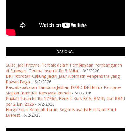
NASIONAL
Sulsel Jadi Provinsi Terbaik dalam Pembiayaan Pembangunan
di Sulawesi, Terima Insentif Rp 3 Miliar
- 6/2/2026
BKT Rorotan-Cakung Jakut: Jalur Alternatif Pengendara yang
Rawan Begal
- 6/2/2026
Pascakebakaran Tambora Jakbar, DPRD DKI Minta Pemprov
Siapkan Bantuan Renovasi Rumah
- 6/2/2026
Rupiah Turun ke Rp 17.864, Berikut Kurs BCA, BMRI, dan BBNI
per 2 Juni 2026
- 6/2/2026
Harga Solar Kompak Turun, Segini Biaya Isi Full Tank Ford
Everest
- 6/2/2026