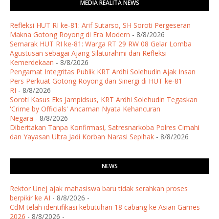
MEDIA REALITA NEWS
Refleksi HUT RI ke-81: Arif Sutarso, SH Soroti Pergeseran
Makna Gotong Royong di Era Modern
- 8/8/2026
Semarak HUT RI ke-81: Warga RT 29 RW 08 Gelar Lomba
Agustusan sebagai Ajang Silaturahmi dan Refleksi
Kemerdekaan
- 8/8/2026
Pengamat Integritas Publik KRT Ardhi Solehudin Ajak Insan
Pers Perkuat Gotong Royong dan Sinergi di HUT ke-81
RI
- 8/8/2026
Soroti Kasus Eks Jampidsus, KRT Ardhi Solehudin Tegaskan
'Crime by Officials' Ancaman Nyata Kehancuran
Negara
- 8/8/2026
Diberitakan Tanpa Konfirmasi, Satresnarkoba Polres Cimahi
dan Yayasan Ultra Jadi Korban Narasi Sepihak
- 8/8/2026
NEWS
Rektor Unej ajak mahasiswa baru tidak serahkan proses
berpikir ke AI
- 8/8/2026
-
CdM telah identifikasi kebutuhan 18 cabang ke Asian Games
2026
- 8/8/2026
-