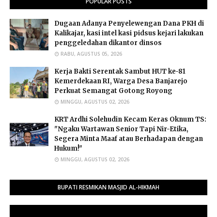
POPULAR POSTS
Dugaan Adanya Penyelewengan Dana PKH di
Kalikajar, kasi intel kasi pidsus kejari lakukan
penggeledahan dikantor dinsos
RABU, AGUSTUS 05, 2026
Kerja Bakti Serentak Sambut HUT ke-81
Kemerdekaan RI, Warga Desa Banjarejo
Perkuat Semangat Gotong Royong
MINGGU, AGUSTUS 02, 2026
​KRT Ardhi Solehudin Kecam Keras Oknum TS:
"Ngaku Wartawan Senior Tapi Nir-Etika,
Segera Minta Maaf atau Berhadapan dengan
Hukum!"
MINGGU, AGUSTUS 02, 2026
BUPATI RESMIKAN MASJID AL-HIKMAH