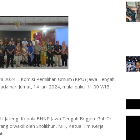
𝖜𝖘𝖈𝖔𝖒 - 14 Juni 2024 – Komisi Pemilihan Umum (KPU) Jawa Tengah
da hari Jumat, 14 Juni 2024, mulai pukul 11.00 WIB
PU Jateng. Kepala BNNP Jawa Tengah Brigjen. Pol. Dr.
yang diwakili oleh Sholikhun, MH, Ketua Tim Kerja
h.