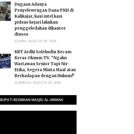
Dugaan Adanya
Penyelewengan Dana PKH di
Kalikajar, kasi intel kasi
pidsus kejari lakukan
penggeledahan dikantor
dinsos
RABU, AGUSTUS 05, 2026
​KRT Ardhi Solehudin Kecam
Keras Oknum TS: "Ngaku
Wartawan Senior Tapi Nir-
Etika, Segera Minta Maaf atau
Berhadapan dengan Hukum!"
MINGGU, AGUSTUS 02, 2026
BUPATI RESMIKAN MASJID AL-HIKMAH