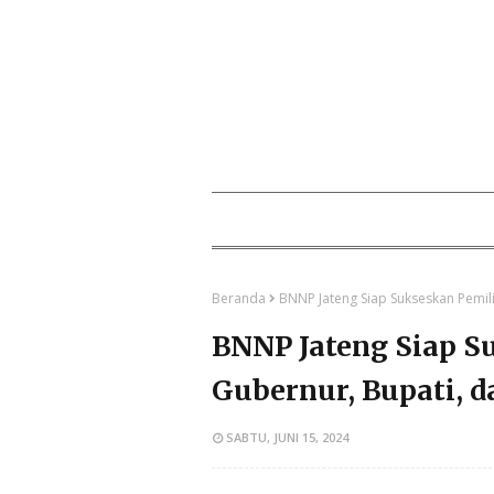
Beranda
BNNP Jateng Siap Sukseskan Pemil
BNNP Jateng Siap 
Gubernur, Bupati, 
SABTU, JUNI 15, 2024