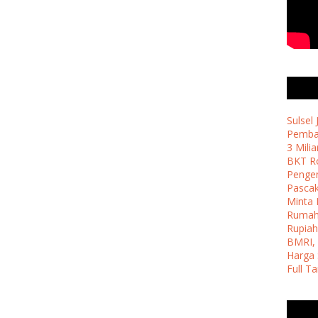
Sulsel
Pemban
3 Milia
BKT Ro
Penge
Pasca
Minta 
Ruma
Rupiah
BMRI, 
Harga 
Full T