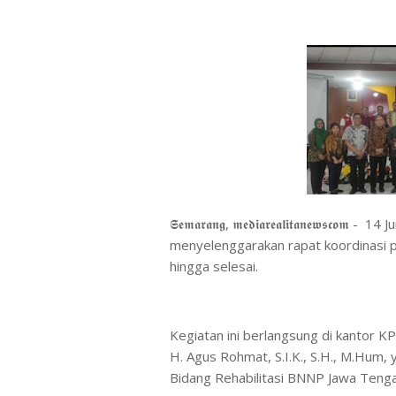
𝕾𝖊𝖒𝖆𝖗𝖆𝖓𝖌, 𝖒𝖊𝖉𝖎𝖆𝖗𝖊𝖆𝖑𝖎𝖙𝖆𝖓𝖊
menyelenggarakan rapat koordinasi pa
hingga selesai.
Kegiatan ini berlangsung di kantor K
H. Agus Rohmat, S.I.K., S.H., M.Hum, 
Bidang Rehabilitasi BNNP Jawa Tenga