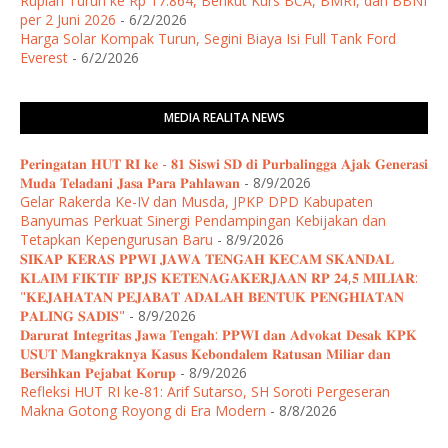
Rupiah Turun ke Rp 17.864, Berikut Kurs BCA, BMRI, dan BBNI
per 2 Juni 2026
- 6/2/2026
Harga Solar Kompak Turun, Segini Biaya Isi Full Tank Ford
Everest
- 6/2/2026
MEDIA REALITA NEWS
𝐏𝐞𝐫𝐢𝐧𝐠𝐚𝐭𝐚𝐧 𝐇𝐔𝐓 𝐑𝐈 𝐤𝐞 - 𝟖𝟏 𝐒𝐢𝐬𝐰𝐢 𝐒𝐃 𝐝𝐢 𝐏𝐮𝐫𝐛𝐚𝐥𝐢𝐧𝐠𝐠𝐚 𝐀𝐣𝐚𝐤 𝐆𝐞𝐧𝐞𝐫𝐚𝐬𝐢
𝐌𝐮𝐝𝐚 𝐓𝐞𝐥𝐚𝐝𝐚𝐧𝐢 𝐉𝐚𝐬𝐚 𝐏𝐚𝐫𝐚 𝐏𝐚𝐡𝐥𝐚𝐰𝐚𝐧
- 8/9/2026
Gelar Rakerda Ke-IV dan Musda, JPKP DPD Kabupaten
Banyumas Perkuat Sinergi Pendampingan Kebijakan dan
Tetapkan Kepengurusan Baru
- 8/9/2026
𝐒𝐈𝐊𝐀𝐏 𝐊𝐄𝐑𝐀𝐒 𝐏𝐏𝐖𝐈 𝐉𝐀𝐖𝐀 𝐓𝐄𝐍𝐆𝐀𝐇 𝐊𝐄𝐂𝐀𝐌 𝐒𝐊𝐀𝐍𝐃𝐀𝐋
𝐊𝐋𝐀𝐈𝐌 𝐅𝐈𝐊𝐓𝐈𝐅 𝐁𝐏𝐉𝐒 𝐊𝐄𝐓𝐄𝐍𝐀𝐆𝐀𝐊𝐄𝐑𝐉𝐀𝐀𝐍 𝐑𝐏 𝟐𝟒,𝟓 𝐌𝐈𝐋𝐈𝐀𝐑:
"𝐊𝐄𝐉𝐀𝐇𝐀𝐓𝐀𝐍 𝐏𝐄𝐉𝐀𝐁𝐀𝐓 𝐀𝐃𝐀𝐋𝐀𝐇 𝐁𝐄𝐍𝐓𝐔𝐊 𝐏𝐄𝐍𝐆𝐇𝐈𝐀𝐓𝐀𝐍
𝐏𝐀𝐋𝐈𝐍𝐆 𝐒𝐀𝐃𝐈𝐒"
- 8/9/2026
𝐃𝐚𝐫𝐮𝐫𝐚𝐭 𝐈𝐧𝐭𝐞𝐠𝐫𝐢𝐭𝐚𝐬 𝐉𝐚𝐰𝐚 𝐓𝐞𝐧𝐠𝐚𝐡: 𝐏𝐏𝐖𝐈 𝐝𝐚𝐧 𝐀𝐝𝐯𝐨𝐤𝐚𝐭 𝐃𝐞𝐬𝐚𝐤 𝐊𝐏𝐊
𝐔𝐒𝐔𝐓 𝐌𝐚𝐧𝐠𝐤𝐫𝐚𝐤𝐧𝐲𝐚 𝐊𝐚𝐬𝐮𝐬 𝐊𝐞𝐛𝐨𝐧𝐝𝐚𝐥𝐞𝐦 𝐑𝐚𝐭𝐮𝐬𝐚𝐧 𝐌𝐢𝐥𝐢𝐚𝐫 𝐝𝐚𝐧
𝐁𝐞𝐫𝐬𝐢𝐡𝐤𝐚𝐧 𝐏𝐞𝐣𝐚𝐛𝐚𝐭 𝐊𝐨𝐫𝐮𝐩
- 8/9/2026
Refleksi HUT RI ke-81: Arif Sutarso, SH Soroti Pergeseran
Makna Gotong Royong di Era Modern
- 8/8/2026