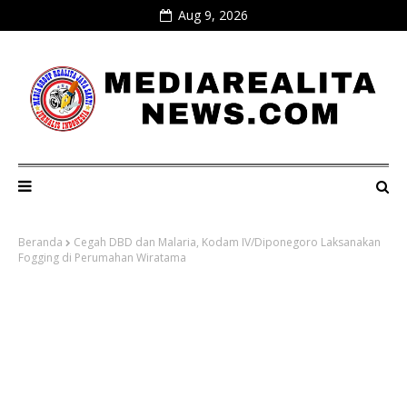
Aug 9, 2026
Beranda
Cegah DBD dan Malaria, Kodam IV/Diponegoro Laksanakan
Fogging di Perumahan Wiratama