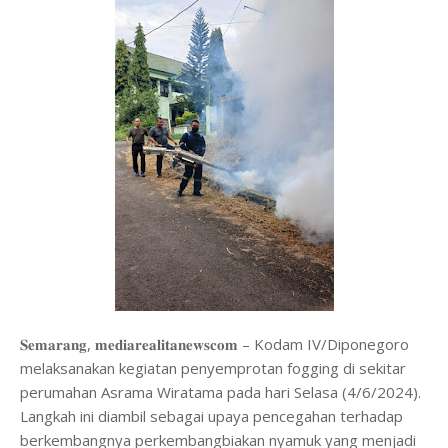
𝐒𝐞𝐦𝐚𝐫𝐚𝐧𝐠, 𝐦𝐞𝐝𝐢𝐚𝐫𝐞𝐚𝐥𝐢𝐭𝐚𝐧𝐞𝐰𝐬𝐜𝐨𝐦 – Kodam IV/Diponegoro
melaksanakan kegiatan penyemprotan fogging di sekitar
perumahan Asrama Wiratama pada hari Selasa (4/6/2024).
Langkah ini diambil sebagai upaya pencegahan terhadap
berkembangnya perkembangbiakan nyamuk yang menjadi