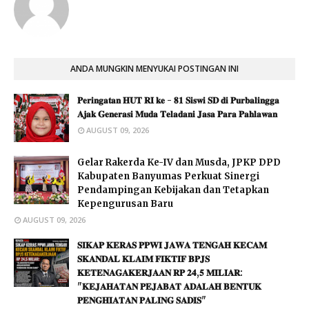
ANDA MUNGKIN MENYUKAI POSTINGAN INI
𝐏𝐞𝐫𝐢𝐧𝐠𝐚𝐭𝐚𝐧 𝐇𝐔𝐓 𝐑𝐈 𝐤𝐞 - 𝟖𝟏 𝐒𝐢𝐬𝐰𝐢 𝐒𝐃 𝐝𝐢 𝐏𝐮𝐫𝐛𝐚𝐥𝐢𝐧𝐠𝐠𝐚
𝐀𝐣𝐚𝐤 𝐆𝐞𝐧𝐞𝐫𝐚𝐬𝐢 𝐌𝐮𝐝𝐚 𝐓𝐞𝐥𝐚𝐝𝐚𝐧𝐢 𝐉𝐚𝐬𝐚 𝐏𝐚𝐫𝐚 𝐏𝐚𝐡𝐥𝐚𝐰𝐚𝐧
AUGUST 09, 2026
Gelar Rakerda Ke-IV dan Musda, JPKP DPD
Kabupaten Banyumas Perkuat Sinergi
Pendampingan Kebijakan dan Tetapkan
Kepengurusan Baru
AUGUST 09, 2026
𝐒𝐈𝐊𝐀𝐏 𝐊𝐄𝐑𝐀𝐒 𝐏𝐏𝐖𝐈 𝐉𝐀𝐖𝐀 𝐓𝐄𝐍𝐆𝐀𝐇 𝐊𝐄𝐂𝐀𝐌
𝐒𝐊𝐀𝐍𝐃𝐀𝐋 𝐊𝐋𝐀𝐈𝐌 𝐅𝐈𝐊𝐓𝐈𝐅 𝐁𝐏𝐉𝐒
𝐊𝐄𝐓𝐄𝐍𝐀𝐆𝐀𝐊𝐄𝐑𝐉𝐀𝐀𝐍 𝐑𝐏 𝟐𝟒,𝟓 𝐌𝐈𝐋𝐈𝐀𝐑:
"𝐊𝐄𝐉𝐀𝐇𝐀𝐓𝐀𝐍 𝐏𝐄𝐉𝐀𝐁𝐀𝐓 𝐀𝐃𝐀𝐋𝐀𝐇 𝐁𝐄𝐍𝐓𝐔𝐊
𝐏𝐄𝐍𝐆𝐇𝐈𝐀𝐓𝐀𝐍 𝐏𝐀𝐋𝐈𝐍𝐆 𝐒𝐀𝐃𝐈𝐒"