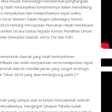
tjen Bina Keuda Kemendagri memberikan penghargaan
ng telah menunjukkan komitmennya dalam mendukung
rta menyalurkan dan melaporkannya tepat waktu
gan Surat Menteri Dalam Negeri (Mendagri) Nomor
i 2024 tentang Percepatan Pencairan Hibah Pendanaan
iberikan secara tuntas kepada Komisi Pemilihan Umum
lu (Bawaslu) Daerah, serta TNI dan Polri.
pemerintah daerah yang telah berkomitmen
ilkada dan telah menyalurkan serta melaporkan tepat
erintah daerah memiliki peran yang sangat strategis
k Tahun 2024 yang akan berlangsung pada 27
rah yang sampai saat ini belum menyalurkan seluruh
elesaikannya, mengingat tahapan Pilkada sudah
tah daerah yang belum 100 persen menyalurkan hibah