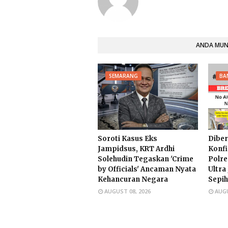
ANDA MUNG
SEMARANG
BA
Soroti Kasus Eks
Diber
Jampidsus, KRT Ardhi
Konfi
Solehudin Tegaskan 'Crime
Polre
by Officials' Ancaman Nyata
Ultra
Kehancuran Negara
Sepih
AUGUST 08, 2026
AUGU