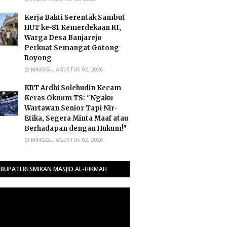
Kerja Bakti Serentak Sambut
HUT ke-81 Kemerdekaan RI,
Warga Desa Banjarejo
Perkuat Semangat Gotong
Royong
MINGGU, AGUSTUS 02, 2026
​KRT Ardhi Solehudin Kecam
Keras Oknum TS: "Ngaku
Wartawan Senior Tapi Nir-
Etika, Segera Minta Maaf atau
Berhadapan dengan Hukum!"
MINGGU, AGUSTUS 02, 2026
BUPATI RESMIKAN MASJID AL-HIKMAH