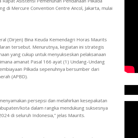
a Rapat Asistensi Pemenuhan Pendanaan Pilkada
g di Mercure Convention Centre Ancol, Jakarta, mulai
deral (Dirjen) Bina Keuda Kemendagri Horas Maurits
ran tersebut. Menurutnya, kegiatan ini strategis
naan yang cukup untuk menyukseskan pelaksanaan
gaimana amanat Pasal 166 ayat (1) Undang-Undang
mbiayaan Pilkada sepenuhnya bersumber dari
erah (APBD).
pat menyamakan persepsi dan melahirkan kesepakatan
kabupaten/kota dalam rangka mendukung suksesnya
24 di seluruh Indonesia,” jelas Maurits.