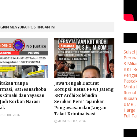
KIN MENYUKAI POSTINGAN INI
NDUNG
𝐒𝐞𝐦𝐚𝐫𝐚𝐧𝐠
Sulsel
Pemban
3 Milia
BKT Ro
Penge
Pasca
itakan Tanpa
​Jawa Tengah Darurat
Minta 
rmasi, Satresnarkoba
Korupsi: Ketua PPWI Jateng
Ruma
s Cimahi dan Yayasan
KRT Ardhi Solehudin
Rupiah
 Jadi Korban Narasi
Serukan Pers Tajamkan
BMRI, 
ak
Pengawasan dan Jangan
Harga 
Takut Kriminalisasi
ST 08, 2026
Full T
AUGUST 07, 2026