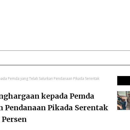
ada Pemda yang Telah Salurkan Pendanaan Pikada Serentak
enghargaan kepada Pemda
n Pendanaan Pikada Serentak
 Persen