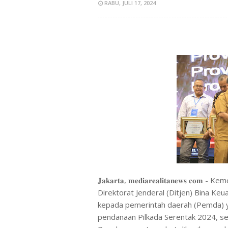
RABU, JULI 17, 2024
𝐉𝐚𝐤𝐚𝐫𝐭𝐚, 𝐦𝐞𝐝𝐢𝐚𝐫𝐞𝐚𝐥𝐢𝐭𝐚𝐧𝐞𝐰
Direktorat Jenderal (Ditjen) Bina 
kepada pemerintah daerah (Pemda) 
pendanaan Pilkada Serentak 2024, s