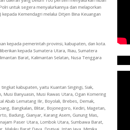
Polri untuk segera menyalurkannya dan melaporkan
) kepada Kemendagri melalui Ditjen Bina Keuangan
an kepada pemerintah provinsi, kabupaten, dan kota.
 diberikan kepada Sumatera Utara, Riau, Sumatera
alimantan Barat, Kalimantan Selatan, Nusa Tenggara
ingkat kabupaten, yaitu Kuantan Singingi, Siak,
im, Musi Banyuasin, Musi Rawas Utara, Ogan Komering
l Abab Lematang Ilir, Boyolali, Brebes, Demak,
ang, Bangkalan, Blitar, Bojonegoro, Kediri, Magetan,
erto, Badung, Gianyar, Karang Asem, Gunung Mas,
enajam Paser Utara, Lombok Utara, Sumbawa Barat,
, Maluku Barat Daya, Dogiyai, Intan Jaya, Mimika,