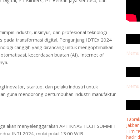
 Digital, PT Klickers, PT Berkah Jaya Sentosa, dan
impin industri, insinyur, dan profesional teknologi
s pada transformasi digital. Pengunjung IDTEx 2024
nologi canggih yang dirancang untuk mengoptimalkan
Memuat
tomatisasi, kecerdasan buatan (AI), Internet of
nnya.
Memuat
i inovator, startup, dan pelaku industri untuk
uan guna mendorong pertumbuhan industri manufaktur
Tabrak
Jakbar
S juga akan menyelenggarakan APTIKNAS TECH SUMMIT
Film "
edua INTI 2024, mulai pukul 13:00 WIB.
hadir 