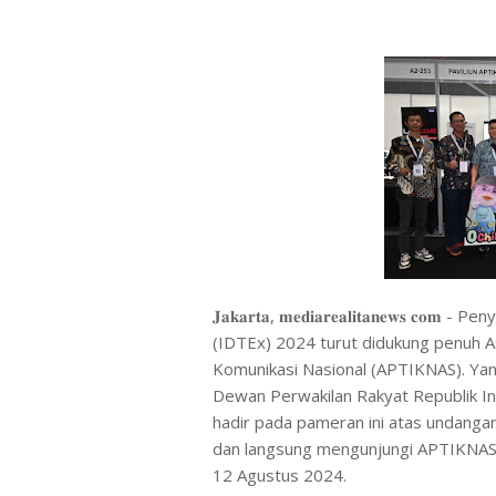
𝐉𝐚𝐤𝐚𝐫𝐭𝐚, 𝐦𝐞𝐝𝐢𝐚𝐫𝐞𝐚𝐥𝐢𝐭𝐚𝐧𝐞𝐰
(IDTEx) 2024 turut didukung penuh A
Komunikasi Nasional (APTIKNAS). Ya
Dewan Perwakilan Rakyat Republik Ind
hadir pada pameran ini atas undang
dan langsung mengunjungi APTIKNAS P
12 Agustus 2024.