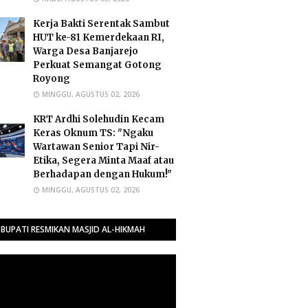
Kerja Bakti Serentak Sambut
HUT ke-81 Kemerdekaan RI,
Warga Desa Banjarejo
Perkuat Semangat Gotong
Royong
MINGGU, AGUSTUS 02, 2026
​KRT Ardhi Solehudin Kecam
Keras Oknum TS: "Ngaku
Wartawan Senior Tapi Nir-
Etika, Segera Minta Maaf atau
Berhadapan dengan Hukum!"
MINGGU, AGUSTUS 02, 2026
BUPATI RESMIKAN MASJID AL-HIKMAH