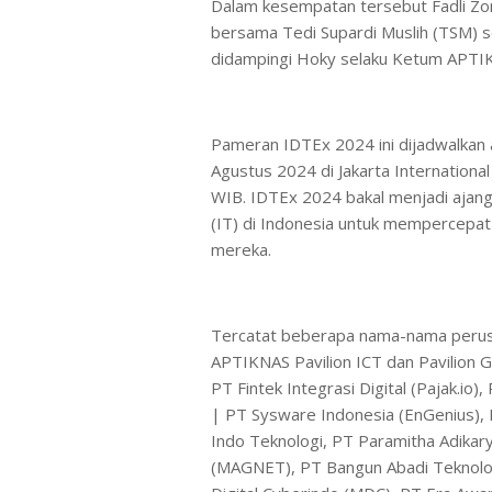
Dalam kesempatan tersebut Fadli Zo
bersama Tedi Supardi Muslih (TSM) s
didampingi Hoky selaku Ketum APTI
Pameran IDTEx 2024 ini dijadwalkan 
Agustus 2024 di Jakarta Internationa
WIB. IDTEx 2024 bakal menjadi ajang 
(IT) di Indonesia untuk mempercepat 
mereka.
Tercatat beberapa nama-nama perus
APTIKNAS Pavilion ICT dan Pavilion Ga
PT Fintek Integrasi Digital (Pajak.io
| PT Sysware Indonesia (EnGenius)
Indo Teknologi, PT Paramitha Adikary
(MAGNET), PT Bangun Abadi Teknolog