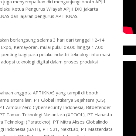
n juga menyempatkan diri mengunjungi booth APJII
elaku Ketua Pengurus Wilayah APJII DKI Jakarta
KNAS dan jajaran pengurus APTIKNAS.
akan berlangsung selama 3 hari dari tanggal 12-14
l Expo, Kemayoran, mulai pukul 09.00 hingga 17.00
penting bagi para pelaku industri teknologi informasi
adopsi teknologi digital dalam proses produksi
ahaan anggota APTIKNAS yang tampil di booth
me antara lain; PT Global Intikarya Sejahtera (GiS),
), PT ArmourZero Cybersecurity Indonesia, Bitdefender
, PT Taman Teknologi Nusantara (XTOOL), PT Hanasta
a Teknologi (Paratekno), PT Mitra Akses Globalindo
i Indonesia (BATI), PT 521, NextLab, PT Masterdata