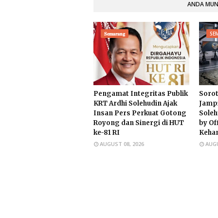
ANDA MUNG
𝐒𝐞𝐦𝐚𝐫𝐚𝐧𝐠
SE
Pengamat Integritas Publik
Sorot
KRT Ardhi Solehudin Ajak
Jampi
Insan Pers Perkuat Gotong
Soleh
Royong dan Sinergi di HUT
by Of
ke-81 RI
Keha
AUGUST 08, 2026
AUGU