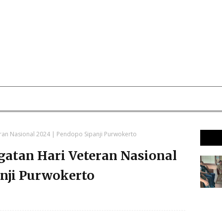
teran Nasional 2024 | Pendopo Sipanji Purwokerto
ngatan Hari Veteran Nasional
anji Purwokerto