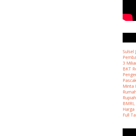
Sulsel
Pemban
3 Milia
BKT Ro
Penge
Pasca
Minta 
Ruma
Rupiah
BMRI, 
Harga 
Full T