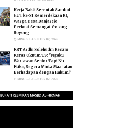
Kerja Bakti Serentak Sambut
HUT ke-81 Kemerdekaan RI,
Warga Desa Banjarejo
Perkuat Semangat Gotong
Royong
MINGGU, AGUSTUS 02, 2026
​KRT Ardhi Solehudin Kecam
Keras Oknum TS: "Ngaku
Wartawan Senior Tapi Nir-
Etika, Segera Minta Maaf atau
Berhadapan dengan Hukum!"
MINGGU, AGUSTUS 02, 2026
BUPATI RESMIKAN MASJID AL-HIKMAH