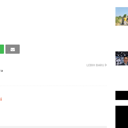
LEBIH BARU
ra
i