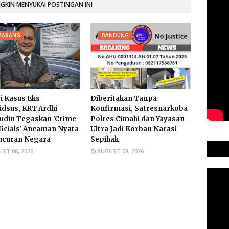
KIN MENYUKAI POSTINGAN INI
MARANG
BANDUNG
i Kasus Eks
Diberitakan Tanpa
dsus, KRT Ardhi
Konfirmasi, Satresnarkoba
udin Tegaskan 'Crime
Polres Cimahi dan Yayasan
ficials' Ancaman Nyata
Ultra Jadi Korban Narasi
ncuran Negara
Sepihak
ST 08, 2026
AUGUST 08, 2026