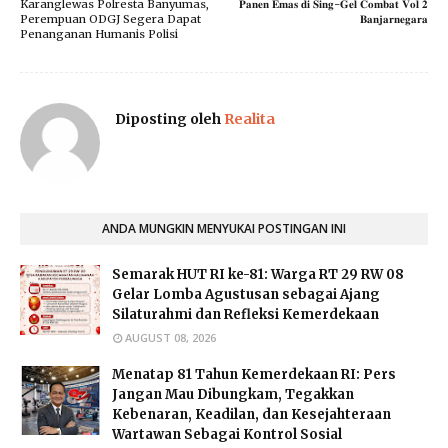
Karanglewas Polresta Banyumas,
𝐏𝐚𝐧𝐞𝐧 𝐄𝐦𝐚𝐬 𝐝𝐢 𝐒𝐢𝐧𝐠-𝐆𝐞𝐥 𝐂𝐨𝐦𝐛𝐚𝐭 𝐕𝐨𝐥 𝟐
Perempuan ODGJ Segera Dapat
𝐁𝐚𝐧𝐣𝐚𝐫𝐧𝐞𝐠𝐚𝐫𝐚
Penanganan Humanis Polisi
Diposting oleh
Realita
ANDA MUNGKIN MENYUKAI POSTINGAN INI
Semarak HUT RI ke-81: Warga RT 29 RW 08
Gelar Lomba Agustusan sebagai Ajang
Silaturahmi dan Refleksi Kemerdekaan
AUGUST 08, 2026
Menatap 81 Tahun Kemerdekaan RI: Pers
Jangan Mau Dibungkam, Tegakkan
Kebenaran, Keadilan, dan Kesejahteraan
Wartawan Sebagai Kontrol Sosial