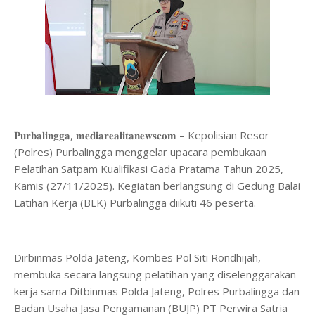
𝐏𝐮𝐫𝐛𝐚𝐥𝐢𝐧𝐠𝐠𝐚, 𝐦𝐞𝐝𝐢𝐚𝐫𝐞𝐚𝐥𝐢𝐭𝐚𝐧𝐞𝐰𝐬𝐜𝐨𝐦 – Kepolisian Resor
(Polres) Purbalingga menggelar upacara pembukaan
Pelatihan Satpam Kualifikasi Gada Pratama Tahun 2025,
Kamis (27/11/2025). Kegiatan berlangsung di Gedung Balai
Latihan Kerja (BLK) Purbalingga diikuti 46 peserta.
Dirbinmas Polda Jateng, Kombes Pol Siti Rondhijah,
membuka secara langsung pelatihan yang diselenggarakan
kerja sama Ditbinmas Polda Jateng, Polres Purbalingga dan
Badan Usaha Jasa Pengamanan (BUJP) PT Perwira Satria