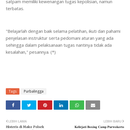
satpam memiliki kewenangan tugas kepolisian, namun
terbatas.
"Belajarlah dengan baik selama pelatihan, ikuti dan pahami
penjelasan instruktur serta pedomani aturan yang ada
sehingga dalam pelaksanaan tugas nantinya tidak ada
kesalahan," pesannya. (*)
Tags
Purbalingga
LEBIH LAMA
LEBIH BARU
Histeris di Mako Polsek
𝐊𝐞𝐥𝐢𝐫𝐣𝐚𝐭𝐢 𝐁𝐨𝐱𝐢𝐧𝐠 𝐂𝐚𝐦𝐩 𝐏𝐮𝐫𝐰𝐨𝐤𝐞𝐫𝐭𝐨