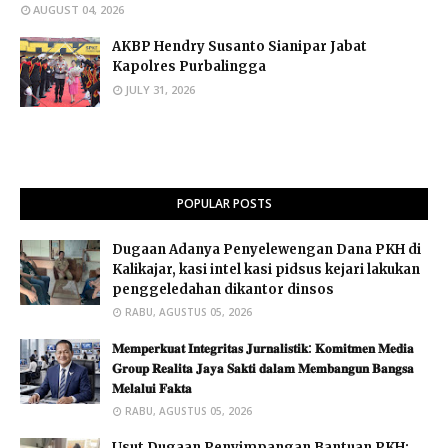
AUGUST 04, 2026
AKBP Hendry Susanto Sianipar Jabat
Kapolres Purbalingga
JULY 31, 2026
POPULAR POSTS
Dugaan Adanya Penyelewengan Dana PKH di
Kalikajar, kasi intel kasi pidsus kejari lakukan
penggeledahan dikantor dinsos
RABU, AGUSTUS 05, 2026
𝐌𝐞𝐦𝐩𝐞𝐫𝐤𝐮𝐚𝐭 𝐈𝐧𝐭𝐞𝐠𝐫𝐢𝐭𝐚𝐬 𝐉𝐮𝐫𝐧𝐚𝐥𝐢𝐬𝐭𝐢𝐤: 𝐊𝐨𝐦𝐢𝐭𝐦𝐞𝐧 𝐌𝐞𝐝𝐢𝐚
𝐆𝐫𝐨𝐮𝐩 𝐑𝐞𝐚𝐥𝐢𝐭𝐚 𝐉𝐚𝐲𝐚 𝐒𝐚𝐤𝐭𝐢 𝐝𝐚𝐥𝐚𝐦 𝐌𝐞𝐦𝐛𝐚𝐧𝐠𝐮𝐧 𝐁𝐚𝐧𝐠𝐬𝐚
𝐌𝐞𝐥𝐚𝐥𝐮𝐢 𝐅𝐚𝐤𝐭𝐚 ​
RABU, AGUSTUS 05, 2026
Usut Dugaan Penyimpangan Bantuan PKH: