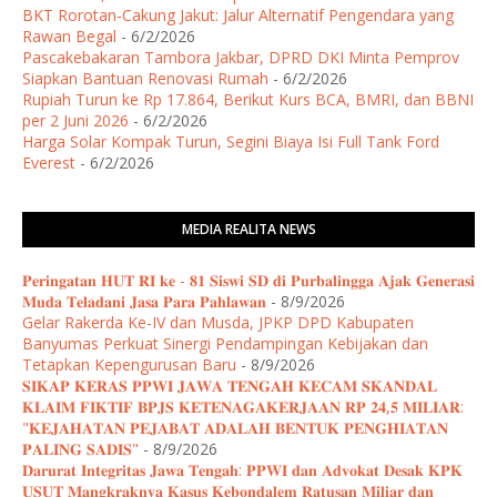
BKT Rorotan-Cakung Jakut: Jalur Alternatif Pengendara yang
Rawan Begal
- 6/2/2026
Pascakebakaran Tambora Jakbar, DPRD DKI Minta Pemprov
Siapkan Bantuan Renovasi Rumah
- 6/2/2026
Rupiah Turun ke Rp 17.864, Berikut Kurs BCA, BMRI, dan BBNI
per 2 Juni 2026
- 6/2/2026
Harga Solar Kompak Turun, Segini Biaya Isi Full Tank Ford
Everest
- 6/2/2026
MEDIA REALITA NEWS
𝐏𝐞𝐫𝐢𝐧𝐠𝐚𝐭𝐚𝐧 𝐇𝐔𝐓 𝐑𝐈 𝐤𝐞 - 𝟖𝟏 𝐒𝐢𝐬𝐰𝐢 𝐒𝐃 𝐝𝐢 𝐏𝐮𝐫𝐛𝐚𝐥𝐢𝐧𝐠𝐠𝐚 𝐀𝐣𝐚𝐤 𝐆𝐞𝐧𝐞𝐫𝐚𝐬𝐢
𝐌𝐮𝐝𝐚 𝐓𝐞𝐥𝐚𝐝𝐚𝐧𝐢 𝐉𝐚𝐬𝐚 𝐏𝐚𝐫𝐚 𝐏𝐚𝐡𝐥𝐚𝐰𝐚𝐧
- 8/9/2026
Gelar Rakerda Ke-IV dan Musda, JPKP DPD Kabupaten
Banyumas Perkuat Sinergi Pendampingan Kebijakan dan
Tetapkan Kepengurusan Baru
- 8/9/2026
𝐒𝐈𝐊𝐀𝐏 𝐊𝐄𝐑𝐀𝐒 𝐏𝐏𝐖𝐈 𝐉𝐀𝐖𝐀 𝐓𝐄𝐍𝐆𝐀𝐇 𝐊𝐄𝐂𝐀𝐌 𝐒𝐊𝐀𝐍𝐃𝐀𝐋
𝐊𝐋𝐀𝐈𝐌 𝐅𝐈𝐊𝐓𝐈𝐅 𝐁𝐏𝐉𝐒 𝐊𝐄𝐓𝐄𝐍𝐀𝐆𝐀𝐊𝐄𝐑𝐉𝐀𝐀𝐍 𝐑𝐏 𝟐𝟒,𝟓 𝐌𝐈𝐋𝐈𝐀𝐑:
"𝐊𝐄𝐉𝐀𝐇𝐀𝐓𝐀𝐍 𝐏𝐄𝐉𝐀𝐁𝐀𝐓 𝐀𝐃𝐀𝐋𝐀𝐇 𝐁𝐄𝐍𝐓𝐔𝐊 𝐏𝐄𝐍𝐆𝐇𝐈𝐀𝐓𝐀𝐍
𝐏𝐀𝐋𝐈𝐍𝐆 𝐒𝐀𝐃𝐈𝐒"
- 8/9/2026
𝐃𝐚𝐫𝐮𝐫𝐚𝐭 𝐈𝐧𝐭𝐞𝐠𝐫𝐢𝐭𝐚𝐬 𝐉𝐚𝐰𝐚 𝐓𝐞𝐧𝐠𝐚𝐡: 𝐏𝐏𝐖𝐈 𝐝𝐚𝐧 𝐀𝐝𝐯𝐨𝐤𝐚𝐭 𝐃𝐞𝐬𝐚𝐤 𝐊𝐏𝐊
𝐔𝐒𝐔𝐓 𝐌𝐚𝐧𝐠𝐤𝐫𝐚𝐤𝐧𝐲𝐚 𝐊𝐚𝐬𝐮𝐬 𝐊𝐞𝐛𝐨𝐧𝐝𝐚𝐥𝐞𝐦 𝐑𝐚𝐭𝐮𝐬𝐚𝐧 𝐌𝐢𝐥𝐢𝐚𝐫 𝐝𝐚𝐧