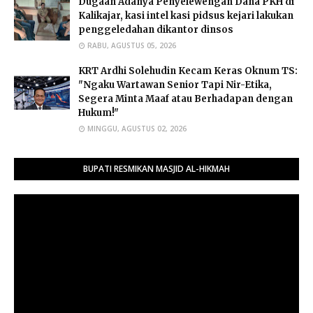
Dugaan Adanya Penyelewengan Dana PKH di
Kalikajar, kasi intel kasi pidsus kejari lakukan
penggeledahan dikantor dinsos
RABU, AGUSTUS 05, 2026
​KRT Ardhi Solehudin Kecam Keras Oknum TS:
"Ngaku Wartawan Senior Tapi Nir-Etika,
Segera Minta Maaf atau Berhadapan dengan
Hukum!"
MINGGU, AGUSTUS 02, 2026
BUPATI RESMIKAN MASJID AL-HIKMAH