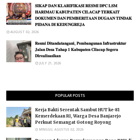
𝐒𝐈𝐊𝐀𝐏 𝐃𝐀𝐍 𝐊𝐋𝐀𝐑𝐈𝐅𝐈𝐊𝐀𝐒𝐈 𝐑𝐄𝐒𝐌𝐈 𝐃𝐏𝐂 𝐋𝐒𝐌
𝐇𝐀𝐑𝐈𝐌𝐀𝐔 𝐊𝐀𝐁𝐔𝐏𝐀𝐓𝐄𝐍 𝐂𝐈𝐋𝐀𝐂𝐀𝐏 𝐓𝐄𝐑𝐊𝐀𝐈𝐓
𝐃𝐎𝐊𝐔𝐌𝐄𝐍 𝐃𝐀𝐍 𝐏𝐄𝐌𝐁𝐄𝐑𝐈𝐓𝐀𝐀𝐍 𝐃𝐔𝐆𝐀𝐀𝐍 𝐓𝐈𝐍𝐃𝐀𝐊
𝐏𝐈𝐃𝐀𝐍𝐀 𝐃𝐈 𝐊𝐄𝐃𝐔𝐍𝐆𝐑𝐄𝐉𝐀
AUGUST 02, 2026
​𝐑𝐞𝐬𝐦𝐢 𝐃𝐢𝐭𝐚𝐧𝐝𝐚𝐭𝐚𝐧𝐠𝐚𝐧𝐢, 𝐏𝐞𝐦𝐛𝐚𝐧𝐠𝐮𝐧𝐚𝐧 𝐈𝐧𝐟𝐫𝐚𝐬𝐭𝐫𝐮𝐤𝐭𝐮𝐫
𝐉𝐚𝐥𝐚𝐧 𝐃𝐞𝐬𝐚 𝐓𝐚𝐡𝐚𝐩 𝟏 𝐊𝐚𝐛𝐮𝐩𝐚𝐭𝐞𝐧 𝐂𝐢𝐥𝐚𝐜𝐚𝐩 𝐒𝐞𝐠𝐞𝐫𝐚
𝐃𝐢𝐫𝐞𝐚𝐥𝐢𝐬𝐚𝐬𝐢𝐤𝐚𝐧
JULY 21, 2026
POPULAR POSTS
Kerja Bakti Serentak Sambut HUT ke-81
Kemerdekaan RI, Warga Desa Banjarejo
Perkuat Semangat Gotong Royong
MINGGU, AGUSTUS 02, 2026