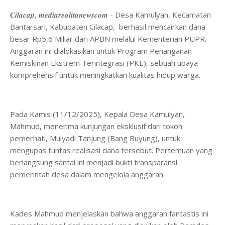
𝑪𝒊𝒍𝒂𝒄𝒂𝒑, 𝒎𝒆𝒅𝒊𝒂𝒓𝒆𝒂𝒍𝒊𝒕𝒂𝒏𝒆𝒘𝒔𝒄𝒐𝒎 - Desa Kamulyan, Kecamatan
Bantarsari, Kabupaten Cilacap, berhasil mencairkan dana
besar Rp5,6 Miliar dari APBN melalui Kementerian PUPR.
Anggaran ini dialokasikan untuk Program Penanganan
Kemiskinan Ekstrem Terintegrasi (PKE), sebuah upaya
komprehensif untuk meningkatkan kualitas hidup warga.
​Pada Kamis (11/12/2025), Kepala Desa Kamulyan,
Mahmud, menerima kunjungan eksklusif dari tokoh
pemerhati, Mulyadi Tanjung (Bang Buyung), untuk
mengupas tuntas realisasi dana tersebut. Pertemuan yang
berlangsung santai ini menjadi bukti transparansi
pemerintah desa dalam mengelola anggaran.
​Kades Mahmud menjelaskan bahwa anggaran fantastis ini