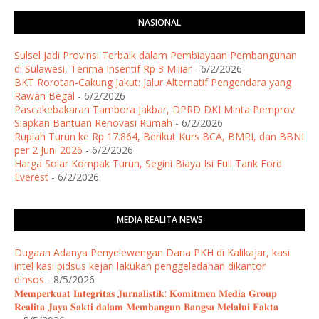
NASIONAL
Sulsel Jadi Provinsi Terbaik dalam Pembiayaan Pembangunan
di Sulawesi, Terima Insentif Rp 3 Miliar
- 6/2/2026
BKT Rorotan-Cakung Jakut: Jalur Alternatif Pengendara yang
Rawan Begal
- 6/2/2026
Pascakebakaran Tambora Jakbar, DPRD DKI Minta Pemprov
Siapkan Bantuan Renovasi Rumah
- 6/2/2026
Rupiah Turun ke Rp 17.864, Berikut Kurs BCA, BMRI, dan BBNI
per 2 Juni 2026
- 6/2/2026
Harga Solar Kompak Turun, Segini Biaya Isi Full Tank Ford
Everest
- 6/2/2026
MEDIA REALITA NEWS
Dugaan Adanya Penyelewengan Dana PKH di Kalikajar, kasi
intel kasi pidsus kejari lakukan penggeledahan dikantor
dinsos
- 8/5/2026
𝐌𝐞𝐦𝐩𝐞𝐫𝐤𝐮𝐚𝐭 𝐈𝐧𝐭𝐞𝐠𝐫𝐢𝐭𝐚𝐬 𝐉𝐮𝐫𝐧𝐚𝐥𝐢𝐬𝐭𝐢𝐤: 𝐊𝐨𝐦𝐢𝐭𝐦𝐞𝐧 𝐌𝐞𝐝𝐢𝐚 𝐆𝐫𝐨𝐮𝐩
𝐑𝐞𝐚𝐥𝐢𝐭𝐚 𝐉𝐚𝐲𝐚 𝐒𝐚𝐤𝐭𝐢 𝐝𝐚𝐥𝐚𝐦 𝐌𝐞𝐦𝐛𝐚𝐧𝐠𝐮𝐧 𝐁𝐚𝐧𝐠𝐬𝐚 𝐌𝐞𝐥𝐚𝐥𝐮𝐢 𝐅𝐚𝐤𝐭𝐚 ​