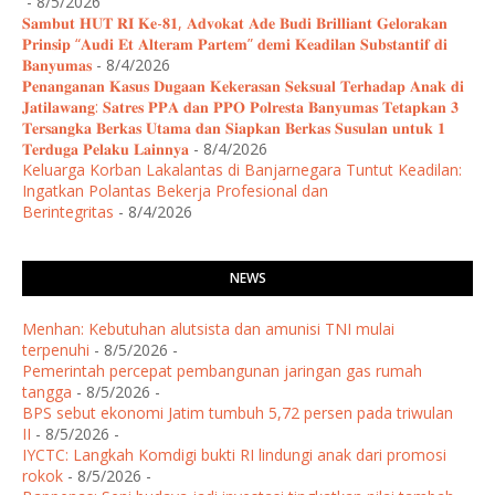
- 8/5/2026
𝐒𝐚𝐦𝐛𝐮𝐭 𝐇𝐔𝐓 𝐑𝐈 𝐊𝐞-𝟖𝟏, 𝐀𝐝𝐯𝐨𝐤𝐚𝐭 𝐀𝐝𝐞 𝐁𝐮𝐝𝐢 𝐁𝐫𝐢𝐥𝐥𝐢𝐚𝐧𝐭 𝐆𝐞𝐥𝐨𝐫𝐚𝐤𝐚𝐧
𝐏𝐫𝐢𝐧𝐬𝐢𝐩 “𝐀𝐮𝐝𝐢 𝐄𝐭 𝐀𝐥𝐭𝐞𝐫𝐚𝐦 𝐏𝐚𝐫𝐭𝐞𝐦” 𝐝𝐞𝐦𝐢 𝐊𝐞𝐚𝐝𝐢𝐥𝐚𝐧 𝐒𝐮𝐛𝐬𝐭𝐚𝐧𝐭𝐢𝐟 𝐝𝐢
𝐁𝐚𝐧𝐲𝐮𝐦𝐚𝐬
- 8/4/2026
​𝐏𝐞𝐧𝐚𝐧𝐠𝐚𝐧𝐚𝐧 𝐊𝐚𝐬𝐮𝐬 𝐃𝐮𝐠𝐚𝐚𝐧 𝐊𝐞𝐤𝐞𝐫𝐚𝐬𝐚𝐧 𝐒𝐞𝐤𝐬𝐮𝐚𝐥 𝐓𝐞𝐫𝐡𝐚𝐝𝐚𝐩 𝐀𝐧𝐚𝐤 𝐝𝐢
𝐉𝐚𝐭𝐢𝐥𝐚𝐰𝐚𝐧𝐠: 𝐒𝐚𝐭𝐫𝐞𝐬 𝐏𝐏𝐀 𝐝𝐚𝐧 𝐏𝐏𝐎 𝐏𝐨𝐥𝐫𝐞𝐬𝐭𝐚 𝐁𝐚𝐧𝐲𝐮𝐦𝐚𝐬 𝐓𝐞𝐭𝐚𝐩𝐤𝐚𝐧 𝟑
𝐓𝐞𝐫𝐬𝐚𝐧𝐠𝐤𝐚 𝐁𝐞𝐫𝐤𝐚𝐬 𝐔𝐭𝐚𝐦𝐚 𝐝𝐚𝐧 𝐒𝐢𝐚𝐩𝐤𝐚𝐧 𝐁𝐞𝐫𝐤𝐚𝐬 𝐒𝐮𝐬𝐮𝐥𝐚𝐧 𝐮𝐧𝐭𝐮𝐤 𝟏
𝐓𝐞𝐫𝐝𝐮𝐠𝐚 𝐏𝐞𝐥𝐚𝐤𝐮 𝐋𝐚𝐢𝐧𝐧𝐲𝐚
- 8/4/2026
Keluarga Korban Lakalantas di Banjarnegara Tuntut Keadilan:
Ingatkan Polantas Bekerja Profesional dan
Berintegritas
- 8/4/2026
NEWS
Menhan: Kebutuhan alutsista dan amunisi TNI mulai
terpenuhi
- 8/5/2026
-
Pemerintah percepat pembangunan jaringan gas rumah
tangga
- 8/5/2026
-
BPS sebut ekonomi Jatim tumbuh 5,72 persen pada triwulan
II
- 8/5/2026
-
IYCTC: Langkah Komdigi bukti RI lindungi anak dari promosi
rokok
- 8/5/2026
-