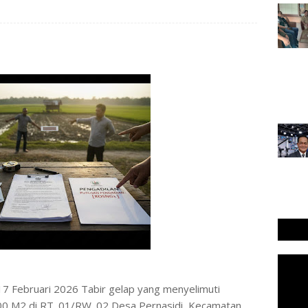
𝐬.𝐜𝐨𝐦 - 17 Februari 2026 Tabir gelap yang menyelimuti
900 M2 di RT. 01/RW. 02 Desa Pernasidi, Kecamatan