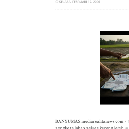
SELASA, FEBRUARI 17, 2026
𝐁𝐀𝐍𝐘𝐔𝐌𝐀𝐒,𝐦𝐞𝐝𝐢𝐚𝐫𝐞𝐚𝐥𝐢𝐭𝐚𝐧𝐞
sengketa lahan seluas kurang lebih 