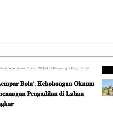
 𝐊𝐞𝐛𝐨𝐡𝐨𝐧𝐠𝐚𝐧 𝐎𝐤𝐧𝐮𝐦 𝐃 𝐀𝐥𝐢𝐚𝐬 𝐆𝐁 𝐓𝐞𝐫𝐤𝐚𝐢𝐭 𝐊𝐞𝐦𝐞𝐧𝐚𝐧𝐠𝐚𝐧 𝐏𝐞𝐧𝐠𝐚𝐝𝐢𝐥𝐚𝐧 𝐝𝐢
'𝐋𝐞𝐦𝐩𝐚𝐫 𝐁𝐨𝐥𝐚', 𝐊𝐞𝐛𝐨𝐡𝐨𝐧𝐠𝐚𝐧 𝐎𝐤𝐧𝐮𝐦
𝐞𝐧𝐚𝐧𝐠𝐚𝐧 𝐏𝐞𝐧𝐠𝐚𝐝𝐢𝐥𝐚𝐧 𝐝𝐢 𝐋𝐚𝐡𝐚𝐧
𝐠𝐤𝐚𝐫