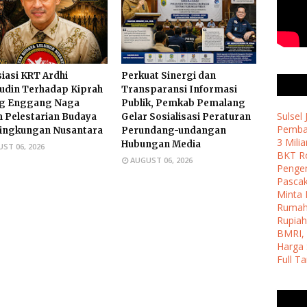
iasi KRT Ardhi
Perkuat Sinergi dan
udin Terhadap Kiprah
Transparansi Informasi
g Enggang Naga
Publik, Pemkab Pemalang
Sulsel
 Pelestarian Budaya
Gelar Sosialisasi Peraturan
Pemban
Lingkungan Nusantara
Perundang-undangan
3 Milia
Hubungan Media
ST 06, 2026
BKT Ro
AUGUST 06, 2026
Penge
Pasca
Minta 
Ruma
Rupiah
BMRI, 
Harga 
Full T