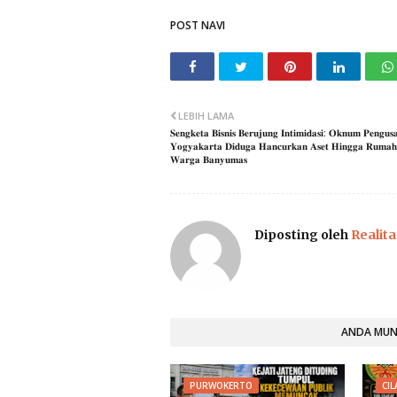
POST NAVI
LEBIH LAMA
​𝐒𝐞𝐧𝐠𝐤𝐞𝐭𝐚 𝐁𝐢𝐬𝐧𝐢𝐬 𝐁𝐞𝐫𝐮𝐣𝐮𝐧𝐠 𝐈𝐧𝐭𝐢𝐦𝐢𝐝𝐚𝐬𝐢: 𝐎𝐤𝐧𝐮𝐦 𝐏𝐞𝐧𝐠𝐮𝐬
𝐘𝐨𝐠𝐲𝐚𝐤𝐚𝐫𝐭𝐚 𝐃𝐢𝐝𝐮𝐠𝐚 𝐇𝐚𝐧𝐜𝐮𝐫𝐤𝐚𝐧 𝐀𝐬𝐞𝐭 𝐇𝐢𝐧𝐠𝐠𝐚 𝐑𝐮𝐦𝐚
𝐖𝐚𝐫𝐠𝐚 𝐁𝐚𝐧𝐲𝐮𝐦𝐚𝐬
Diposting oleh
Realita
ANDA MUNG
PURWOKERTO
CI