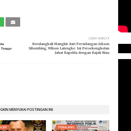
LEBIH BARU
𝐚𝐡𝐚
Berulangkali Mangkir dari Persidangan Jekson
 𝐓𝐚𝐧𝐠𝐠𝐚
Sihombing, Wilson Lalengke: Ini Persekongkolan
Jahat Kapolda dengan Kajati Riau
KIN MENYUKAI POSTINGAN INI
LACAP
PEMALANG