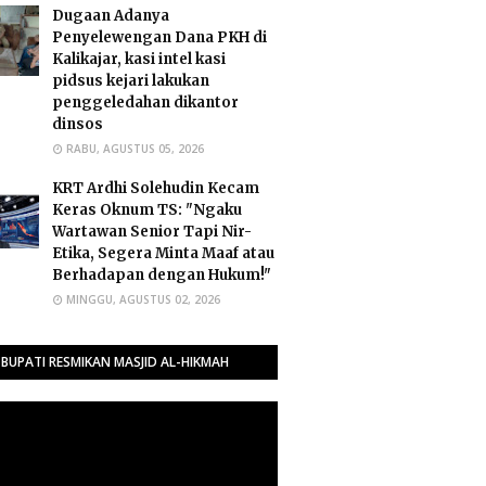
Dugaan Adanya
Penyelewengan Dana PKH di
Kalikajar, kasi intel kasi
pidsus kejari lakukan
penggeledahan dikantor
dinsos
RABU, AGUSTUS 05, 2026
​KRT Ardhi Solehudin Kecam
Keras Oknum TS: "Ngaku
Wartawan Senior Tapi Nir-
Etika, Segera Minta Maaf atau
Berhadapan dengan Hukum!"
MINGGU, AGUSTUS 02, 2026
BUPATI RESMIKAN MASJID AL-HIKMAH