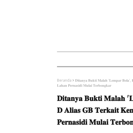
Beranda
​𝐃𝐢𝐭𝐚𝐧𝐲𝐚 𝐁𝐮𝐤𝐭𝐢 𝐌𝐚𝐥𝐚𝐡 '𝐋𝐞𝐦𝐩𝐚𝐫 𝐁𝐨𝐥𝐚',
𝐋𝐚𝐡𝐚𝐧 𝐏𝐞𝐫𝐧𝐚𝐬𝐢𝐝𝐢 𝐌𝐮𝐥𝐚𝐢 𝐓𝐞𝐫𝐛𝐨𝐧𝐠𝐤𝐚𝐫
​𝐃𝐢𝐭𝐚𝐧𝐲𝐚 𝐁𝐮𝐤𝐭𝐢 𝐌𝐚𝐥𝐚𝐡 
𝐃 𝐀𝐥𝐢𝐚𝐬 𝐆𝐁 𝐓𝐞𝐫𝐤𝐚𝐢𝐭 𝐊𝐞
𝐏𝐞𝐫𝐧𝐚𝐬𝐢𝐝𝐢 𝐌𝐮𝐥𝐚𝐢 𝐓𝐞𝐫𝐛𝐨