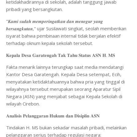
ketidakhadirannya di sekolah, adalah tanggung jawab
pribadi yang bersangkutan.
"𝑲𝒂𝒎𝒊 𝒔𝒖𝒅𝒂𝒉 𝒎𝒆𝒎𝒑𝒆𝒓𝒊𝒏𝒈𝒂𝒕𝒌𝒂𝒏 𝒅𝒂𝒏 𝒎𝒆𝒏𝒆𝒈𝒖𝒓 𝒚𝒂𝒏𝒈
𝒃𝒆𝒓𝒔𝒂𝒏𝒈𝒌𝒖𝒕𝒂𝒏," ujar Susilawati singkat, seolah memberikan
isyarat bahwa pembinaan internal tidak berjalan efektif
terhadap oknum kepala sekolah tersebut.
𝐊𝐞𝐩𝐚𝐥𝐚 𝐃𝐞𝐬𝐚 𝐆𝐚𝐫𝐚𝐭𝐞𝐧𝐠𝐚𝐡 𝐓𝐚𝐤 𝐓𝐚𝐡𝐮 𝐒𝐭𝐚𝐭𝐮𝐬 𝐀𝐒𝐍 𝐇. 𝐌𝐒
Fakta menarik lainnya terungkap saat media mendatangi
Kantor Desa Garatengah. Kepala Desa setempat, Ecih,
menyatakan ketidaktahuannya bahwa pria yang tinggal di
wilayahnya tersebut merupakan seorang Aparatur Sipil
Negara (ASN) yang menjabat sebagai Kepala Sekolah di
wilayah Cirebon.
𝐀𝐧𝐚𝐥𝐢𝐬𝐢𝐬 𝐏𝐞𝐥𝐚𝐧𝐠𝐠𝐚𝐫𝐚𝐧 𝐇𝐮𝐤𝐮𝐦 𝐝𝐚𝐧 𝐃𝐢𝐬𝐢𝐩𝐥𝐢𝐧 𝐀𝐒𝐍
​Tindakan H. MS bukan sekadar masalah pribadi, melainkan
pelanggaran serius terhadap regulasi negara: