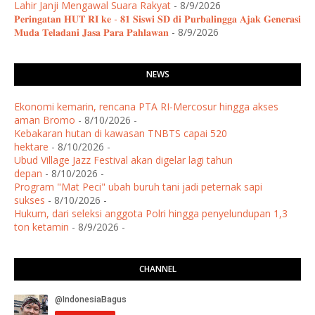
Lahir Janji Mengawal Suara Rakyat
- 8/9/2026
𝐏𝐞𝐫𝐢𝐧𝐠𝐚𝐭𝐚𝐧 𝐇𝐔𝐓 𝐑𝐈 𝐤𝐞 - 𝟖𝟏 𝐒𝐢𝐬𝐰𝐢 𝐒𝐃 𝐝𝐢 𝐏𝐮𝐫𝐛𝐚𝐥𝐢𝐧𝐠𝐠𝐚 𝐀𝐣𝐚𝐤 𝐆𝐞𝐧𝐞𝐫𝐚𝐬𝐢
𝐌𝐮𝐝𝐚 𝐓𝐞𝐥𝐚𝐝𝐚𝐧𝐢 𝐉𝐚𝐬𝐚 𝐏𝐚𝐫𝐚 𝐏𝐚𝐡𝐥𝐚𝐰𝐚𝐧
- 8/9/2026
NEWS
Ekonomi kemarin, rencana PTA RI-Mercosur hingga akses
aman Bromo
- 8/10/2026
-
Kebakaran hutan di kawasan TNBTS capai 520
hektare
- 8/10/2026
-
Ubud Village Jazz Festival akan digelar lagi tahun
depan
- 8/10/2026
-
Program "Mat Peci" ubah buruh tani jadi peternak sapi
sukses
- 8/10/2026
-
Hukum, dari seleksi anggota Polri hingga penyelundupan 1,3
ton ketamin
- 8/9/2026
-
CHANNEL