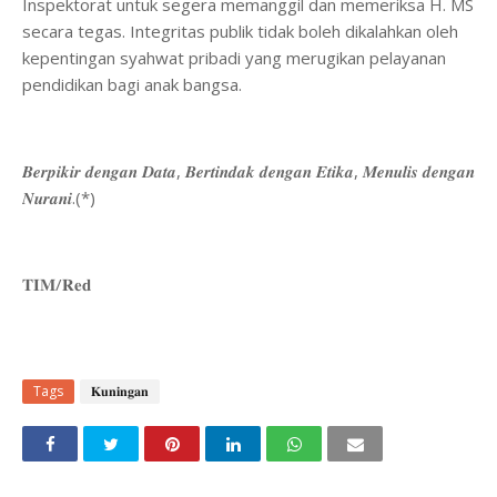
Inspektorat untuk segera memanggil dan memeriksa H. MS
secara tegas. Integritas publik tidak boleh dikalahkan oleh
kepentingan syahwat pribadi yang merugikan pelayanan
pendidikan bagi anak bangsa.
​𝑩𝒆𝒓𝒑𝒊𝒌𝒊𝒓 𝒅𝒆𝒏𝒈𝒂𝒏 𝑫𝒂𝒕𝒂, 𝑩𝒆𝒓𝒕𝒊𝒏𝒅𝒂𝒌 𝒅𝒆𝒏𝒈𝒂𝒏 𝑬𝒕𝒊𝒌𝒂, 𝑴𝒆𝒏𝒖𝒍𝒊𝒔 𝒅𝒆𝒏𝒈𝒂𝒏
𝑵𝒖𝒓𝒂𝒏𝒊.(*)
𝐓𝐈𝐌/𝐑𝐞𝐝
Tags
𝐊𝐮𝐧𝐢𝐧𝐠𝐚𝐧