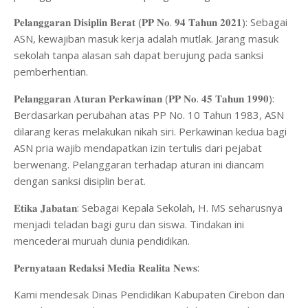
𝐏𝐞𝐥𝐚𝐧𝐠𝐠𝐚𝐫𝐚𝐧 𝐃𝐢𝐬𝐢𝐩𝐥𝐢𝐧 𝐁𝐞𝐫𝐚𝐭 (𝐏𝐏 𝐍𝐨. 𝟗𝟒 𝐓𝐚𝐡𝐮𝐧 𝟐𝟎𝟐𝟏): Sebagai
ASN, kewajiban masuk kerja adalah mutlak. Jarang masuk
sekolah tanpa alasan sah dapat berujung pada sanksi
pemberhentian.
𝐏𝐞𝐥𝐚𝐧𝐠𝐠𝐚𝐫𝐚𝐧 𝐀𝐭𝐮𝐫𝐚𝐧 𝐏𝐞𝐫𝐤𝐚𝐰𝐢𝐧𝐚𝐧 (𝐏𝐏 𝐍𝐨. 𝟒𝟓 𝐓𝐚𝐡𝐮𝐧 𝟏𝟗𝟗𝟎):
Berdasarkan perubahan atas PP No. 10 Tahun 1983, ASN
dilarang keras melakukan nikah siri. Perkawinan kedua bagi
ASN pria wajib mendapatkan izin tertulis dari pejabat
berwenang. Pelanggaran terhadap aturan ini diancam
dengan sanksi disiplin berat.
𝐄𝐭𝐢𝐤𝐚 𝐉𝐚𝐛𝐚𝐭𝐚𝐧: Sebagai Kepala Sekolah, H. MS seharusnya
menjadi teladan bagi guru dan siswa. Tindakan ini
mencederai muruah dunia pendidikan.
𝐏𝐞𝐫𝐧𝐲𝐚𝐭𝐚𝐚𝐧 𝐑𝐞𝐝𝐚𝐤𝐬𝐢 𝐌𝐞𝐝𝐢𝐚 𝐑𝐞𝐚𝐥𝐢𝐭𝐚 𝐍𝐞𝐰𝐬:
Kami mendesak Dinas Pendidikan Kabupaten Cirebon dan