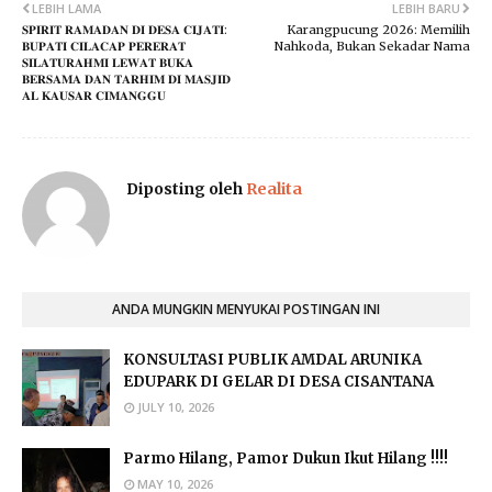
LEBIH LAMA
LEBIH BARU
𝐒𝐏𝐈𝐑𝐈𝐓 𝐑𝐀𝐌𝐀𝐃𝐀𝐍 𝐃𝐈 𝐃𝐄𝐒𝐀 𝐂𝐈𝐉𝐀𝐓𝐈:
Karangpucung 2026: Memilih
𝐁𝐔𝐏𝐀𝐓𝐈 𝐂𝐈𝐋𝐀𝐂𝐀𝐏 𝐏𝐄𝐑𝐄𝐑𝐀𝐓
Nahkoda, Bukan Sekadar Nama
𝐒𝐈𝐋𝐀𝐓𝐔𝐑𝐀𝐇𝐌𝐈 𝐋𝐄𝐖𝐀𝐓 𝐁𝐔𝐊𝐀
𝐁𝐄𝐑𝐒𝐀𝐌𝐀 𝐃𝐀𝐍 𝐓𝐀𝐑𝐇𝐈𝐌 𝐃𝐈 𝐌𝐀𝐒𝐉𝐈𝐃
𝐀𝐋 𝐊𝐀𝐔𝐒𝐀𝐑 𝐂𝐈𝐌𝐀𝐍𝐆𝐆𝐔
Diposting oleh
Realita
ANDA MUNGKIN MENYUKAI POSTINGAN INI
KONSULTASI PUBLIK AMDAL ARUNIKA
EDUPARK DI GELAR DI DESA CISANTANA
JULY 10, 2026
Parmo Hilang, Pamor Dukun Ikut Hilang !!!!
MAY 10, 2026