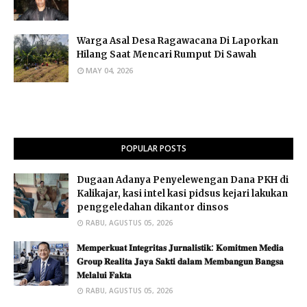
Warga Asal Desa Ragawacana Di Laporkan
Hilang Saat Mencari Rumput Di Sawah
MAY 04, 2026
POPULAR POSTS
Dugaan Adanya Penyelewengan Dana PKH di
Kalikajar, kasi intel kasi pidsus kejari lakukan
penggeledahan dikantor dinsos
RABU, AGUSTUS 05, 2026
𝐌𝐞𝐦𝐩𝐞𝐫𝐤𝐮𝐚𝐭 𝐈𝐧𝐭𝐞𝐠𝐫𝐢𝐭𝐚𝐬 𝐉𝐮𝐫𝐧𝐚𝐥𝐢𝐬𝐭𝐢𝐤: 𝐊𝐨𝐦𝐢𝐭𝐦𝐞𝐧 𝐌𝐞𝐝𝐢𝐚
𝐆𝐫𝐨𝐮𝐩 𝐑𝐞𝐚𝐥𝐢𝐭𝐚 𝐉𝐚𝐲𝐚 𝐒𝐚𝐤𝐭𝐢 𝐝𝐚𝐥𝐚𝐦 𝐌𝐞𝐦𝐛𝐚𝐧𝐠𝐮𝐧 𝐁𝐚𝐧𝐠𝐬𝐚
𝐌𝐞𝐥𝐚𝐥𝐮𝐢 𝐅𝐚𝐤𝐭𝐚 ​
RABU, AGUSTUS 05, 2026