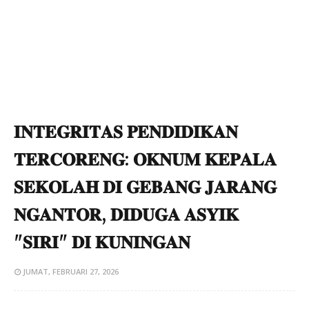
𝐈𝐍𝐓𝐄𝐆𝐑𝐈𝐓𝐀𝐒 𝐏𝐄𝐍𝐃𝐈𝐃𝐈𝐊𝐀𝐍
𝐓𝐄𝐑𝐂𝐎𝐑𝐄𝐍𝐆: 𝐎𝐊𝐍𝐔𝐌 𝐊𝐄𝐏𝐀𝐋𝐀
𝐒𝐄𝐊𝐎𝐋𝐀𝐇 𝐃𝐈 𝐆𝐄𝐁𝐀𝐍𝐆 𝐉𝐀𝐑𝐀𝐍𝐆
𝐍𝐆𝐀𝐍𝐓𝐎𝐑, 𝐃𝐈𝐃𝐔𝐆𝐀 𝐀𝐒𝐘𝐈𝐊
"𝐒𝐈𝐑𝐈" 𝐃𝐈 𝐊𝐔𝐍𝐈𝐍𝐆𝐀𝐍
JUMAT, FEBRUARI 27, 2026