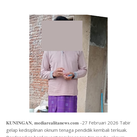
𝐊𝐔𝐍𝐈𝐍𝐆𝐀𝐍, 𝐦𝐞𝐝𝐢𝐚𝐫𝐞𝐚𝐥𝐢𝐭𝐚𝐧𝐞𝐰𝐬.𝐜𝐨𝐦 -27 Februari 2026 Tabir
gelap kedisiplinan oknum tenaga pendidik kembali terkuak.