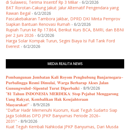
di Sulawesi, Terima Insentif Rp 3 Miliar
- 6/2/2026
BKT Rorotan-Cakung Jakut: Jalur Alternatif Pengendara yang
Rawan Begal
- 6/2/2026
Pascakebakaran Tambora Jakbar, DPRD DKI Minta Pemprov
Siapkan Bantuan Renovasi Rumah
- 6/2/2026
Rupiah Turun ke Rp 17.864, Berikut Kurs BCA, BMRI, dan BBNI
per 2 Juni 2026
- 6/2/2026
Harga Solar Kompak Turun, Segini Biaya Isi Full Tank Ford
Everest
- 6/2/2026
MEDIA REALITA NEWS
𝐏𝐞𝐦𝐛𝐚𝐧𝐠𝐮𝐧𝐚𝐧 𝐉𝐞𝐦𝐛𝐚𝐭𝐚𝐧 𝐊𝐚𝐥𝐢 𝐑𝐨𝐲𝐨𝐦 𝐏𝐞𝐧𝐠𝐡𝐮𝐛𝐮𝐧𝐠 𝐁𝐚𝐧𝐣𝐚𝐫𝐧𝐞𝐠𝐚𝐫𝐚–
𝐏𝐮𝐫𝐛𝐚𝐥𝐢𝐧𝐠𝐠𝐚 𝐑𝐞𝐬𝐦𝐢 𝐃𝐢𝐦𝐮𝐥𝐚𝐢, 𝐖𝐚𝐫𝐠𝐚 𝐁𝐞𝐫𝐡𝐚𝐫𝐚𝐩 𝐀𝐤𝐬𝐞𝐬 𝐉𝐚𝐥𝐚𝐧
𝐆𝐮𝐧𝐮𝐧𝐠𝐰𝐮𝐥𝐞𝐝–𝐒𝐢𝐩𝐞𝐧𝐭𝐮𝐥 𝐓𝐮𝐫𝐮𝐭 𝐃𝐢𝐩𝐞𝐫𝐛𝐚𝐢𝐤𝐢
- 8/9/2026
"𝟖𝟏 𝐓𝐚𝐡𝐮𝐧 𝐈𝐍𝐃𝐎𝐍𝐄𝐒𝐈𝐀 𝐌𝐄𝐑𝐃𝐄𝐊𝐀: 𝐒𝐭𝐨𝐩 𝐏𝐞𝐣𝐚𝐛𝐚𝐭 𝐌𝐞𝐧𝐠𝐠𝐚𝐫𝐨𝐧𝐠
𝐔𝐚𝐧𝐠 𝐑𝐚𝐤𝐲𝐚𝐭, 𝐊𝐞𝐦𝐛𝐚𝐥𝐢𝐤𝐚𝐧 𝐇𝐚𝐤 𝐊𝐞𝐬𝐞𝐣𝐚𝐡𝐭𝐞𝐫𝐚𝐚𝐧
𝐌𝐚𝐬𝐲𝐚𝐫𝐚𝐤𝐚𝐭!"
- 8/9/2026
"Daftar Hadir Memenuhi Kuorum, Kuat Teguh Sudarto Siap
Jaga Soliditas DPD JPKP Banyumas Periode 2026–
2031"
- 8/9/2026
Kuat Teguh Kembali Nahkodai JPKP Banyumas, Dari Musda