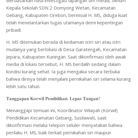
Berdasarkan hasil investigasi lapangan tim media, oknum
Kepala Sekolah SDN 2 Domyong Wetan, Kecamatan
Gebang, Kabupaten Cirebon, berinisial H. MS, diduga kuat
telah menelantarkan tugas utamanya demi kepentingan
pribadi.
H. MS ditemukan berada di kediaman istri siri atau istri
mudanya yang berlokasi di Desa Garatengah, Kecamatan
Jepara, Kabupaten Kuningan. Saat dikonfirmasi oleh awak
media di lokasi tersebut, H. MS berdalih sedang dalam
kondisi kurang sehat. Ia juga mengakui secara terbuka
bahwa dirinya telah menjalani pernikahan siri selama kurang
lebih satu tahun.
𝐓𝐚𝐧𝐠𝐠𝐚𝐩𝐚𝐧 𝐊𝐨𝐫𝐰𝐢𝐥 𝐏𝐞𝐧𝐝𝐢𝐝𝐢𝐤𝐚𝐧: 𝐋𝐞𝐩𝐚𝐬 𝐓𝐚𝐧𝐠𝐚𝐧?
​Menanggapi temuan ini, Koordinator Wilayah (Korwil)
Pendidikan Kecamatan Gebang, Susilawati, saat
dikonfirmasi melalui telepon seluler menyatakan bahwa
perilaku H. MS, baik terkait pernikahan siri maupun