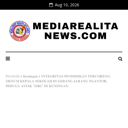
Aug 10, 2026
Beranda
𝐊𝐮𝐧𝐢𝐧𝐠𝐚𝐧
𝐈𝐍𝐓𝐄𝐆𝐑𝐈𝐓𝐀𝐒 𝐏𝐄𝐍𝐃𝐈𝐃𝐈𝐊𝐀𝐍 𝐓𝐄𝐑𝐂𝐎𝐑𝐄𝐍𝐆:
𝐎𝐊𝐍𝐔𝐌 𝐊𝐄𝐏𝐀𝐋𝐀 𝐒𝐄𝐊𝐎𝐋𝐀𝐇 𝐃𝐈 𝐆𝐄𝐁𝐀𝐍𝐆 𝐉𝐀𝐑𝐀𝐍𝐆 𝐍𝐆𝐀𝐍𝐓𝐎𝐑,
𝐃𝐈𝐃𝐔𝐆𝐀 𝐀𝐒𝐘𝐈𝐊 "𝐒𝐈𝐑𝐈" 𝐃𝐈 𝐊𝐔𝐍𝐈𝐍𝐆𝐀𝐍