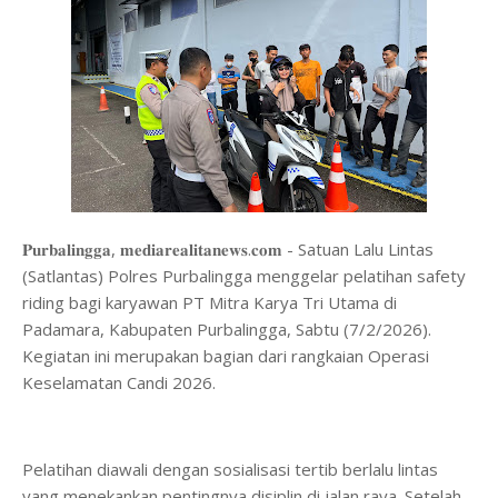
𝐏𝐮𝐫𝐛𝐚𝐥𝐢𝐧𝐠𝐠𝐚, 𝐦𝐞𝐝𝐢𝐚𝐫𝐞𝐚𝐥𝐢𝐭𝐚𝐧𝐞𝐰𝐬.𝐜𝐨𝐦 - Satuan Lalu Lintas
(Satlantas) Polres Purbalingga menggelar pelatihan safety
riding bagi karyawan PT Mitra Karya Tri Utama di
Padamara, Kabupaten Purbalingga, Sabtu (7/2/2026).
Kegiatan ini merupakan bagian dari rangkaian Operasi
Keselamatan Candi 2026.
Pelatihan diawali dengan sosialisasi tertib berlalu lintas
yang menekankan pentingnya disiplin di jalan raya. Setelah