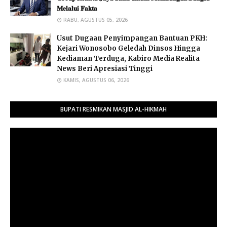
𝐌𝐞𝐥𝐚𝐥𝐮𝐢 𝐅𝐚𝐤𝐭𝐚 ​
RABU, AGUSTUS 05, 2026
Usut Dugaan Penyimpangan Bantuan PKH:
Kejari Wonosobo Geledah Dinsos Hingga
Kediaman Terduga, Kabiro Media Realita
News Beri Apresiasi Tinggi
KAMIS, AGUSTUS 06, 2026
BUPATI RESMIKAN MASJID AL-HIKMAH