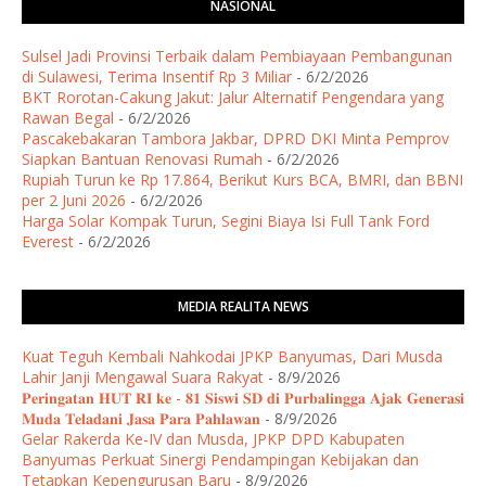
NASIONAL
Sulsel Jadi Provinsi Terbaik dalam Pembiayaan Pembangunan
di Sulawesi, Terima Insentif Rp 3 Miliar
- 6/2/2026
BKT Rorotan-Cakung Jakut: Jalur Alternatif Pengendara yang
Rawan Begal
- 6/2/2026
Pascakebakaran Tambora Jakbar, DPRD DKI Minta Pemprov
Siapkan Bantuan Renovasi Rumah
- 6/2/2026
Rupiah Turun ke Rp 17.864, Berikut Kurs BCA, BMRI, dan BBNI
per 2 Juni 2026
- 6/2/2026
Harga Solar Kompak Turun, Segini Biaya Isi Full Tank Ford
Everest
- 6/2/2026
MEDIA REALITA NEWS
Kuat Teguh Kembali Nahkodai JPKP Banyumas, Dari Musda
Lahir Janji Mengawal Suara Rakyat
- 8/9/2026
𝐏𝐞𝐫𝐢𝐧𝐠𝐚𝐭𝐚𝐧 𝐇𝐔𝐓 𝐑𝐈 𝐤𝐞 - 𝟖𝟏 𝐒𝐢𝐬𝐰𝐢 𝐒𝐃 𝐝𝐢 𝐏𝐮𝐫𝐛𝐚𝐥𝐢𝐧𝐠𝐠𝐚 𝐀𝐣𝐚𝐤 𝐆𝐞𝐧𝐞𝐫𝐚𝐬𝐢
𝐌𝐮𝐝𝐚 𝐓𝐞𝐥𝐚𝐝𝐚𝐧𝐢 𝐉𝐚𝐬𝐚 𝐏𝐚𝐫𝐚 𝐏𝐚𝐡𝐥𝐚𝐰𝐚𝐧
- 8/9/2026
Gelar Rakerda Ke-IV dan Musda, JPKP DPD Kabupaten
Banyumas Perkuat Sinergi Pendampingan Kebijakan dan
Tetapkan Kepengurusan Baru
- 8/9/2026