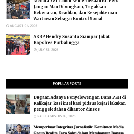
Menatap 81 Tahun Kemerdekaan RI: Pers
Jangan Mau Dibungkam, Tegakkan
Kebenaran, Keadilan, dan Kesejahteraan
Wartawan Sebagai Kontrol Sosial
AUGUST 04, 2026
AKBP Hendry Susanto Sianipar Jabat
Kapolres Purbalingga
JULY 31, 2026
POPULAR POSTS
Dugaan Adanya Penyelewengan Dana PKH di
Kalikajar, kasi intel kasi pidsus kejari lakukan
penggeledahan dikantor dinsos
RABU, AGUSTUS 05, 2026
𝐌𝐞𝐦𝐩𝐞𝐫𝐤𝐮𝐚𝐭 𝐈𝐧𝐭𝐞𝐠𝐫𝐢𝐭𝐚𝐬 𝐉𝐮𝐫𝐧𝐚𝐥𝐢𝐬𝐭𝐢𝐤: 𝐊𝐨𝐦𝐢𝐭𝐦𝐞𝐧 𝐌𝐞𝐝𝐢𝐚
𝐆𝐫𝐨𝐮𝐩 𝐑𝐞𝐚𝐥𝐢𝐭𝐚 𝐉𝐚𝐲𝐚 𝐒𝐚𝐤𝐭𝐢 𝐝𝐚𝐥𝐚𝐦 𝐌𝐞𝐦𝐛𝐚𝐧𝐠𝐮𝐧 𝐁𝐚𝐧𝐠𝐬𝐚