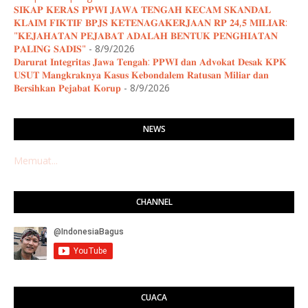
𝐒𝐈𝐊𝐀𝐏 𝐊𝐄𝐑𝐀𝐒 𝐏𝐏𝐖𝐈 𝐉𝐀𝐖𝐀 𝐓𝐄𝐍𝐆𝐀𝐇 𝐊𝐄𝐂𝐀𝐌 𝐒𝐊𝐀𝐍𝐃𝐀𝐋
𝐊𝐋𝐀𝐈𝐌 𝐅𝐈𝐊𝐓𝐈𝐅 𝐁𝐏𝐉𝐒 𝐊𝐄𝐓𝐄𝐍𝐀𝐆𝐀𝐊𝐄𝐑𝐉𝐀𝐀𝐍 𝐑𝐏 𝟐𝟒,𝟓 𝐌𝐈𝐋𝐈𝐀𝐑:
"𝐊𝐄𝐉𝐀𝐇𝐀𝐓𝐀𝐍 𝐏𝐄𝐉𝐀𝐁𝐀𝐓 𝐀𝐃𝐀𝐋𝐀𝐇 𝐁𝐄𝐍𝐓𝐔𝐊 𝐏𝐄𝐍𝐆𝐇𝐈𝐀𝐓𝐀𝐍
𝐏𝐀𝐋𝐈𝐍𝐆 𝐒𝐀𝐃𝐈𝐒"
- 8/9/2026
𝐃𝐚𝐫𝐮𝐫𝐚𝐭 𝐈𝐧𝐭𝐞𝐠𝐫𝐢𝐭𝐚𝐬 𝐉𝐚𝐰𝐚 𝐓𝐞𝐧𝐠𝐚𝐡: 𝐏𝐏𝐖𝐈 𝐝𝐚𝐧 𝐀𝐝𝐯𝐨𝐤𝐚𝐭 𝐃𝐞𝐬𝐚𝐤 𝐊𝐏𝐊
𝐔𝐒𝐔𝐓 𝐌𝐚𝐧𝐠𝐤𝐫𝐚𝐤𝐧𝐲𝐚 𝐊𝐚𝐬𝐮𝐬 𝐊𝐞𝐛𝐨𝐧𝐝𝐚𝐥𝐞𝐦 𝐑𝐚𝐭𝐮𝐬𝐚𝐧 𝐌𝐢𝐥𝐢𝐚𝐫 𝐝𝐚𝐧
𝐁𝐞𝐫𝐬𝐢𝐡𝐤𝐚𝐧 𝐏𝐞𝐣𝐚𝐛𝐚𝐭 𝐊𝐨𝐫𝐮𝐩
- 8/9/2026
NEWS
Memuat...
CHANNEL
CUACA