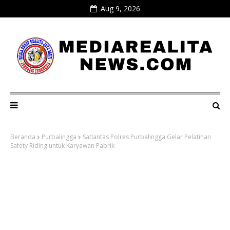
Aug 9, 2026
Beranda
Purbalingga
Satlantas Polres Purbalingga Gelar Pelatihan
Safety Riding untuk Karyawan Pabrik